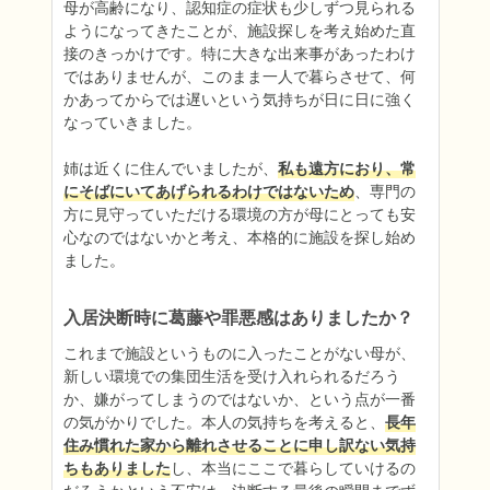
母が高齢になり、認知症の症状も少しずつ見られる
ようになってきたことが、施設探しを考え始めた直
接のきっかけです。特に大きな出来事があったわけ
ではありませんが、このまま一人で暮らさせて、何
かあってからでは遅いという気持ちが日に日に強く
なっていきました。

姉は近くに住んでいましたが、
私も遠方におり、常
にそばにいてあげられるわけではないため
、専門の
方に見守っていただける環境の方が母にとっても安
心なのではないかと考え、本格的に施設を探し始め
ました。
入居決断時に葛藤や罪悪感はありましたか？
これまで施設というものに入ったことがない母が、
新しい環境での集団生活を受け入れられるだろう
か、嫌がってしまうのではないか、という点が一番
の気がかりでした。本人の気持ちを考えると、
長年
住み慣れた家から離れさせることに申し訳ない気持
ちもありました
し、本当にここで暮らしていけるの