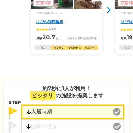
空室2室
空室1
介護付き有料老人ホーム
介護付き有
はぴね別府亀川
はぴね
3.5
20.7
19
月額
万円
月額
(入居金
17
万円
+介護保険料)
自立
要支援2
要介護1〜5
認知症可
自立
約7秒に1人が利用！
ピッタリ
の施設を提案します
STEP
1
2