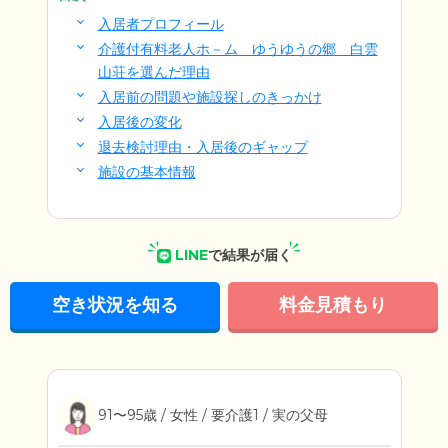
入居者プロフィール
介護付有料老人ホ－ム ゆうゆうの郷 白雲
山荘を選んだ理由
入居前の問題や施設探しのきっかけ
入居後の変化
退去検討理由・入居後のギャップ
施設の基本情報
LINE
で結果が届く
空き状況を知る
料金見積もり
91〜95歳 / 女性 / 要介護1 / 実の父母