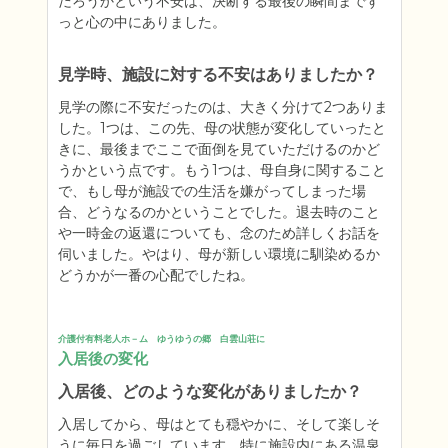
だろうかという不安は、決断する最後の瞬間までず
っと心の中にありました。
見学時、施設に対する不安はありましたか？
見学の際に不安だったのは、大きく分けて2つありま
した。1つは、この先、母の状態が変化していったと
きに、最後までここで面倒を見ていただけるのかど
うかという点です。もう1つは、母自身に関すること
で、もし母が施設での生活を嫌がってしまった場
合、どうなるのかということでした。退去時のこと
や一時金の返還についても、念のため詳しくお話を
伺いました。やはり、母が新しい環境に馴染めるか
どうかが一番の心配でしたね。
介護付有料老人ホ－ム　ゆうゆうの郷　白雲山荘に
入居後の変化
入居後、どのような変化がありましたか？
入居してから、母はとても穏やかに、そして楽しそ
うに毎日を過ごしています。特に施設内にある温泉