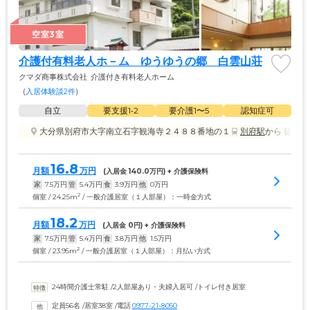
空室3室
介護付有料老人ホ－ム　ゆうゆうの郷　白雲山荘
クマダ商事株式会社
介護付き有料老人ホーム
(
入居体験談2件
)
自立
要支援1•2
要介護1〜5
認知症可
大分県別府市大字南立石字観海寺２４８８番地の１
別府駅
から 徒歩3
16.8
月額
万円
(入居金 
140.0
万円) + 介護保険料
家
7.5
万円
管
5.4
万円
食
3.9
万円
他
0
万円
2
個室 / 24.25m
/ 一般介護居室（１人部屋）：一時金方式
18.2
月額
万円
(入居金 
0
円) + 介護保険料
家
7.5
万円
管
5.4
万円
食
3.8
万円
他
1.5
万円
2
個室 / 23.95m
/ 一般介護居室（１人部屋）：月払い方式
24時間介護士常駐
 /
2人部屋あり・夫婦入居可
 /
トイレ付き居室
定員56名
 /
居室38室
 /
電話
0977-21-8050