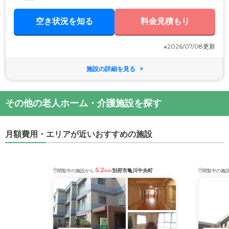
空き状況を知る
料金見積もり
※2026/07/08更新
施設の詳細を見る
その他の老人ホーム・介護施設を探す
月額費用・エリアが近いおすすめの施設
5.2
別府市亀川中央町
閲覧中の施設から
km
閲覧中の施