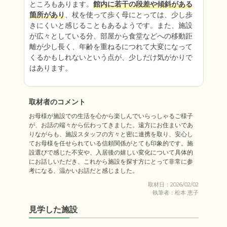
ところもあります。
館内に若干の段差や傾斜がある
箇所があり
、杖を使って歩く母にとっては、少し歩
きにくいと感じることもあるようです。また、施設
が広々としている分、部屋から食堂などへの移動距
離が少し長く、年齢を重ねるにつれて大変になって
くるかもしれないという点が、少しだけ気がかりで
はあります。
取材者のコメント
お母様が施設での生活を心から楽しんでいらっしゃるご様子
が、お話の端々から伝わってきました。遠方にお住まいであ
りながらも、施設スタッフの方々と密に連携を取り、安心し
てお母様を任せられている信頼関係がとても印象的です。施
設選びで感じた不安や、入居後の嬉しい変化について具体的
にお話しいただき、これから施設を探す方にとって非常に参
考になる、温かいお話だと感じました。
取材日：2026/02/02
執筆者：松本 恵子
見学した施設