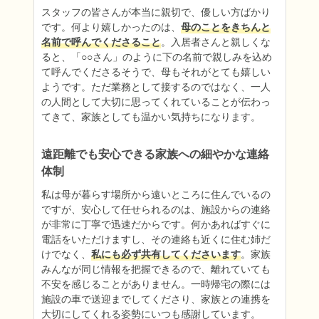
スタッフの皆さんが本当に親切で、優しい方ばかり
です。何より嬉しかったのは、
母のことをきちんと
名前で呼んでくださること
。入居者さんと親しくな
ると、「○○さん」のように下の名前で親しみを込め
て呼んでくださるそうで、母もそれがとても嬉しい
ようです。ただ業務として接するのではなく、一人
の人間として大切に思ってくれていることが伝わっ
てきて、家族としても温かい気持ちになります。
遠距離でも安心できる家族への細やかな連絡
体制
私は母が暮らす場所から遠いところに住んでいるの
ですが、安心して任せられるのは、施設からの連絡
が非常に丁寧で迅速だからです。何かあればすぐに
電話をいただけますし、その連絡も近くに住む姉だ
けでなく、
私にも必ず共有してくださいます
。家族
みんなが同じ情報を把握できるので、離れていても
不安を感じることがありません。一時帰宅の際には
施設の車で送迎までしてくださり、家族との連携を
大切にしてくれる姿勢にいつも感謝しています。