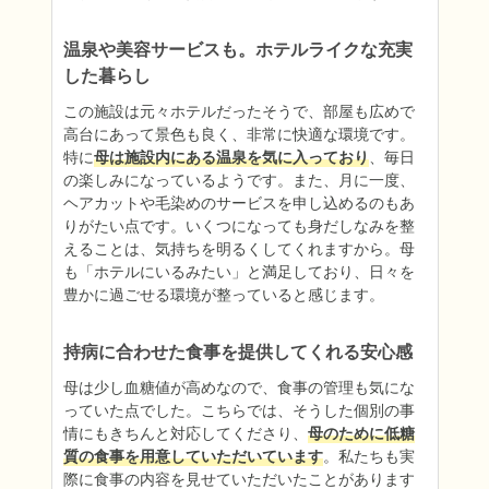
温泉や美容サービスも。ホテルライクな充実
した暮らし
この施設は元々ホテルだったそうで、部屋も広めで
高台にあって景色も良く、非常に快適な環境です。
特に
母は施設内にある温泉を気に入っており
、毎日
の楽しみになっているようです。また、月に一度、
ヘアカットや毛染めのサービスを申し込めるのもあ
りがたい点です。いくつになっても身だしなみを整
えることは、気持ちを明るくしてくれますから。母
も「ホテルにいるみたい」と満足しており、日々を
豊かに過ごせる環境が整っていると感じます。
持病に合わせた食事を提供してくれる安心感
母は少し血糖値が高めなので、食事の管理も気にな
っていた点でした。こちらでは、そうした個別の事
情にもきちんと対応してくださり、
母のために低糖
質の食事を用意していただいています
。私たちも実
際に食事の内容を見せていただいたことがあります