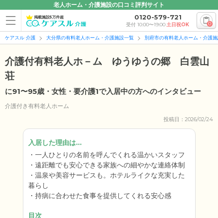
老人ホーム・介護施設の口コミ評判サイト
0120-579-721
掲載施設5万件超
0
受付 10:00〜19:00
土日祝OK
ケアスル 介護
大分県の有料老人ホーム・介護施設一覧
別府市の有料老人ホーム・介護施
介護付有料老人ホ－ム ゆうゆうの郷 白雲山
荘
に91〜95歳・女性・要介護1で入居中の方へのインタビュー
介護付き有料老人ホーム
投稿日：2026/02/24
入居した理由は...
一人ひとりの名前を呼んでくれる温かいスタッフ
遠距離でも安心できる家族への細やかな連絡体制
温泉や美容サービスも。ホテルライクな充実した
暮らし
持病に合わせた食事を提供してくれる安心感
目次