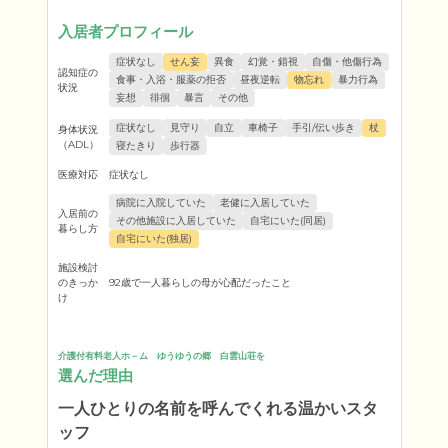
入居者プロフィール
症状なし
せん妄
異食
幻覚・錯視
自傷・他傷行為
認知症の
食事・入浴・服薬の拒否
昼夜逆転
物忘れ
暴力行為
状況
妄想
徘徊
暴言
その他
症状なし
見守り
自立
車椅子
手引/伝い歩き
杖
身体状況
（ADL）
寝たきり
歩行器
医療対応
症状なし
病院に入院していた
老健に入居していた
入居前の
その他施設に入居していた
自宅にいた(同居)
暮らし方
自宅にいた(独居)
施設検討
のきっか
92歳で一人暮らしの母が心配だったこと
け
介護付有料老人ホ－ム　ゆうゆうの郷　白雲山荘を
選んだ理由
一人ひとりの名前を呼んでくれる温かいスタ
ッフ