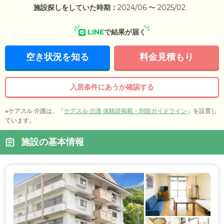
施設探しをしていた時期：
2024/06 〜 2025/02
LINE
で結果が届く
空き状況を知る
料金見積もり
入居条件にあうか確認する
※ケアスル 介護は、「
ケアスル 介護 体験談掲載・削除ガイドライン
」を設置し
ています。
施設の基本情報