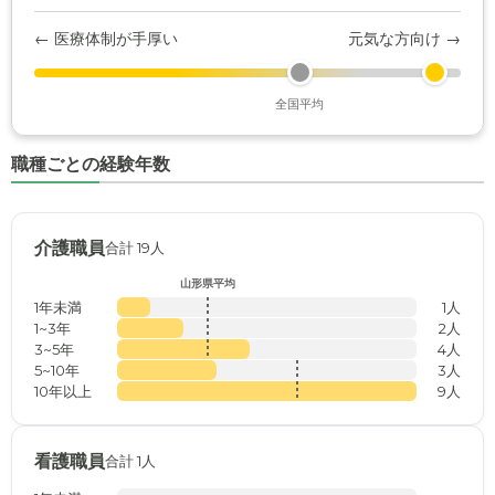
← 医療体制が手厚い
元気な方向け →
全国平均
職種ごとの経験年数
介護職員
合計 19人
山形県平均
1年未満
1人
1~3年
2人
3~5年
4人
5~10年
3人
10年以上
9人
看護職員
合計 1人