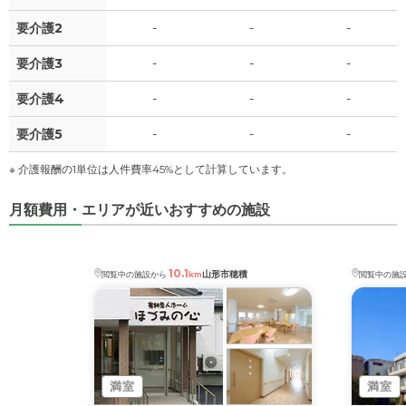
要介護2
-
-
-
要介護3
-
-
-
要介護4
-
-
-
要介護5
-
-
-
※ 介護報酬の1単位は人件費率45%として計算しています。
月額費用・エリアが近いおすすめの施設
10.1
山形市穂積
閲覧中の施設から
km
閲覧中の施
満室
満室