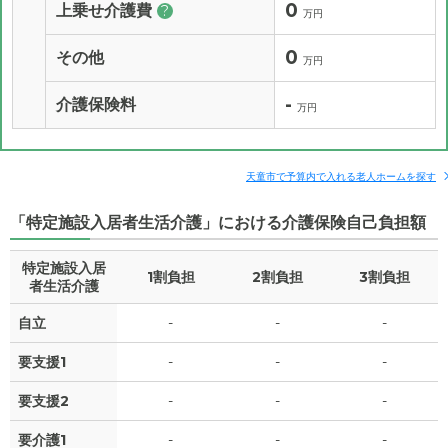
0
上乗せ介護費
?
万円
0
その他
万円
-
介護保険料
万円
天童市で予算内で入れる老人ホームを探す
「特定施設入居者生活介護」における介護保険自己負担額
特定施設入居
1割負担
2割負担
3割負担
者生活介護
自立
-
-
-
要支援1
-
-
-
要支援2
-
-
-
要介護1
-
-
-