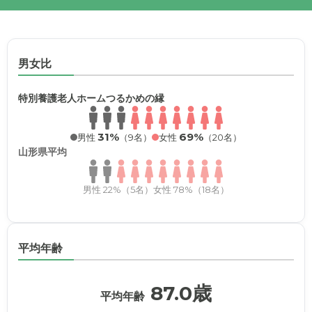
男女比
特別養護老人ホームつるかめの縁
31%
69%
男性
（9名）
女性
（20名）
山形県平均
男性 22%（5名）
女性 78%（18名）
平均年齢
87.0歳
平均年齢