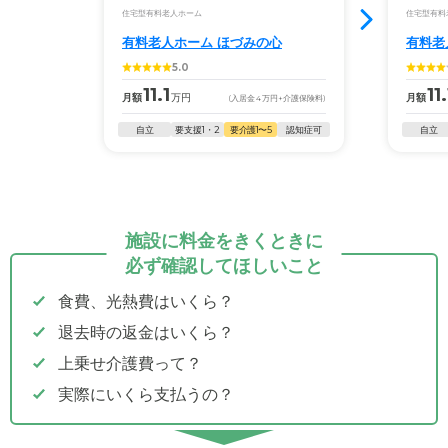
住宅型有料老人ホーム
住宅型有料
有料老人ホーム ほづみの心
有料老
5.0
11.1
11.
月額
万円
月額
(入居金
4
万円
+介護保険料)
自立
要支援1・2
要介護1〜5
認知症可
自立
施設に料金をきくときに
必ず確認してほしいこと
食費、光熱費はいくら？
退去時の返金はいくら？
上乗せ介護費って？
実際にいくら支払うの？