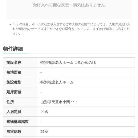
受け入れ可能な疾患・病気はありません
※「○」の場合、ホームの状況や入居するご本人様の状態等によっては、入居のお受け入
れや継続的なサービス提供ができない場合もございます。まずはお気軽にご相談くだ
さい。
物件詳細
施設名称
特別養護老人ホームつるかめの縁
敷地面積
-
施設種別
特別養護老人ホーム
延床面積
-
住所
山形県天童市小関77-1
入居定員
29名
建物構造階数
-
居室総数
29室