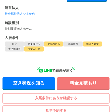
運営法人
社会福祉法人つるかめ
施設種別
特別養護老人ホーム
入居条件
自立
要支援1〜2
要介護1〜5
認知症可
保証人必要
生活保護可
引受人必要
LINE
で結果が届く
空き状況を知る
料金見積もり
入居条件にあうか確認する
見学予約する