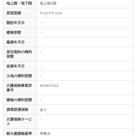
地上階・地下階
地上階2階
居室面積
11.42〜11.42㎡
開設年月日
-
建物形態
-
建築年月日
-
居住契約の権利
-
形態
改築年月日
-
土地の権利形態
-
介護保険事業所
691600142
番号
建物の権利形態
-
損害賠償保険
あり
介護保険サービ
-
ス
耐火建築物基準
準耐火