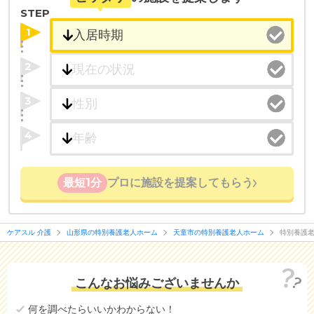
ことができます。
STEP
1
・こだわりの条件や医療体制から施設を探せる
たとえば「カラオケ」「麻雀」が楽しめる施設、
2
「夫婦入居可」の施設、「看取り可」の施設など、
医療・看護体制から施設を探すこともできます。
3
4
最短1分
プロに施設を提案してもらう
ケアスル 介護
山形県の特別養護老人ホーム
天童市の特別養護老人ホーム
特別養護
こんなお悩みございませんか
何を調べたらいいかわからない！