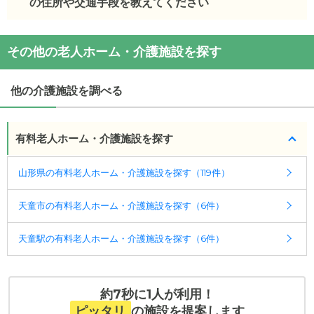
金は次のとおりです。
の住所や交通手段を教えてください
・初期費用が
0
万円
・月額費用が
10.4
万円
特別養護老人ホームつるかめの縁
の
交通アクセス
その他の老人ホーム・介護施設を探す
・
住所：
山形県
天童市
小関77-1
特別養護老人ホームつるかめの縁
の対応可能な入居
・
最寄り駅：
条件は次のとおりです。
他の介護施設を調べる
・要介護度：要介護1、要介護2、要介護3、要介護
4、要介護5
有料老人ホーム・介護施設を探す
ケアスル 介護では詳細な
料金プラン
をご確認頂けま
す。詳しくは
こちら
。
山形県の有料老人ホーム・介護施設を探す（119件）
◎ケアスル 介護の3つの特徴
天童市の有料老人ホーム・介護施設を探す（6件）
・経験豊富な入居相談員が完全無料で施設探しをサ
ポート
天童駅の有料老人ホーム・介護施設を探す（6件）
入居相談：
0120-579-721
（無料）
受付時間：10：00～19：00
・全国10000件の介護施設情報を掲載
約7秒に1人が利用！
幅広い選択肢の中から、条件にあった施設を選ぶ
ピッタリ
の施設を提案します