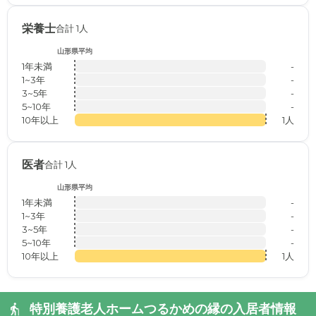
栄養士
合計 1人
山形県平均
1年未満
-
1~3年
-
3~5年
-
5~10年
-
10年以上
1人
医者
合計 1人
山形県平均
1年未満
-
1~3年
-
3~5年
-
5~10年
-
10年以上
1人
特別養護老人ホームつるかめの縁の入居者情報