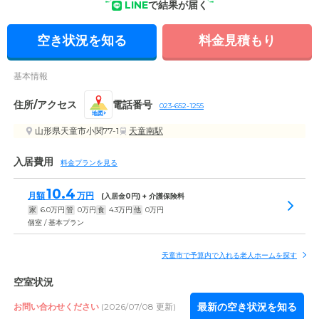
LINE
で結果が届く
空き状況を知る
料金見積もり
基本情報
住所/アクセス
電話番号
023-652-1255
地図
山形県天童市小関77-1
天童南駅
入居費用
料金プランを見る
10.4
月額
万円
(入居金
0
円) + 介護保険料
家
6.0
万円
管
0
万円
食
4.3
万円
他
0
万円
個室 / 基本プラン
天童市で予算内で入れる老人ホームを探す
空室状況
最新の空き状況を知る
お問い合わせください
(2026/07/08 更新)