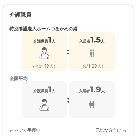
介護職員
特別養護老人ホームつるかめの縁
1
1.5
介護職員
人
入居者
人
:
（合計 19人）
（合計 29人）
全国平均
1
1.9
介護職員
人
入居者
人
:
← ケアが手厚い
元気な方向け →