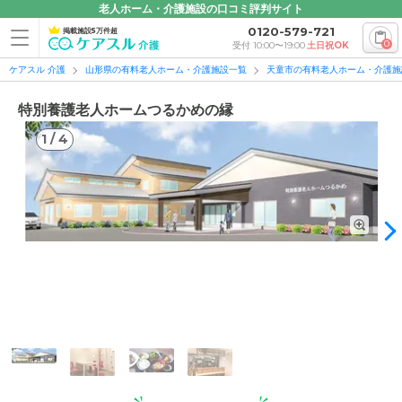
老人ホーム・介護施設の口コミ評判サイト
0120-579-721
掲載施設5万件超
0
受付 10:00〜19:00
土日祝OK
ケアスル 介護
山形県の有料老人ホーム・介護施設一覧
天童市の有料老人ホーム・介護施
特別養護老人ホームつるかめの縁
1
/
4
1
/
4
外観の写真