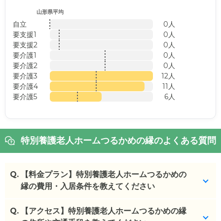
山形県平均
自立
0人
要支援1
0人
要支援2
0人
要介護1
0人
要介護2
0人
要介護3
12人
要介護4
11人
要介護5
6人
特別養護老人ホームつるかめの縁のよくある質問
Q.
【料金プラン】特別養護老人ホームつるかめの
縁の費用・入居条件を教えてください
Q.
特別養護老人ホームつるかめの縁
【アクセス】特別養護老人ホームつるかめの縁
の入居金・月額料