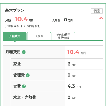
基本プラン
個室
10.4
0
月額：
入居金：
万円
万円
介護保険料
（-）
万円を含む
その他費用
月額費用
入居金
補足情報
10.4
月額費用
?
万円
6
家賃
万円
0
管理費
?
万円
4.3
食費
?
万円
0
水道・光熱費
万円