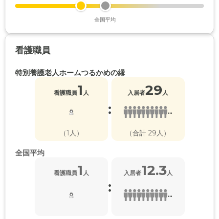
全国平均
看護職員
特別養護老人ホームつるかめの縁
1
29
看護職員
人
入居者
人
:
...
（1人）
（合計 29人）
全国平均
1
12.3
看護職員
人
入居者
人
:
...