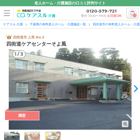
老人ホーム・介護施設の口コミ評判サイト
0120-579-721
掲載施設5万件超
0
受付 10:00〜19:00
土日祝OK
ケアスル 介護
千葉県の有料老人ホーム・介護施設一覧
四街道市の有料老人ホーム・介護
四街道市 人気 No.3
四街道ケアセンターそよ風
1
/
3
1
/
3
満室