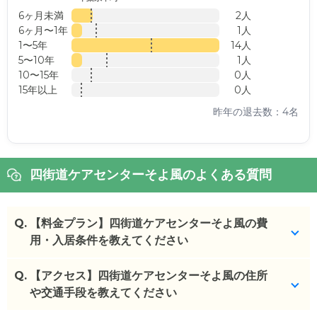
6ヶ月未満
2人
6ヶ月〜1年
1人
1〜5年
14人
5〜10年
1人
10〜15年
0人
15年以上
0人
昨年の退去数：4名
四街道ケアセンターそよ風のよくある質問
Q.
【料金プラン】四街道ケアセンターそよ風の費
用・入居条件を教えてください
Q.
四街道ケアセンターそよ風
【アクセス】四街道ケアセンターそよ風の住所
の入居金・月額料金は次
のとおりです。
や交通手段を教えてください
・初期費用が
0
万円