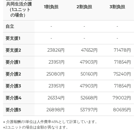
共同生活介護
1割負担
2割負担
3割負担
（1ユニット
の場合）
自立
-
-
-
要支援1
-
-
-
要支援2
23826円
47652円
71478円
要介護1
23951円
47903円
71854円
要介護2
25080円
50160円
75240円
要介護3
23951円
47903円
71854円
要介護4
26334円
52668円
79002円
要介護5
26898円
53797円
80695円
※ 介護報酬の1単位は人件費率45%として計算しています。
※2ユニットの場合は金額が異なります。