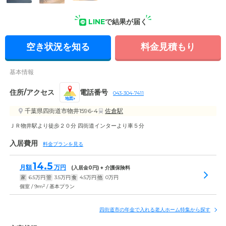
外観: 当施設は緑地と隣接しているので、空気が綺麗な清々し
LINE
で結果が届く
い雰囲気の中でお過ごしいただけます。
空き状況を知る
料金見積もり
基本情報
住所/アクセス
電話番号
043-304-7411
地図
千葉県四街道市物井1596-4
佐倉駅
ＪＲ物井駅より徒歩２０分 四街道インターより車５分
入居費用
料金プランを見る
14.5
月額
万円
(入居金
0
円) + 介護保険料
家
6.5
万円
管
3.5
万円
食
4.5
万円
他
0
万円
2
個室 / 9m
/ 基本プラン
四街道市の年金で入れる老人ホーム特集から探す