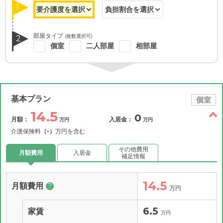
1
部屋タイプ
(複数選択可)
2
個室
二人部屋
相部屋
基本プラン
個室
14.5
0
月額：
入居金：
万円
万円
介護保険料
（-）
万円を含む
その他費用
月額費用
入居金
補足情報
14.5
月額費用
?
万円
6.5
家賃
万円