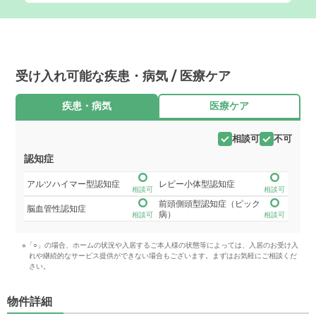
受け入れ可能な疾患・病気 / 医療ケア
疾患・病気
医療ケア
相談可
不可
認知症
アルツハイマー型認知症
レビー小体型認知症
相談可
相談可
前頭側頭型認知症（ピック
脳血管性認知症
病）
相談可
相談可
※「○」の場合、ホームの状況や入居するご本人様の状態等によっては、入居のお受け入
れや継続的なサービス提供ができない場合もございます。まずはお気軽にご相談くだ
さい。
物件詳細