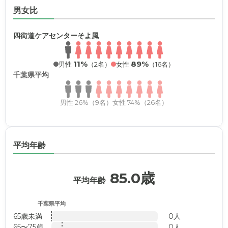
男女比
四街道ケアセンターそよ風
11%
89%
男性
（2名）
女性
（16名）
千葉県平均
男性 26%（9名）
女性 74%（26名）
平均年齢
85.0歳
平均年齢
千葉県平均
65歳未満
0人
65〜75歳
0人