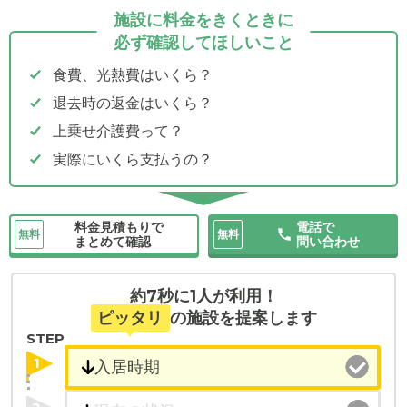
施設に料金をきくときに
必ず確認してほしいこと
食費、光熱費はいくら？
退去時の返金はいくら？
上乗せ介護費って？
実際にいくら支払うの？
料金見積もりで
電話で
無料
無料
まとめて確認
問い合わせ
約7秒に1人が利用！
ピッタリ
の施設を提案します
STEP
1