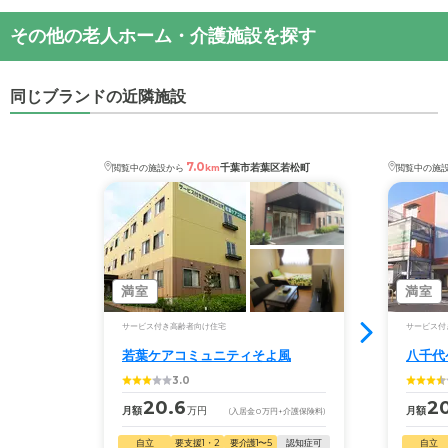
・月額費用が
14.5
万円
四街道ケアセンターそよ風
の
交通アクセス
その他の老人ホーム・介護施設を探す
・
住所：
千葉県
四街道市
物井1596-4
四街道ケアセンターそよ風
の対応可能な入居条件は
・
最寄り駅：
次のとおりです。
同じブランドの近隣施設
・要介護度：要支援2、要介護1、要介護2、要介護
四街道ケアセンターそよ風
の
交通アクセス
3、要介護4、要介護5
・ＪＲ物井駅より徒歩２０分 四街道インターより車
・認知症：受け入れ可
５分
7.0
千葉市若葉区若松町
閲覧中の施設から
km
閲覧中の施
ケアスル 介護では詳細な
料金プラン
をご確認頂けま
す。詳しくは
こちら
。
◎ケアスル 介護の3つの特徴
・経験豊富な入居相談員が完全無料で施設探しをサ
満室
満室
ポート
サービス付き高齢者向け住宅
サービス付
入居相談：
0120-579-721
（無料）
若葉ケアコミュニティそよ風
八千代
受付時間：10：00～19：00
3.0
・全国10000件の介護施設情報を掲載
20.6
20
月額
万円
月額
(入居金
0
万円
+介護保険料)
幅広い選択肢の中から、条件にあった施設を選ぶ
自立
要支援1・2
要介護1〜5
認知症可
自立