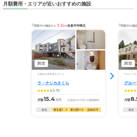
月額費用・エリアが近いおすすめの施設
3.2
佐倉市寺崎北
閲覧中の施設から
km
閲覧中の施
満室
満室
介護付き有料老人ホーム
グループホ
ラ・ナシカさくら
グルー
3.75
15.4
8.
月額
万円
月額
(入居金
370
万円
+介護保険料)
自立
要支援1・2
要介護1〜5
認知症可
自立