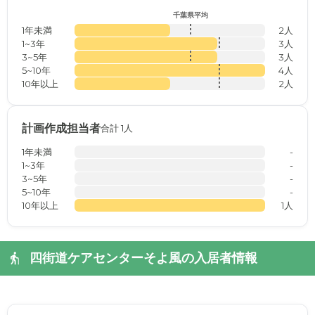
千葉県平均
1年未満
2人
1~3年
3人
3~5年
3人
5~10年
4人
10年以上
2人
計画作成担当者
合計 1人
1年未満
-
1~3年
-
3~5年
-
5~10年
-
10年以上
1人
四街道ケアセンターそよ風の入居者情報