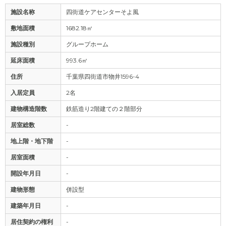
施設名称
四街道ケアセンターそよ風
敷地面積
1682.18㎡
施設種別
グループホーム
延床面積
993.6㎡
住所
千葉県四街道市物井1596-4
入居定員
2名
建物構造階数
鉄筋造り2階建ての２階部分
居室総数
-
地上階・地下階
-
居室面積
-
開設年月日
-
建物形態
併設型
建築年月日
-
居住契約の権利
-