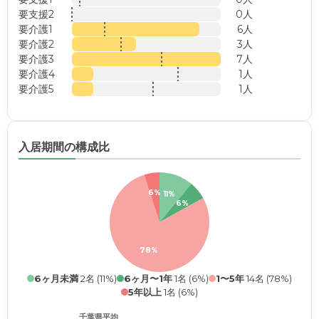
要支援2
0人
要介護1
6人
要介護2
3人
要介護3
7人
要介護4
1人
要介護5
1人
入居期間の構成比
6%
11%
6%
78%
6ヶ月未満
2名 (11%)
6ヶ月〜1年
1名 (6%)
1〜5年
14名 (78%)
5年以上
1名 (6%)
千葉県平均