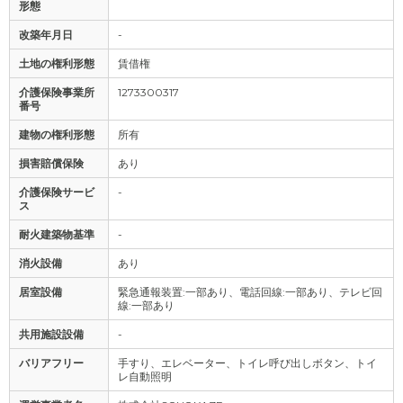
形態
改築年月日
-
土地の権利形態
賃借権
介護保険事業所
1273300317
番号
建物の権利形態
所有
損害賠償保険
あり
介護保険サービ
-
ス
耐火建築物基準
-
消火設備
あり
居室設備
緊急通報装置:一部あり、電話回線:一部あり、テレビ回
線:一部あり
共用施設設備
-
バリアフリー
手すり、エレベーター、トイレ呼び出しボタン、トイ
レ自動照明