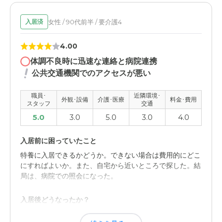
女性 / 90代前半 / 要介護4
入居済
4.00
体調不良時に迅速な連絡と病院連携
公共交通機関でのアクセスが悪い
職員･
近隣環境･
外観･設備
介護･医療
料金･費用
スタッフ
交通
5.0
3.0
5.0
3.0
4.0
入居前に困っていたこと
特養に入居できるかどうか。できない場合は費用的にどこ
にすればよいか。また、自宅から近いところで探した。結
局は、病院での照会になった。
入居後どうなったか？
自宅から一時間以内の施設に入れた。また、費用について