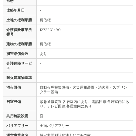
形態
改築年月日
-
土地の権利形態
賃借権
介護保険事業所
1272201490
番号
建物の権利形態
賃借権
損害賠償保険
あり
介護保険サービ
-
ス
耐火建築物基準
-
消火設備
自動火災報知設備・火災通報装置・消火器・スプリン
クラー設備
居室設備
緊急通報装置:各居室内にあり、電話回線:各居室内にあ
り、テレビ回線:各居室内にあり
共用施設設備
庭
バリアフリー
全面バリアフリー
運営事業者名
特定非営利活動法人なごみの家