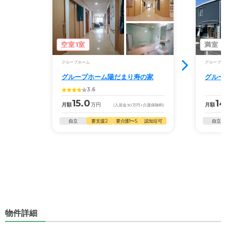
空室1室
満室
グループホーム
グループホ
グループホーム陽だまり寿の家
グルー
3.6
15.0
14
月額
万円
月額
(入居金
30
万円
+介護保険料)
自立
要支援2
要介護1〜5
認知症可
自立
物件詳細