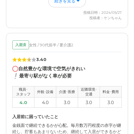
続きを見る
も何とかなる(年金額では足りないが、兄弟で何とか払え
る額)であり安心した。
投稿日時：2024/05/27
投稿者：ケンちゃん
グループホームなごみの里の評価
特にきれいではないが検診多岐に良く面倒を見てくれる。
但し、コロナ以後の現在になっても面会できる機会が少な
くてやや不満足感を感じる。
女性 / 90代前半 / 要介護2
入居済
職員・スタッフ・他入居者の雰囲気について
3.40
特に感じられるのは、親身になって看病してくれる雰囲気
自然豊かな環境で空気がきれい
がはっきりとわかる。いつも頭が下がる思いでいるため。
最寄り駅がなく車が必要
親族と同じくらい大切にしてくれている。
職員･
近隣環境･
外観･設備
介護･医療
料金･費用
外観・内装・居室・設備について
スタッフ
交通
特にきれいでもないが、不潔な施設でもない。それなりの
4.0
4.0
3.0
3.0
3.0
施設だが不満はない。ただし、ごく普通であり上級でもな
いので普通とした。
入居前に困っていたこと
金銭面で継続できるかが心配。毎月数万円程度の赤字が継
介護医療サービスについて
続し、貯蓄もあまりないため、継続して入居ができるかど