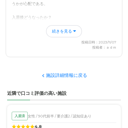
体調不良や熱が出た時もすぐに連絡をもらえる。また、す
うかが心配である。
ぐに対応策を教えてくれるだけでなく、提携している病院
で処置してくれる。
入居後どうなったか？
排せつや、食事、入浴等が一人でできないため、家族によ
近隣環境や交通アクセスについて
続きを見る
る介護、補助がひつようあったが、その労力から開放され
近隣は静かで環境良好だがやや不便な場所にあるため電車
た、特に夜が大変であった、
投稿日時：2023/11/07
などの交通機関では行けず自家用車でなければ入れないこ
投稿者：ａｄｍ
と。
グループホームなごみの里の評価
清潔感があり、職員も安心して預けられるような人物が多
料金費用について
く、問題や大きなストレスを抱えているようにも感じられ
特老であり料金的には満足しているがやはり年金額では不
なかった、
施設詳細情報に戻る
足。多少の持ち出しをしなければならない。
職員・スタッフ・他入居者の雰囲気について
近隣で口コミ評価の高い施設
多くの職員、スタッフの方々が親切で、明朗な雰囲気を醸
し出していた。表面的には大きな問題はなかった。
外観・内装・居室・設備について
女性 / 90代前半 / 要介護2 / 認知症あり
入居済
比較的新しい施設であり、設備面、機材等も不具合や、問
4.8
題が発生しないように思えた、