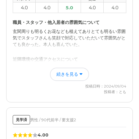
4.0
4.0
5.0
4.0
4.0
職員・スタッフ・他入居者の雰囲気について
玄関周りも明るくお花なども植えてありとても明るい雰囲
気でスタッフさんも笑顔で対応していただいて雰囲気がと
ても良かった。本人も喜んでいた。
近隣環境や交通アクセスについて
便利な立地に施設があるが、少し車の通りが多いので騒音
続きを見る
が気になった。駐車場ももう少し広いとなおいいと思っ
た。駐車スペースも1台分が少し狭い。
投稿日時：2024/09/04
投稿者：とも
男性 / 90代前半 / 要支援2
見学済
4.00