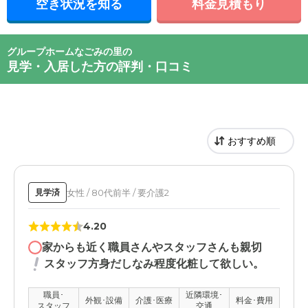
空き状況を知る
料金見積もり
グループホームなごみの里の
見学・入居した方の評判・口コミ
女性 / 80代前半 / 要介護2
見学済
4.20
家からも近く職員さんやスタッフさんも親切
スタッフ方身だしなみ程度化粧して欲しい。
職員･
近隣環境･
外観･設備
介護･医療
料金･費用
スタッフ
交通