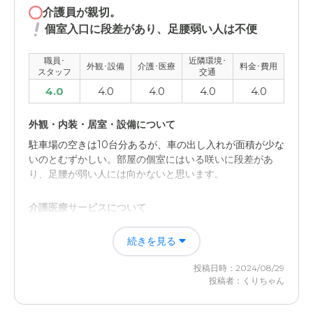
介護員が親切。
個室入口に段差があり、足腰弱い人は不便
職員･
近隣環境･
外観･設備
介護･医療
料金･費用
スタッフ
交通
4.0
4.0
4.0
4.0
4.0
外観・内装・居室・設備について
駐車場の空きは10台分あるが、車の出し入れが面積が少な
いのとむずかしい。部屋の個室にはいる咲いに段差があ
り、足腰が弱い人には向かないと思います。
介護医療サービスについて
介護員が親切な対応でした 食事の対応も親切でした。 入
続きを見る
浴の対応も親切でした。 車の送迎も親切な対応でした 休
憩時間の対応も親切でした。
投稿日時：2024/08/29
投稿者：くりちゃん