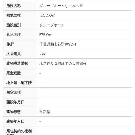
施設名称
グループホームなごみの里
敷地面積
1200.0㎡
施設種別
グループホーム
延床面積
575.0㎡
住所
千葉県柏市花野井90-1
入居定員
2名
建物構造階数
木造造り２階建ての１階部分
居室総数
-
地上階・地下階
-
居室面積
-
開設年月日
-
建物形態
単独型
建築年月日
-
居住契約の権利
-