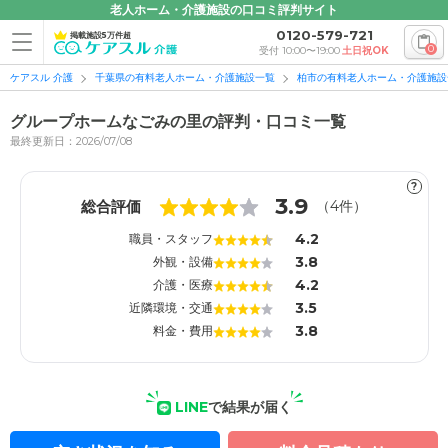
老人ホーム・介護施設の口コミ評判サイト
0120-579-721
掲載施設5万件超
0
受付 10:00〜19:00
土日祝OK
ケアスル 介護
千葉県の有料老人ホーム・介護施設一覧
柏市の有料老人ホーム・介護施設
グループホームなごみの里の評判・口コミ一覧
最終更新日：2026/07/08
?
1
1
3.9
総合評価
（
4
件）
4.2
職員・スタッフ
3.8
外観・設備
4.2
介護・医療
3.5
近隣環境・交通
3.8
料金・費用
LINE
で結果が届く