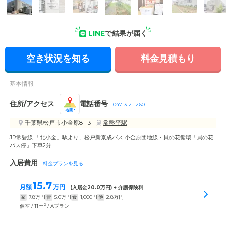
LINE
で結果が届く
外観: 外観は落ち着いた雰囲気のたたずまい。全館バリアフリ
ー仕様で、車いすの方も快適にお過ごしいただけます。
空き状況を知る
料金見積もり
基本情報
住所/アクセス
電話番号
047-312-1260
地図
千葉県松戸市小金原8-13-1
常盤平駅
JR常磐線 「北小金」駅より、松戸新京成バス 小金原団地線・貝の花循環「貝の花
バス停」下車2分
入居費用
料金プランを見る
15.7
月額
万円
(入居金
20.0
万円) + 介護保険料
家
7.8
万円
管
5.0
万円
食
1,000
円
他
2.8
万円
2
個室 / 11m
/ Aプラン