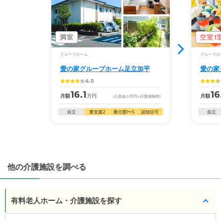
◎ケアスル 介護の3つの特徴
・経験豊富な入居相談員が完全無料で施設探しをサ
満室
空室1
ポート
グループホーム
グループホ
入居相談：
0120-579-721
（無料）
愛の家グループホーム足立加平
愛の家
受付時間：10：00～19：00
4.0
・全国10000件の介護施設情報を掲載
16.1
16
月額
万円
月額
(入居金
0
万円
+介護保険料)
幅広い選択肢の中から、条件にあった施設を選ぶ
自立
要支援2
要介護1〜5
認知症可
自立
ことができます。
・こだわりの条件や医療体制から施設を探せる
たとえば「カラオケ」「麻雀」が楽しめる施設、
「夫婦入居可」の施設、「看取り可」の施設など、
他の介護施設を調べる
医療・看護体制から施設を探すこともできます。
有料老人ホーム・介護施設を探す