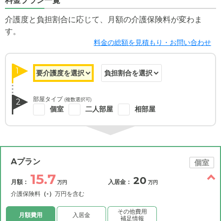
料金プラン一覧
介護度と負担割合に応じて、月額の介護保険料が変わま
す。
料金の総額を見積もり・お問い合わせ
1
部屋タイプ
(複数選択可)
2
個室
二人部屋
相部屋
Aプラン
個室
15.7
20
月額：
入居金：
万円
万円
介護保険料
（-）
万円を含む
その他費用
月額費用
入居金
補足情報