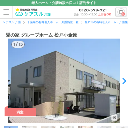
老人ホーム・介護施設の口コミ評判サイト
0120-579-721
掲載施設5万件超
0
受付 10:00〜19:00
土日祝OK
ケアスル 介護
千葉県の有料老人ホーム・介護施設一覧
松戸市の有料老人ホーム・介護施
愛の家 グループホーム 松戸小金原
1
/
15
1
/
15
満室