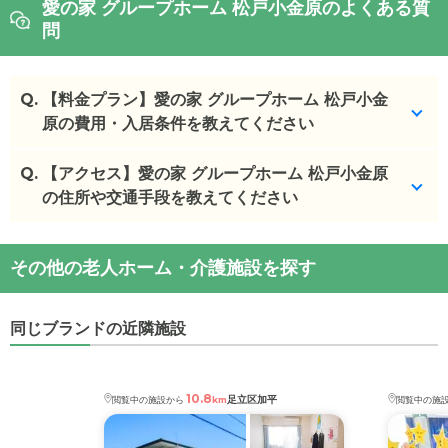
愛の家 グループホーム 松戸小金原のよくある質
問
Q.
【料金プラン】愛の家 グループホーム 松戸小金
原の費用・入居条件を教えてください
Q.
愛の家 グループホーム 松戸小金原
【アクセス】愛の家 グループホーム 松戸小金原
の入居金・月額
料金は次のとおりです。
の住所や交通手段を教えてください
・初期費用が
20
万円
・月額費用が
15.7
万円
愛の家 グループホーム 松戸小金原
の
交通アクセス
その他の老人ホーム・介護施設を探す
・
住所：
千葉県
松戸市
小金原8-13-1
愛の家 グループホーム 松戸小金原
の対応可能な入
・
最寄り駅：
居条件は次のとおりです。
同じブランドの近隣施設
・要介護度：要支援2、要介護1、要介護2、要介護
愛の家 グループホーム 松戸小金原
の
交通アクセス
3、要介護4、要介護5
・JR常磐線 「北小金」駅より、松戸新京成バス 小
・認知症：受け入れ可
金原団地線・貝の花循環「貝の花バス停」下車2分
10.8
足立区加平
閲覧中の施設から
km
閲覧中の施
ケアスル 介護では詳細な
料金プラン
をご確認頂けま
す。詳しくは
こちら
。