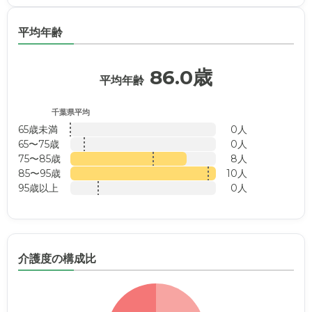
平均年齢
86.0歳
平均年齢
千葉県平均
65歳未満
0人
65〜75歳
0人
75〜85歳
8人
85〜95歳
10人
95歳以上
0人
介護度の構成比