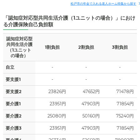
松戸市の年金で入れる老人ホーム特集から探す
「認知症対応型共同生活介護（1ユニットの場合）」におけ
る介護保険自己負担額
認知症対応型
共同生活介護
1割負担
2割負担
3割負担
（1ユニット
の場合）
自立
-
-
-
要支援1
-
-
-
要支援2
23826円
47652円
71478円
要介護1
23951円
47903円
71854円
要介護2
25080円
50160円
75240円
要介護3
23951円
47903円
71854円