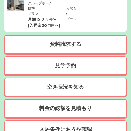
グループホーム
標準
入居金
プラン
0
-
月額
15.7
〜
プラン
万円
(入居金
20
〜)
万円
資料請求する
見学予約
空き状況を知る
料金の総額を見積もり
入居条件にあうか確認