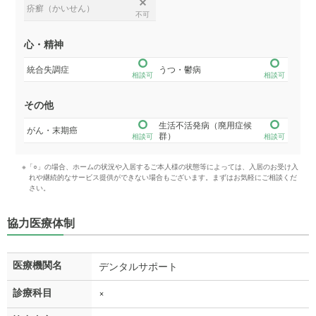
疥癬（かいせん）
不可
心・精神
統合失調症
うつ・鬱病
相談可
相談可
その他
生活不活発病（廃用症候
がん・末期癌
群）
相談可
相談可
※「○」の場合、ホームの状況や入居するご本人様の状態等によっては、入居のお受け入
れや継続的なサービス提供ができない場合もございます。まずはお気軽にご相談くだ
さい。
協力医療体制
医療機関名
デンタルサポート
診療科目
×