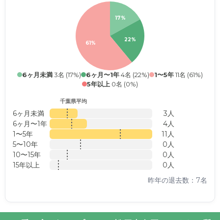
17%
22%
61%
6ヶ月未満
3名 (17%)
6ヶ月〜1年
4名 (22%)
1〜5年
11名 (61%)
5年以上
0名 (0%)
千葉県平均
6ヶ月未満
3人
6ヶ月〜1年
4人
1〜5年
11人
5〜10年
0人
10〜15年
0人
15年以上
0人
昨年の退去数：7名