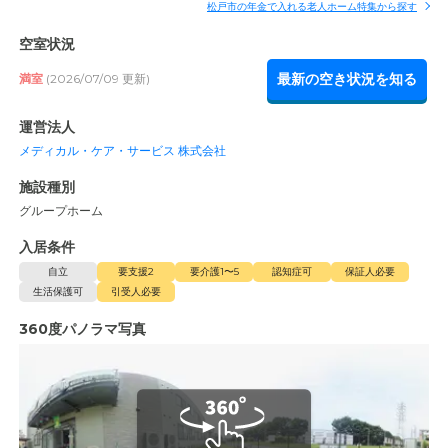
松戸市の年金で入れる老人ホーム特集から探す
空室状況
最新の空き状況を知る
満室
(2026/07/09 更新)
運営法人
メディカル・ケア・サービス 株式会社
施設種別
グループホーム
入居条件
自立
要支援2
要介護1〜5
認知症可
保証人必要
生活保護可
引受人必要
360度パノラマ写真