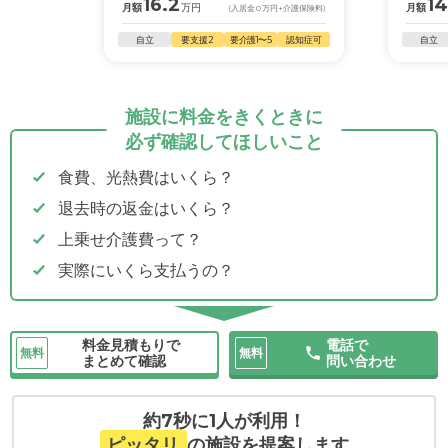
16.2
14
月額
万円
月額
(入居金
0
万円
+介護保険料)
自立
要支援2
要介護1〜5
認知症可
自立
施設に料金をきくときに
必ず確認してほしいこと
食費、光熱費はいくら？
退去時の返金はいくら？
上乗せ介護費って？
実際にいくら支払うの？
料金見積もりで
電話で
無料
無料
まとめて確認
問い合わせ
約7秒に1人が利用！
ピッタリ
の施設を提案します