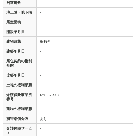
居室総数
-
地上階・地下階
-
居室面積
-
開設年月日
-
建物形態
単独型
建築年月日
-
居住契約の権利
-
形態
改築年月日
-
土地の権利形態
-
介護保険事業所
1291200317
番号
建物の権利形態
-
損害賠償保険
あり
介護保険サービ
-
ス