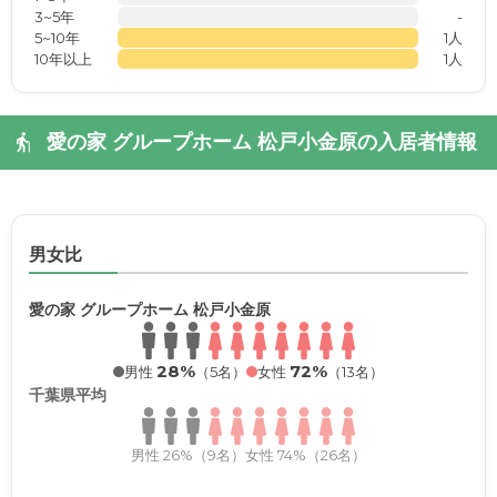
3~5年
-
5~10年
1人
10年以上
1人
愛の家 グループホーム 松戸小金原の入居者情報
男女比
愛の家 グループホーム 松戸小金原
28%
72%
男性
（5名）
女性
（13名）
千葉県平均
男性 26%（9名）
女性 74%（26名）