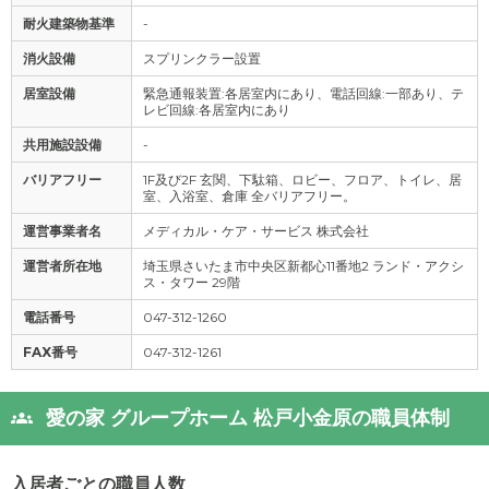
耐火建築物基準
-
消火設備
スプリンクラー設置
居室設備
緊急通報装置:各居室内にあり、電話回線:一部あり、テ
レビ回線:各居室内にあり
共用施設設備
-
バリアフリー
1F及び2F 玄関、下駄箱、ロビー、フロア、トイレ、居
室、入浴室、倉庫 全バリアフリー。
運営事業者名
メディカル・ケア・サービス 株式会社
運営者所在地
埼玉県さいたま市中央区新都心11番地2 ランド・アクシ
ス・タワー 29階
電話番号
047-312-1260
FAX番号
047-312-1261
愛の家 グループホーム 松戸小金原の職員体制
入居者ごとの職員人数