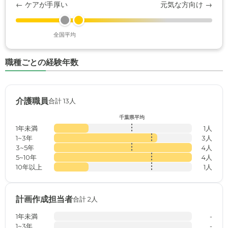
← ケアが手厚い
元気な方向け →
全国平均
職種ごとの経験年数
介護職員
合計 13人
千葉県平均
1年未満
1人
1~3年
3人
3~5年
4人
5~10年
4人
10年以上
1人
計画作成担当者
合計 2人
1年未満
-
1~3年
-