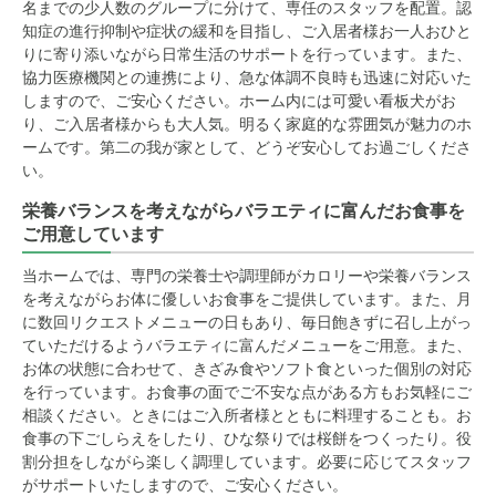
名までの少人数のグループに分けて、専任のスタッフを配置。認
知症の進行抑制や症状の緩和を目指し、ご入居者様お一人おひと
りに寄り添いながら日常生活のサポートを行っています。また、
協力医療機関との連携により、急な体調不良時も迅速に対応いた
しますので、ご安心ください。ホーム内には可愛い看板犬がお
り、ご入居者様からも大人気。明るく家庭的な雰囲気が魅力のホ
ームです。第二の我が家として、どうぞ安心してお過ごしくださ
い。
栄養バランスを考えながらバラエティに富んだお食事を
ご用意しています
当ホームでは、専門の栄養士や調理師がカロリーや栄養バランス
を考えながらお体に優しいお食事をご提供しています。また、月
に数回リクエストメニューの日もあり、毎日飽きずに召し上がっ
ていただけるようバラエティに富んだメニューをご用意。また、
お体の状態に合わせて、きざみ食やソフト食といった個別の対応
を行っています。お食事の面でご不安な点がある方もお気軽にご
相談ください。ときにはご入所者様とともに料理することも。お
食事の下ごしらえをしたり、ひな祭りでは桜餅をつくったり。役
割分担をしながら楽しく調理しています。必要に応じてスタッフ
がサポートいたしますので、ご安心ください。