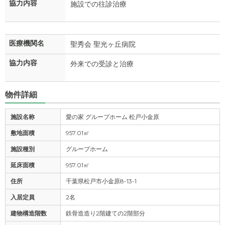
協力内容
施設での往診治療
医療機関名
聖秀会 聖光ヶ丘病院
協力内容
外来での受診と治療
物件詳細
施設名称
愛の家 グループホーム 松戸小金原
敷地面積
957.01㎡
施設種別
グループホーム
延床面積
957.01㎡
住所
千葉県松戸市小金原8-13-1
入居定員
2名
建物構造階数
鉄骨造造り2階建ての2階部分