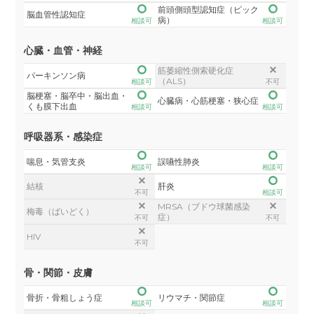
前頭側頭型認知症（ピック
脳血管性認知症
病）
相談可
相談可
心臓・血管・神経
筋萎縮性側索硬化症
パーキンソン病
（ALS）
相談可
不可
脳梗塞・脳卒中・脳出血・
心臓病・心筋梗塞・狭心症
くも膜下出血
相談可
相談可
呼吸器系・感染症
喘息・気管支炎
誤嚥性肺炎
相談可
相談可
結核
肝炎
不可
相談可
MRSA（ブドウ球菌感染
梅毒（ばいどく）
症）
不可
不可
HIV
不可
骨・関節・皮膚
骨折・骨粗しょう症
リウマチ・関節症
相談可
相談可