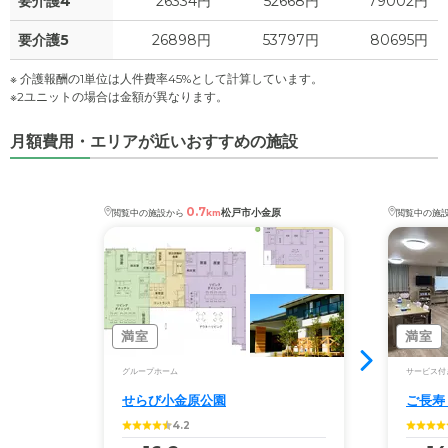
要介護4
26334円
52668円
79002円
要介護5
26898円
53797円
80695円
※ 介護報酬の1単位は人件費率45%として計算しています。
※2ユニットの場合は金額が異なります。
月額費用・エリアが近いおすすめの施設
0.7
松戸市小金原
閲覧中の施設から
km
閲覧中の施
満室
満室
グループホーム
サービス付
せらび小金原公園
ご長寿
4.2