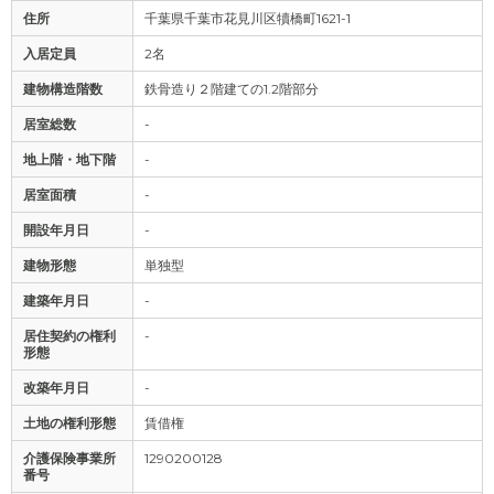
住所
千葉県千葉市花見川区犢橋町1621-1
入居定員
2名
建物構造階数
鉄骨造り２階建ての1.2階部分
居室総数
-
地上階・地下階
-
居室面積
-
開設年月日
-
建物形態
単独型
建築年月日
-
居住契約の権利
-
形態
改築年月日
-
土地の権利形態
賃借権
介護保険事業所
1290200128
番号