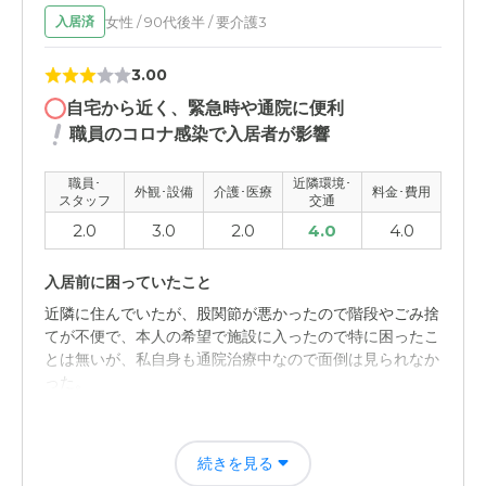
介護医療サービスについて
女性 / 90代後半 / 要介護3
入居済
特に詳しく話しを聞いたり、見たりしていないので分から
ない部分が多いが、1人1人のできないことを手伝ってくれ
3.00
るような感じ。
自宅から近く、緊急時や通院に便利
近隣環境や交通アクセスについて
職員のコロナ感染で入居者が影響
私の自宅からは少し距離があるが、祖父の家からは近い距
離にあるので、なにかあった時に便利
職員･
近隣環境･
外観･設備
介護･医療
料金･費用
スタッフ
交通
2.0
3.0
2.0
4.0
4.0
料金費用について
そこそこいいお値段。 いいサービスを受けようと思うの
入居前に困っていたこと
なら、お金を必要とかならばしっかひ払う必要あある。
近隣に住んでいたが、股関節が悪かったので階段やごみ捨
てが不便で、本人の希望で施設に入ったので特に困ったこ
とは無いが、私自身も通院治療中なので面倒は見られなか
った。
入居後どうなったか？
続きを見る
現在は施設で必要な場合は、付き添い通院やお薬管理して