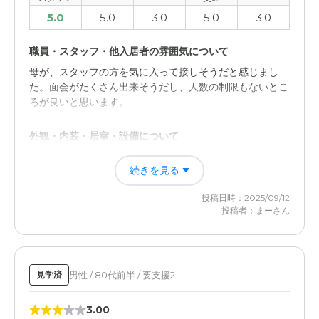
5.0
5.0
3.0
5.0
3.0
職員・スタッフ・他入居者の雰囲気について
母が、スタッフの方を気に入って接しそうだと感じまし
た。面会がたくさん出来そうだし、人数の制限もないとこ
ろが良いと思います。
外観・内装・居室・設備について
初めての施設見学でしたが、施設内は明るく清潔感があ
続きを見る
り、スタッフの対応も丁寧で好印象でした。居室には全室
窓がありクローゼットと洗面や広いトイレが完備されてい
投稿日時：2025/09/12
てとても良かったです。
投稿者：まーさん
料金費用について
毎月の支払いが無理をすることになりそう。他は気になる
ところありません。面会もたくさん出来そうだと感じまし
男性 / 80代前半 / 要支援2
見学済
た。気になるのはおでかけ出来そうもないところです。
3.00