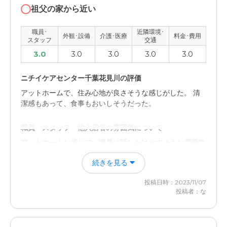
祖父の家から近い
職員･
近隣環境･
外観･設備
介護･医療
料金･費用
スタッフ
交通
3.0
3.0
3.0
3.0
3.0
ニチイケアセンター千葉花見川の評価
アットホームで、住み心地が良さそうな感じがした。 清
潔感もあって、食事もおいしそうだった。
職員・スタッフ・他入居者の雰囲気について
アットホームな感じで、職員に話しかけやすそうな雰囲気
だった。 他入居者同士も仲良さそうだった。
続きを見る
外観・内装・居室・設備について
投稿日時：2023/11/07
シンプルで、落ち着きがある色合いの外観や内装。 清潔
投稿者：な
感があって、居室もきれいだった。