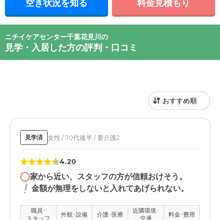
空き状況を知る
料金見積もり
ニチイケアセンター千葉花見川の
見学・入居した方の評判・口コミ
女性 / 70代後半 / 要介護2
見学済
4.20
家から近い、スタッフの方が信頼おけそう。
金額が無理をしないと入れてあげられない。
職員･
近隣環境･
外観･設備
介護･医療
料金･費用
スタッフ
交通