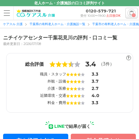
老人ホーム・介護施設の口コミ評判サイト
0120-579-721
掲載施設5万件超
0
受付 10:00〜19:00
土日祝OK
ケアスル 介護
千葉県の有料老人ホーム・介護施設一覧
千葉市の有料老人ホーム・介護施
ニチイケアセンター千葉花見川の評判・口コミ一覧
最終更新日：2026/07/08
?
1
1
3.4
総合評価
（
3
件）
3.3
職員・スタッフ
3.7
外観・設備
2.7
介護・医療
4.0
近隣環境・交通
3.3
料金・費用
LINE
で結果が届く