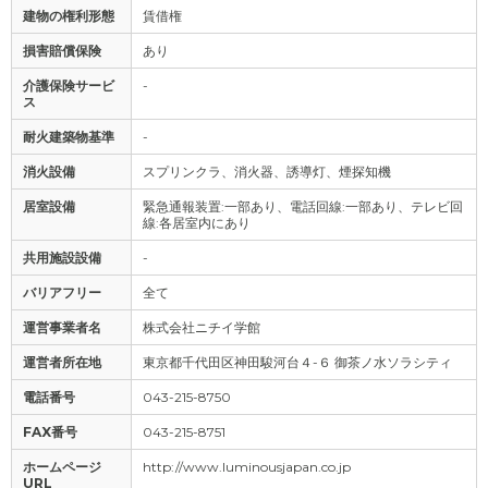
建物の権利形態
賃借権
損害賠償保険
あり
介護保険サービ
-
ス
耐火建築物基準
-
消火設備
スプリンクラ、消火器、誘導灯、煙探知機
居室設備
緊急通報装置:一部あり、電話回線:一部あり、テレビ回
線:各居室内にあり
共用施設設備
-
バリアフリー
全て
運営事業者名
株式会社ニチイ学館
運営者所在地
東京都千代田区神田駿河台４-６ 御茶ノ水ソラシティ
電話番号
043-215-8750
FAX番号
043-215-8751
ホームページ
http://www.luminousjapan.co.jp
URL