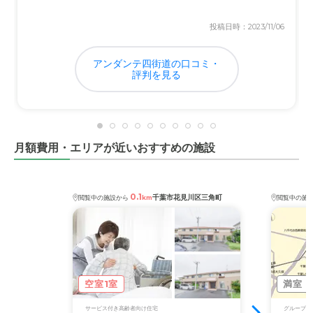
近隣環境や交通アクセスについて
投稿日時：2023/11/06
私の自宅から近いので、もしもの時や急病の時は便利で
す。また近くには買い物もバス停もあるので良いと思いま
アンダンテ四街道の口コミ・
す。
評判を見る
料金費用について
月々の支払いだけのシステムなので今のところ満足してい
ますが、本人の貯金や家を売ったお金があるので助かりま
月額費用・エリアが近いおすすめの施設
す。
0.1
千葉市花見川区三角町
閲覧中の施設から
km
閲覧中の施
空室1室
満室
サービス付き高齢者向け住宅
グループホ