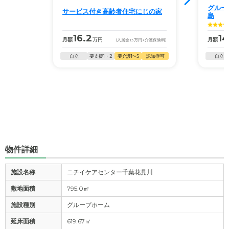
グルー
サービス付き高齢者住宅にじの家
島
16.2
14
月額
万円
月額
(入居金
13
万円
+介護保険料)
自立
要支援1・2
要介護1〜5
認知症可
自立
物件詳細
施設名称
ニチイケアセンター千葉花見川
敷地面積
795.0㎡
施設種別
グループホーム
延床面積
619.67㎡