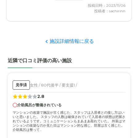
くれるので、本人が欲しいものや雑貨やお菓子は月に一度
投稿日時：2023/11/06
程度届けたり通販で送っている。
投稿者：sachirinn
ニチイケアセンター千葉花見川の評価
私の自宅から近いので、もしもの時は便利だが、コロナに
なってからは面会も中々できないし部屋にも入れない。
施設詳細情報に戻る
職員・スタッフ・他入居者の雰囲気について
近隣で口コミ評価の高い施設
コロナで家族が部屋にも入れないので、洗濯や掃除が本人
には不満なようなのでもう少し気にかけてほしい。
外観・内装・居室・設備について
女性 / 80代後半 / 要支援1 /
見学済
介護施設も人員が足りていないので、掃除や洗濯もあまり
2.8
満足していないし、本人も年なので果物の皮むき位はして
ほしいです。
介助風呂が整備されている
マンションの改築で施設が古く感じた、スタッフは入居者との接し方はい
いと思いました。 スタッフの人数は確保されていて入居者の状態は把握さ
介護医療サービスについて
れているようです。コミュニケーションもまあまあ取れていた。 外装はマ
ンションの改築なのか見た目はマンション的な感じ、部屋は古く感じた。
入居者がコロナにかかっていないのに介護施設の社員がか
介助風呂は整って...
かり、入居者が犠牲になっている。