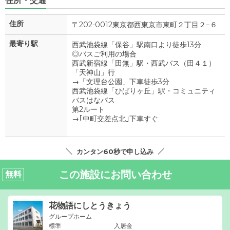
住所・交通
住所
〒202-0012東京都
西東京市
東町２丁目２−６
最寄り駅
西武池袋線「保谷」駅南口より徒歩13分
◎バスご利用の場合
西武新宿線「田無」駅・西武バス（田４１）
「天神山」行
→「文理台公園」下車徒歩3分
西武池袋線「ひばりヶ丘」駅・コミュニティ
バスはなバス
第2ルート
→｢中町交差点北｣下車すぐ
カンタン60秒で申し込み
この施設にお問い合わせ
無料
花物語にしとうきょう
グループホーム
標準
入居金