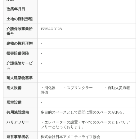
改築年月日
-
土地の権利形態
-
介護保険事業所
1395400128
番号
建物の権利形態
-
損害賠償保険
-
介護保険サービ
-
ス
耐火建築物基準
消火設備
・消化器 ・スプリンクラー ・自動火災通報
設備
居室設備
‐
共用施設設備
多目的スペースとして居間に畳のスペースがある。
バリアフリー
・エレベーターの設置・すべてのスペースともバリア
フリーとなっております。
運営事業者名
株式会社日本アメニティライフ協会