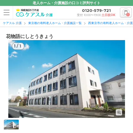
老人ホーム・介護施設の口コミ評判サイト
0120-579-721
掲載施設5万件超
0
受付 10:00〜19:00
土日祝OK
ケアスル 介護
東京都の有料老人ホーム・介護施設一覧
西東京市の有料老人ホーム・介護
花物語にしとうきょう
1
/
1
1
/
1