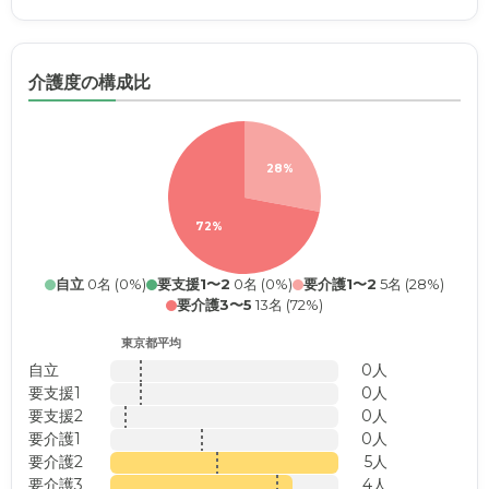
介護度の構成比
28%
72%
自立
0名 (0%)
要支援1〜2
0名 (0%)
要介護1〜2
5名 (28%)
要介護3〜5
13名 (72%)
東京都平均
自立
0人
要支援1
0人
要支援2
0人
要介護1
0人
要介護2
5人
要介護3
4人