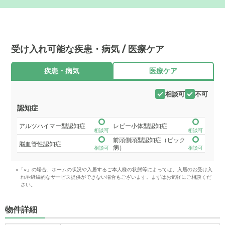
受け入れ可能な疾患・病気 / 医療ケア
疾患・病気
医療ケア
相談可
不可
認知症
アルツハイマー型認知症
レビー小体型認知症
相談可
相談可
前頭側頭型認知症（ピック
脳血管性認知症
病）
相談可
相談可
※「○」の場合、ホームの状況や入居するご本人様の状態等によっては、入居のお受け入
れや継続的なサービス提供ができない場合もございます。まずはお気軽にご相談くだ
さい。
物件詳細