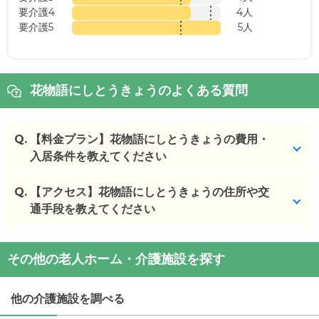
要介護4
4人
要介護5
5人
花物語にしとうきょうのよくある質問
Q.
【料金プラン】花物語にしとうきょうの費用・
入居条件を教えてください
Q.
花物語にしとうきょう
【アクセス】花物語にしとうきょうの住所や交
の入居金・月額料金は次のと
おりです。
通手段を教えてください
・初期費用が
21
万円
・月額費用が
14.7
万円
花物語にしとうきょう
の
交通アクセス
その他の老人ホーム・介護施設を探す
・
住所：
東京都
西東京市
東町２丁目２−６
花物語にしとうきょう
の対応可能な入居条件は次の
・
最寄り駅：
保谷駅
0.8km
ひばりヶ丘駅
1.4km
とおりです。
他の介護施設を調べる
・要介護度：要支援2、要介護1、要介護2、要介護
花物語にしとうきょう
の
交通アクセス