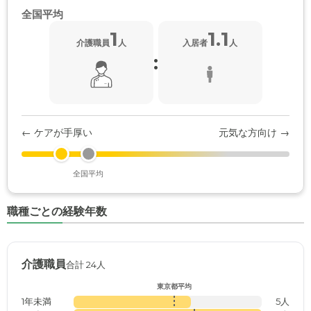
全国平均
1
1.1
介護職員
人
入居者
人
:
← ケアが手厚い
元気な方向け →
全国平均
職種ごとの経験年数
介護職員
合計 24人
東京都平均
1年未満
5人