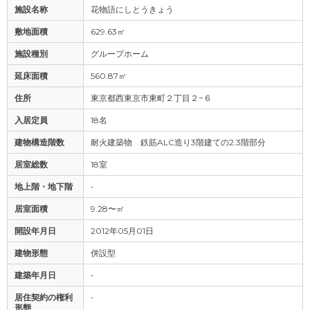
施設名称
花物語にしとうきょう
敷地面積
629.63㎡
施設種別
グループホーム
延床面積
560.87㎡
住所
東京都西東京市東町２丁目２−６
入居定員
18名
建物構造階数
耐火建築物 鉄筋ALC造り3階建ての2.3階部分
居室総数
18室
地上階・地下階
-
居室面積
9.28〜㎡
開設年月日
2012年05月01日
建物形態
併設型
建築年月日
-
居住契約の権利
-
形態