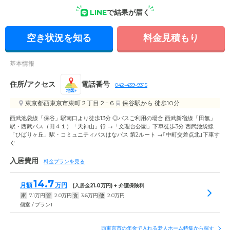
LINE
で結果が届く
外観の写真
空き状況を知る
料金見積もり
基本情報
住所/アクセス
電話番号
042-439-9315
地図
東京都西東京市東町２丁目２−６
保谷駅
から 徒歩10分
西武池袋線「保谷」駅南口より徒歩13分 ◎バスご利用の場合 西武新宿線「田無」
駅・西武バス（田４１）「天神山」行 →「文理台公園」下車徒歩3分 西武池袋線
「ひばりヶ丘」駅・コミュニティバスはなバス 第2ルート →｢中町交差点北｣下車す
ぐ
入居費用
料金プランを見る
14.7
月額
万円
(入居金
21.0
万円) + 介護保険料
家
7.1
万円
管
2.0
万円
食
3.6
万円
他
2.0
万円
個室 / プラン1
西東京市の年金で入れる老人ホーム特集から探す