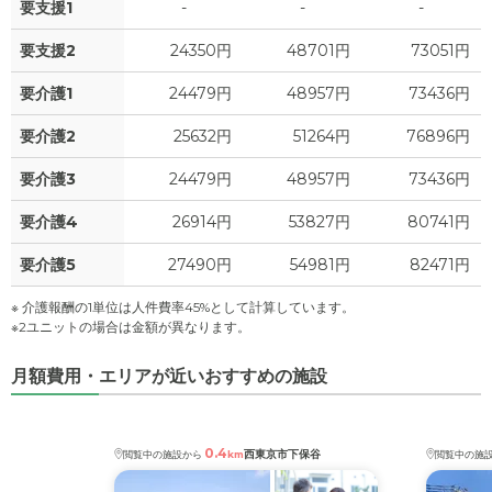
要支援1
-
-
-
要支援2
24350円
48701円
73051円
要介護1
24479円
48957円
73436円
要介護2
25632円
51264円
76896円
要介護3
24479円
48957円
73436円
要介護4
26914円
53827円
80741円
要介護5
27490円
54981円
82471円
※ 介護報酬の1単位は人件費率45%として計算しています。
※2ユニットの場合は金額が異なります。
月額費用・エリアが近いおすすめの施設
0.4
西東京市下保谷
閲覧中の施設から
km
閲覧中の施