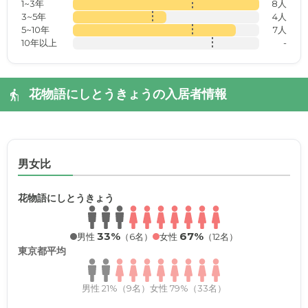
1~3年
8人
3~5年
4人
5~10年
7人
10年以上
-
花物語にしとうきょうの入居者情報
男女比
花物語にしとうきょう
33%
67%
男性
（6名）
女性
（12名）
東京都平均
男性 21%（9名）
女性 79%（33名）