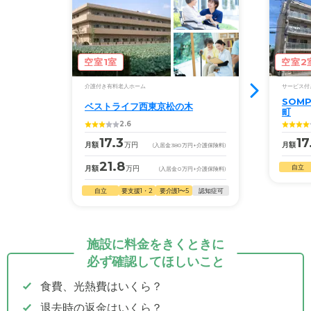
空室1室
空室2
介護付き有料老人ホーム
サービス付
SOM
ベストライフ西東京松の木
町
2.6
17.3
17
月額
万円
月額
(入居金
380
万円
+介護保険料)
21.8
自立
月額
万円
(入居金
0
万円
+介護保険料)
自立
要支援1・2
要介護1〜5
認知症可
施設に料金をきくときに
必ず確認してほしいこと
食費、光熱費はいくら？
退去時の返金はいくら？