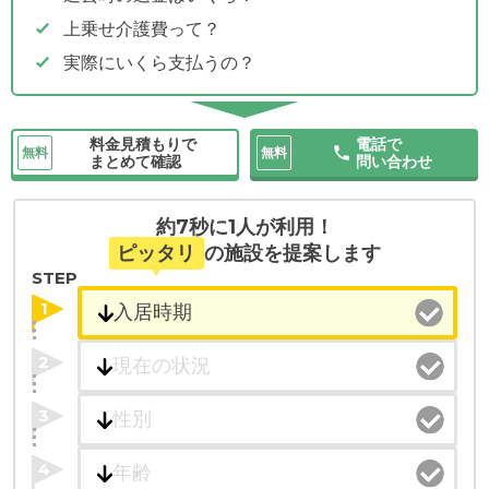
上乗せ介護費って？
実際にいくら支払うの？
料金見積もりで
電話で
無料
無料
まとめて確認
問い合わせ
約7秒に1人が利用！
ピッタリ
の施設を提案します
STEP
1
2
3
4