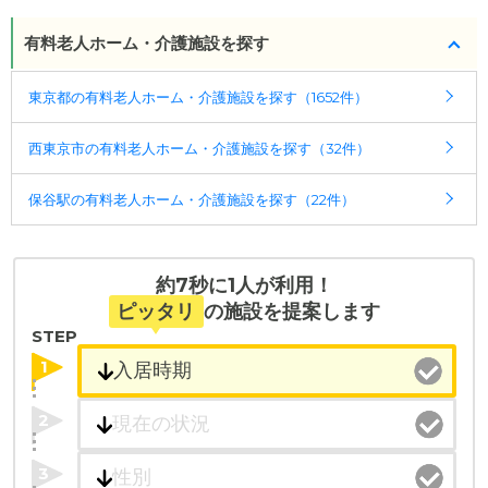
3、要介護4、要介護5
・西武池袋線「保谷」駅南口より徒歩13分 ◎バスご
・認知症：受け入れ可
利用の場合 西武新宿線「田無」駅・西武バス（田４
有料老人ホーム・介護施設を探す
１）「天神山」行 →「文理台公園」下車徒歩3分 西
ケアスル 介護では詳細な
料金プラン
をご確認頂けま
武池袋線「ひばりヶ丘」駅・コミュニティバスはな
東京都の有料老人ホーム・介護施設を探す（1652件）
す。詳しくは
こちら
。
バス 第2ルート →｢中町交差点北｣下車すぐ
西東京市の有料老人ホーム・介護施設を探す（32件）
◎ケアスル 介護の3つの特徴
・経験豊富な入居相談員が完全無料で施設探しをサ
保谷駅の有料老人ホーム・介護施設を探す（22件）
ポート
入居相談：
0120-579-721
（無料）
受付時間：10：00～19：00
約7秒に1人が利用！
・全国10000件の介護施設情報を掲載
ピッタリ
の施設を提案します
幅広い選択肢の中から、条件にあった施設を選ぶ
STEP
ことができます。
1
・こだわりの条件や医療体制から施設を探せる
2
たとえば「カラオケ」「麻雀」が楽しめる施設、
「夫婦入居可」の施設、「看取り可」の施設など、
3
医療・看護体制から施設を探すこともできます。