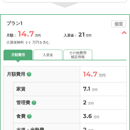
プラン1
個室
14.7
21
月額：
入居金：
万円
万円
介護保険料
（-）
万円を含む
その他費用
月額費用
入居金
補足情報
14.7
月額費用
?
万円
7.1
家賃
万円
2
管理費
?
万円
3.6
食費
?
万円
2
水道・光熱費