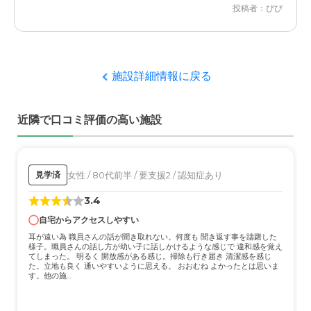
投稿者：ぴぴ
料金に関しては、入居時に説明され、納得した上で入居し
住宅型有料老人ホーム 虹Aの評価
ているため、特に問題はない。
スタッフの方が新設。他の施設の事は分からないが、料理
もおいしいと本人が言っている。
施設詳細情報に戻る
職員・スタッフ・他入居者の雰囲気について
とても優しく親身に相談に乗ってくれる。痴呆が進み、ご
近隣で口コミ評価の高い施設
迷惑おかけすることもあるが、嫌な顔一つしない。
外観・内装・居室・設備について
清潔感にあふれ、掃除も行き届いていると思う。本人によ
女性 / 80代前半 / 要支援2 / 認知症あり
見学済
ると、お風呂なども気持ちいいそうです。
3.4
自宅からアクセスしやすい
介護医療サービスについて
耳が遠い為 職員さんの話が聞き取れない。何度も 聞き返す事を躊躇した
腰痛と便秘で長年悩んでいたが、必要な時はすぐに医療施
様子。職員さんの話し方が幼い子に話しかけるような感じで 違和感を覚え
設と連携を取ってくれる。細かな連絡も助かる。
てしまった。 明るく 開放感がある感じ。掃除も行き届き 清潔感を感じ
た。立地も良く 通いやすいように思える。 おおむね よかったとは思いま
す。他の施...
近隣環境や交通アクセスについて
田舎なので、車は必須だと思うが、特に問題は無い。交通