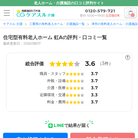
老人ホーム・介護施設の口コミ評判サイト
0120-579-721
掲載施設5万件超
0
受付 10:00〜19:00
土日祝OK
ケアスル 介護
三重県の有料老人ホーム・介護施設一覧
津市の有料老人ホーム・介護施設
住宅型有料老人ホーム 虹Aの評判・口コミ一覧
最終更新日：2026/08/07
?
1
1
3.6
総合評価
（
3
件）
3.7
職員・スタッフ
3.7
外観・設備
3.7
介護・医療
3.3
近隣環境・交通
3.7
料金・費用
LINE
で結果が届く