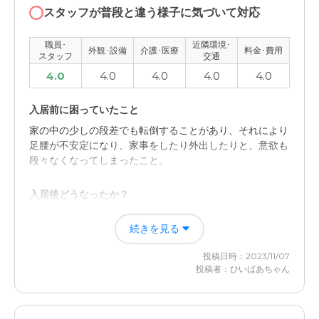
スタッフが普段と違う様子に気づいて対応
職員･
近隣環境･
外観･設備
介護･医療
料金･費用
スタッフ
交通
4.0
4.0
4.0
4.0
4.0
入居前に困っていたこと
家の中の少しの段差でも転倒することがあり、それにより
足腰が不安定になり、家事をしたり外出したりと、意欲も
段々なくなってしまったこと。
入居後どうなったか？
環境が変わったことにより、気が紛れる部分はあったが、
続きを見る
今は車イスで移動することになったため。自分の足では歩
くことはなくなってしまった。
投稿日時：2023/11/07
投稿者：ひいばあちゃん
住宅型有料老人ホーム 虹Aの評価
介護士の方や、看護師さんなど施設のスタッフさんの雰囲
気が良くて、とても上手く対応していただいてる様子。