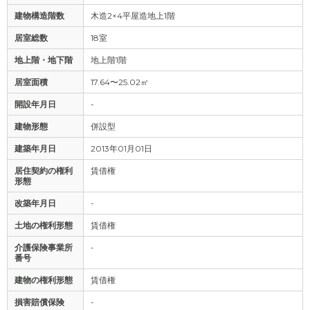
建物構造階数
木造2×4平屋造地上1階
居室総数
18室
地上階・地下階
地上階1階
居室面積
17.64〜25.02㎡
開設年月日
-
建物形態
併設型
建築年月日
2013年01月01日
居住契約の権利
賃借権
形態
改築年月日
-
土地の権利形態
賃借権
介護保険事業所
-
番号
建物の権利形態
賃借権
損害賠償保険
-