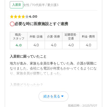
女性 / 70代前半 / 要介護3
入居済
職員・スタッフ・他入居者の雰囲気について
4.00
他の入居者のことに関してはわからない。スタッフさんは
とても優しく対応していただいてる。
必要な時に医療施設とすぐ連携
外観・内装・居室・設備について
職員･
近隣環境･
外観･設備
介護･医療
料金･費用
スタッフ
交通
キレイに清潔にされている様子で、特に問題なく過ごせる
4.0
4.0
4.0
4.0
4.0
と思う。がいかんももんだいなし。
入居前に困っていたこと
介護医療サービスについて
地方が進み、家族も全員仕事をしていた為、介護が困難に
認知症が進み、機嫌が悪いときもあるようだが、普段と少
なりました。会社にも電話が何度もかかってくるようにな
しでも様子が違うと色々と対応していただいてる。
り、家族全員が疲弊してしまった。
近隣環境や交通アクセスについて
入居後どうなったか？
親戚など他の家族の家からも比較的近く、特に交通アクセ
一緒に住んでいる時はイライラが募り、痴呆が進み仕方が
スとうは問題なく過ごせている。
続きを見る
ない事なのに、怒鳴り散らしてばかりだった。離れて暮ら
して、冷静になれた。
料金費用について
投稿日時：2023/11/07