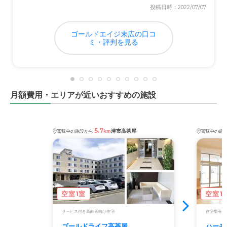
投稿日時：2022/07/07
機関はあまり整っていないと思う。
ゴールドエイジ末広の口コ
料金費用について
ミ・評判を見る
安くもなく高くもないが、妥当な金額だと思う。他の施設
と比較すると、もっと高い所も聞くので。
月額費用・エリアが近いおすすめの施設
5.7
津市高茶屋
閲覧中の施設から
km
閲覧中の施
空室1室
空室1
サービス付き高齢者向け住宅
住宅型有料
ゴールドライフ高茶屋
ハーモ