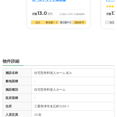
13.0
13
月額
万円
月額
(入居金
21
万円
+介護保険料)
自立
要支援1・2
要介護1〜5
認知症可
自立
物件詳細
施設名称
住宅型有料老人ホーム 虹A
敷地面積
-
施設種別
住宅型有料老人ホーム
延床面積
-
住所
三重県津市末広町1039-1
入居定員
20名