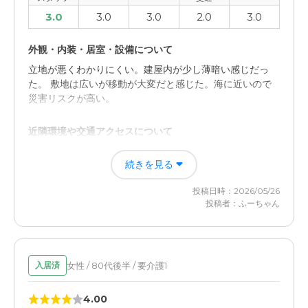
3.0
3.0
3.0
2.0
3.0
外観・内装・居室・設備について
立地が悪くわかりにくい。建屋内が少し薄暗い感じだっ
た。 敷地は広いが移動が大変だと感じた。海に近いので
災害リスクが高い。
近隣環境や交通アクセスについて
敷地は広さを感じました 平屋が多く利用者の負担は少な
続きを見る
いと感じた 大きな公園があり気分転換はできそうであっ
た 海に近いこともあり気持ち良い環境だった
投稿日時：2026/05/26
投稿者：ふーちゃん
女性 / 80代後半 / 要介護1
入居済
4.00