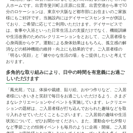
人ホームです。出雲市斐川町上庄原に位置。出雲空港から車で10
分のロケーションは、東京や大阪など都市部にお住まいのご家族
様にもご好評です。当施設内にはデイサービスセンターが併設し
ており、ご希望に応じてご利用いただけます。デイサービスで
は、食事や入浴といった日常生活上の支援だけでなく、機能訓練
や生活改善のためのレクリエーションをとおして、ご入居者様を
心身両面からケア。運動による身体効果はもちろん、孤立感の解
消などの精神機能の維持・向上にも効果的です。ご入居者様の
「明るい笑顔」と「健やかな生活の場」をご提供したいと考えて
おります。
多角的な取り組みにより、日中の時間を有意義にお過ご
しいただけます
「鳳光苑」では、体操や裁縫、貼り絵、おやつ作りなど、ご入居
者様にいきいきと笑顔で毎日をお過ごしいただけるよう、さまざ
まなレクリエーションやイベントを実施しています。レクリエー
ションの題材は、ご入居者様が打ち込んでおられた趣味などを取
り入れさせていただくこともございます。ご入居前の趣味や生活
状況について、ぜひお聞かせください。また、運動会や七夕祭り
など季節ごとの恒例イベントも毎月のように企画・開催。ご入居