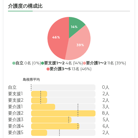
介護度の構成比
14%
46%
39%
自立
0名 (0%)
要支援1〜2
4名 (14%)
要介護1〜2
11名 (39%)
要介護3〜5
13名 (46%)
島根県平均
自立
0人
要支援1
2人
要支援2
2人
要介護1
3人
要介護2
8人
要介護3
5人
要介護4
6人
要介護5
2人