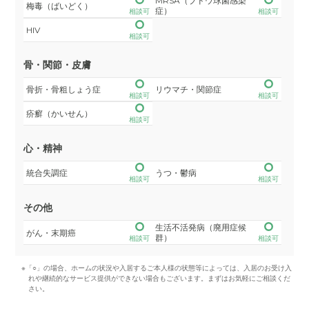
MRSA（ブドウ球菌感染
梅毒（ばいどく）
症）
相談可
相談可
HIV
相談可
骨・関節・皮膚
骨折・骨粗しょう症
リウマチ・関節症
相談可
相談可
疥癬（かいせん）
相談可
心・精神
統合失調症
うつ・鬱病
相談可
相談可
その他
生活不活発病（廃用症候
がん・末期癌
群）
相談可
相談可
※「○」の場合、ホームの状況や入居するご本人様の状態等によっては、入居のお受け入
れや継続的なサービス提供ができない場合もございます。まずはお気軽にご相談くだ
さい。