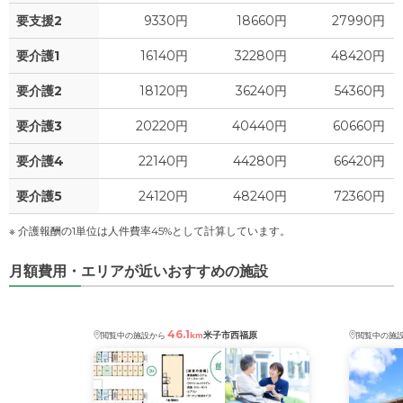
要支援2
9330円
18660円
27990円
要介護1
16140円
32280円
48420円
要介護2
18120円
36240円
54360円
要介護3
20220円
40440円
60660円
要介護4
22140円
44280円
66420円
要介護5
24120円
48240円
72360円
※ 介護報酬の1単位は人件費率45%として計算しています。
月額費用・エリアが近いおすすめの施設
46.1
米子市西福原
閲覧中の施設から
km
閲覧中の施