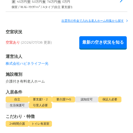
家
4.5
万円
管
5.0
万円
食
7.6
万円
他
0
万円
2
個室 / 18.16~19.97m
/ Aタイプ(自立 要支援1)
出雲市の年金で入れる老人ホーム特集から探す
空室状況
最新の空き状況を知る
空室あり
(2026/07/08 更新)
運営法人
株式会社ハピネライフ一光
施設種別
介護付き有料老人ホーム
入居条件
自立
要支援1・2
要介護1〜5
認知症可
保証人必要
生活保護可
引受人必要
こだわり・特徴
24時間介護
トイレ有居室