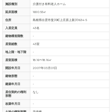
施設種別
介護付き有料老人ホーム
延床面積
1690.55㎡
住所
島根県出雲市斐川町上庄原上新川1634-5
入居定員
43名
建物構造階数
-
居室総数
43室
地上階・地下階
-
居室面積
18.16〜18.16㎡
開設年月日
2007年03月01日
建物形態
-
建築年月日
-
居住契約の権利
なし
形態
改築年月日
-
土地の権利形態
賃借権