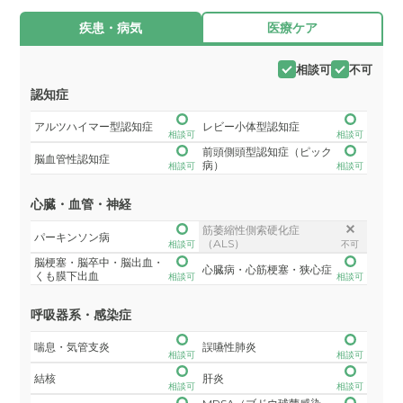
疾患・病気
医療ケア
相談可
不可
認知症
アルツハイマー型認知症
レビー小体型認知症
相談可
相談可
前頭側頭型認知症（ピック
脳血管性認知症
病）
相談可
相談可
心臓・血管・神経
筋萎縮性側索硬化症
パーキンソン病
（ALS）
相談可
不可
脳梗塞・脳卒中・脳出血・
心臓病・心筋梗塞・狭心症
くも膜下出血
相談可
相談可
呼吸器系・感染症
喘息・気管支炎
誤嚥性肺炎
相談可
相談可
結核
肝炎
相談可
相談可