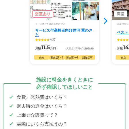
空室あり
満室
サービス付き高齢者向け住宅
介護付き有
サービス付高齢者向け住宅 翠のさ
ベスト
と
4.17
11.5
14
月額
万円
月額
(入居金
0
万円
+介護保険料)
自立
要支援1・2
要介護1〜5
認知症可
自立
施設に料金をきくときに
必ず確認してほしいこと
食費、光熱費はいくら？
退去時の返金はいくら？
上乗せ介護費って？
実際にいくら支払うの？