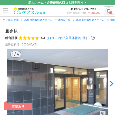
老人ホーム・介護施設の口コミ評判サイト
0120-579-721
掲載施設5万件超
0
受付 10:00〜19:00
土日祝OK
ケアスル 介護
島根県の有料老人ホーム・介護施設一覧
出雲市の有料老人ホーム・介護施
鳳光苑
総合評価
4.1
（
口コミ
2
件
/
入居体験談
1
件
）
?
最終更新日：2026/07/08
1
/
4
1
/
4
空室あり