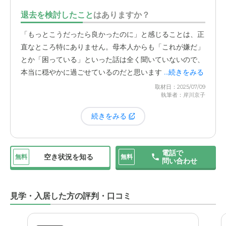
るのは、離れて暮らす我々にとって何よりの安心材料で
退去を検討したこと
はありますか？
す。母には定期的に飲む薬があるのですが、提携している
医療機関の先生が往診に来てくださり、その服薬管理もす
「もっとこうだったら良かったのに」と感じることは、正
べて施設側で行ってくれています。家族が付き添う必要も
直なところ特にありません。母本人からも「これが嫌だ」
なく、医療に関するすべてを
施設内で完結
してくださるの
とか「困っている」といった話は全く聞いていないので、
は、本当にありがたいです。自宅から施設まで少し距離が
本当に穏やかに過ごせているのだと思います。
...続きをみる
ありますが、この医療連携のおかげで、安心して母の健康
取材日：2025/07/09
を任せることができています。最近では面会の制限もなく
執筆者：岸川京子
なり、「ご自由にどうぞ」という形でいつでも会いに行け
続きをみる
るので助かっています。また、これまでに何度か、自宅に
一時的に帰ってくる
「外泊」
もさせてもらいました。こち
らの都合に合わせて「この日に一度、家に連れて帰りたい
電話で
のですが」と相談すると、とても柔軟に対応してください
空き状況を知る
無料
無料
問い合わせ
ます。ガチガチの規則で縛るのではなく、入居者本人や家
族の気持ちに寄り添ってくれる姿勢が嬉しいですね。そう
いった柔軟さも、母がストレスなく穏やかに過ごせている
見学・入居した方の評判・口コミ
理由の一つだと思います。