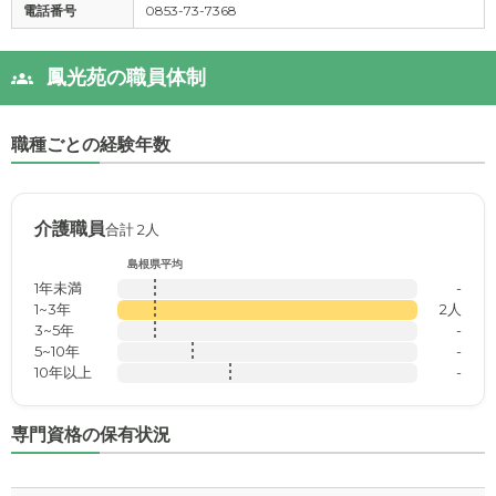
電話番号
0853-73-7368
鳳光苑の職員体制
職種ごとの経験年数
介護職員
合計 2人
島根県平均
1年未満
-
1~3年
2人
3~5年
-
5~10年
-
10年以上
-
専門資格の保有状況