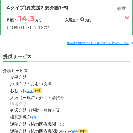
Aタイプ(要支援2 要介護1~5)
個室
14.3
0
月額：
入居金：
万円
万円
介護保険料
（-）
万円を含む
その他費用
月額費用
入居金
補足情報
出雲市の年金で入れる老人ホーム特集から探す
提供サービス
14.3
月額費用
?
万円
介護サービス
4.5
家賃
万円
食事介助
排泄介助・おむつ交換
5
管理費
?
おむつ代
万円
有料
備考
入浴（一般浴）介助・清拭
?
4.8
食費
?
特浴介助
万円
身辺介助（移動・着替え等）
0
水道・光熱費
機能訓練
備考
?
万円
通院介助（協力医療機関）
?
0
上乗せ介護費
?
通院介助（協力医療機関以外）
有料
備考
万円
?