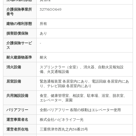
介護保険事業所
3271600649
番号
建物の権利形態
所有
損害賠償保険
あり
介護保険サービ
-
ス
耐火建築物基準
耐火
消火設備
スプリンクラー（全室）、消火器、自動火災報知設
備、火災通報設備
居室設備
緊急通報装置:各居室内にあり、電話回線:各居室内にあ
り、テレビ回線:各居室内にあり
共用施設設備
食堂、健康管理室、相談室、駐車場、浴室、脱衣室、
エレベーター、菜園
バリアフリー
全館バリアフリー 各階の移動はエレベーター使用
運営事業者名
株式会社ハピネライフ一光
運営者所在地
三重県津市西丸之内36番25号