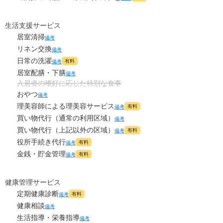
0
その他
万円
生活支援サービス
居室清掃
備考
-
介護保険料
万円
リネン交換
備考
日常の洗濯
有料
備考
居室配膳・下膳
備考
入居者の嗜好に応じた特別な食事
おやつ
備考
理美容師による理美容サービス
有料
備考
買い物代行（通常の利用区域）
備考
買い物代行（上記以外の区域）
有料
備考
役所手続き代行
有料
備考
金銭・貯金管理
有料
備考
健康管理サービス
定期健康診断
有料
備考
健康相談
備考
生活指導・栄養指導
備考