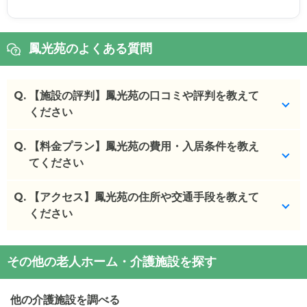
鳳光苑のよくある質問
Q.
【施設の評判】鳳光苑の口コミや評判を教えて
ください
Q.
鳳光苑を見学した方の口コミを確認できます。
【料金プラン】鳳光苑の費用・入居条件を教え
てください
鳳光苑
の
口コミ
・
ただ、お風呂が週に2回なのは、ちょっと残念かも
Q.
鳳光苑
【アクセス】鳳光苑の住所や交通手段を教えて
の入居金・月額料金は次のとおりです。
しれません。 ...
・初期費用が
ください
0
万円
・
やっぱり、本人が実際に住むところを事前に見て
・月額費用が
14.3
〜
17.1
万円
おけるのは大きか...
鳳光苑
の
交通アクセス
鳳光苑
の対応可能な入居条件は次のとおりです。
その他の老人ホーム・介護施設を探す
・
住所：
島根県
出雲市
斐川町上庄原上新川1634-5
施設の雰囲気
・要介護度：自立、要支援1、要支援2、要介護1、要
・
最寄り駅：
荘原駅
2.4km
直江駅
3.2km
旅伏駅
鳳光苑
のページでは、4枚の施設写真を見ることがで
介護2、要介護3、要介護4、要介護5
4.7km
美談駅
4.7km
他の介護施設を調べる
きます。