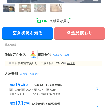
受付・エントランスの写真
LINE
で結果が届く
空き状況を知る
料金見積もり
基本情報
住所/アクセス
電話番号
0853-73-7368
地図
島根県出雲市斐川町上庄原上新川1634-5
荘原駅
入居費用
料金プランを見る
14.3
月額
万円
(入居金
0
円) + 介護保険料
家
4.5
万円
管
5.0
万円
食
4.8
万円
他
0
万円
2
個室 / 18.16~19.97m
/ Aタイプ(要支援2 要介護1~5)
17.1
月額
万円
(入居金
0
円) + 介護保険料