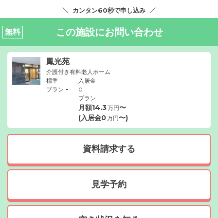
カンタン60秒で申し込み
この施設にお問い合わせ
無料
鳳光苑
介護付き有料老人ホーム
標準
入居金
-
プラン
0
プラン
月額
14.3
〜
万円
(入居金
0
〜)
万円
資料請求する
見学予約