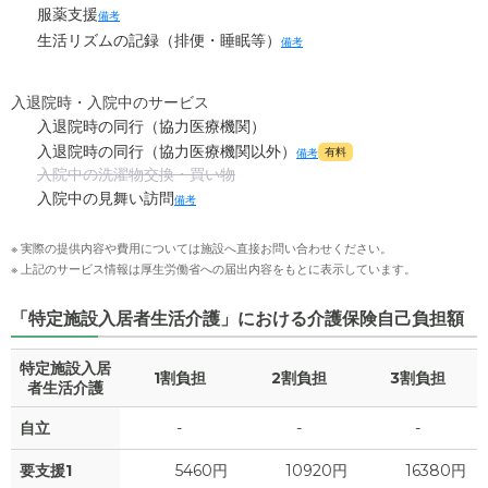
服薬支援
備考
生活リズムの記録（排便・睡眠等）
備考
入退院時・入院中のサービス
入退院時の同行（協力医療機関）
入退院時の同行（協力医療機関以外）
有料
備考
入院中の洗濯物交換・買い物
入院中の見舞い訪問
備考
※ 実際の提供内容や費用については施設へ直接お問い合わせください。
※ 上記のサービス情報は厚生労働省への届出内容をもとに表示しています。
「特定施設入居者生活介護」における介護保険自己負担額
特定施設入居
1割負担
2割負担
3割負担
者生活介護
自立
-
-
-
要支援1
5460円
10920円
16380円