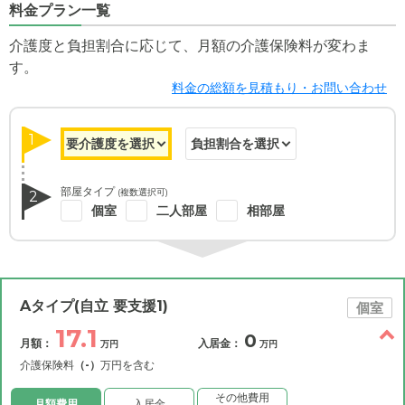
料金プラン一覧
介護度と負担割合に応じて、月額の介護保険料が変わま
す。
料金の総額を見積もり・お問い合わせ
1
部屋タイプ
(複数選択可)
2
個室
二人部屋
相部屋
Aタイプ(自立 要支援1)
個室
17.1
0
月額：
入居金：
万円
万円
介護保険料
（-）
万円を含む
その他費用
月額費用
入居金