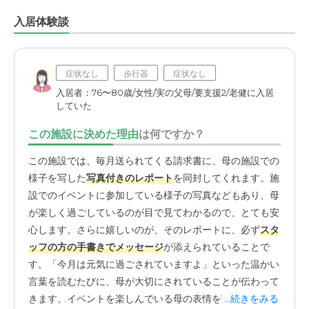
入居体験談
症状なし
歩行器
症状なし
入居者：76〜80歳/女性/実の父母/要支援2/老健に入居
していた
この施設に決めた理由
は何ですか？
この施設では、毎月送られてくる請求書に、母の施設での
様子を写した
写真付きのレポート
を同封してくれます。施
設でのイベントに参加している様子の写真などもあり、母
が楽しく過ごしているのが目で見てわかるので、とても安
心します。さらに嬉しいのが、そのレポートに、必ず
スタ
ッフの方の手書きでメッセージ
が添えられていることで
す。「今月は元気に過ごされていますよ」といった温かい
言葉を読むたびに、母が大切にされていることが伝わって
きます。イベントを楽しんでいる母の表情を写真で見られ
...続きをみる