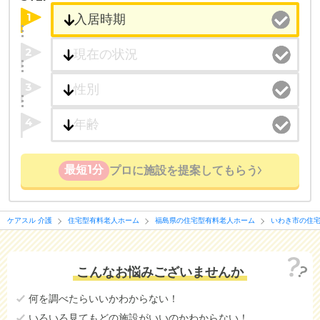
1
2
3
4
最短1分
プロに施設を提案してもらう
ケアスル 介護
住宅型有料老人ホーム
福島県の住宅型有料老人ホーム
いわき市の住
こんなお悩みございませんか
何を調べたらいいかわからない！
いろいろ見てもどの施設がいいのかわからない！