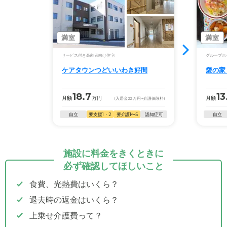
満室
満室
サービス付き高齢者向け住宅
グループホ
ケアタウンつどいいわき好間
愛の家
18.7
13
月額
万円
月額
(入居金
22
万円
+介護保険料)
自立
要支援1・2
要介護1〜5
認知症可
自立
施設に料金をきくときに
必ず確認してほしいこと
食費、光熱費はいくら？
退去時の返金はいくら？
上乗せ介護費って？