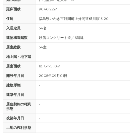
延床面積
9040.22㎡
住所
福島県いわき市好間町上好間道成川原15-20
入居定員
54名
建物構造階数
鉄筋コンクリート造／6階建
居室総数
54室
地上階・地下階
-
居室面積
18.18〜51.0㎡
開設年月日
2005年09月01日
建物形態
-
建築年月日
-
居住契約の権利
-
形態
改築年月日
-
土地の権利形態
-