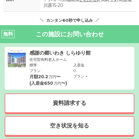
川原15-20
カンタン60秒で申し込み
この施設にお問い合わせ
無料
感謝の郷いわき しらゆり館
住宅型有料老人ホーム
標準
入居金
プラン
0
-
月額
20.2
〜
プラン
万円
(入居金
650
〜)
万円
資料請求する
空き状況を知る