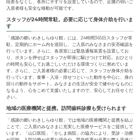
段差をなくし、各所に手すりを設置しているので、足腰の弱いご
入居者様も安全な移動が可能です。
スタッフが24時間常駐。必要に応じて身体介助を行いま
す
「感謝の郷いわきしらゆり館」には、24時間365日スタッフが常
駐。定期的にホーム内を巡回し、ご入居のみなさまの安否確認を
行っています。さらに、各居室には緊急通報装置を設置してお
り、ボタンを押せばスタッフが即座に駆けつけて対応。おひとり
の時間も安心してお過ごしいただける環境づくりに努めていま
す。さらに、ご入居者様の必要に応じて、スタッフが身体介助を
行っています。食事・入浴・排せつといった動作を中心に、身の
回りの動作をサポート。みなさまの生活が安全で健やかなものに
なるよう、心をこめて支援いたしますので、安心してお任せくだ
さい。
地域の医療機関と提携。訪問歯科診療も受けられます
「感謝の郷いわきしらゆり館」では地域の医療機関と提携を結ぶ
ことで、ご入居のみなさまに充実した医療サービスをご提供して
います。「山口医院」「かしま病院」の協力により、受診・治療
が可能。入院治療が必要な場合や、緊急処置が必要な際も迅速に