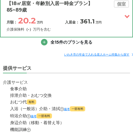
補足情報
【18㎡居室・年齢別入居一時金プラン】
個室
85~89歳
20.2
20.2
月額費用
?
361.1
万円
月額：
入居金：
万円
万円
介護保険料
（-）
万円を含む
0
家賃
万円
その他費用
全15件のプランを見る
月額費用
入居金
補足情報
9.9
管理費
?
万円
いわき市の年金で入れる老人ホーム特集から探す
20.2
5.9
月額費用
食費
?
?
万円
万円
提供サービス
0
水道・光熱費
0
家賃
万円
万円
介護サービス
食事介助
4.4
上乗せ介護費
?
9.9
管理費
?
万円
万円
排泄介助・おむつ交換
おむつ代
有料
0
その他
5.9
食費
?
万円
万円
入浴（一般浴）介助・清拭
一部有料
備考
?
特浴介助
一部有料
備考
?
-
介護保険料
0
水道・光熱費
万円
万円
身辺介助（移動・着替え等）
機能訓練
?
4.4
上乗せ介護費