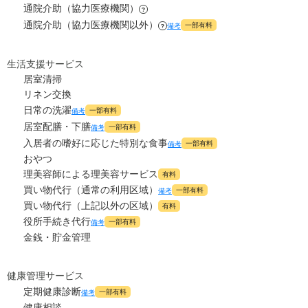
?
万円
通院介助（協力医療機関）
?
通院介助（協力医療機関以外）
一部有料
備考
?
0
その他
万円
-
介護保険料
生活支援サービス
万円
居室清掃
リネン交換
日常の洗濯
一部有料
備考
居室配膳・下膳
一部有料
備考
入居者の嗜好に応じた特別な食事
一部有料
備考
おやつ
理美容師による理美容サービス
有料
買い物代行（通常の利用区域）
一部有料
備考
買い物代行（上記以外の区域）
有料
役所手続き代行
一部有料
備考
金銭・貯金管理
健康管理サービス
定期健康診断
一部有料
備考
健康相談