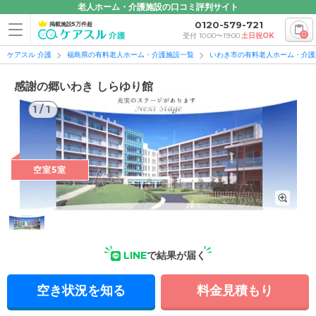
老人ホーム・介護施設の口コミ評判サイト
0120-579-721
掲載施設5万件超
0
受付 10:00〜19:00
土日祝OK
ケアスル 介護
福島県の有料老人ホーム・介護施設一覧
いわき市の有料老人ホーム・介護
感謝の郷いわき しらゆり館
1
/
1
1
/
1
空室5室
LINE
で結果が届く
外観: いわき市好間町の介護付き有料老人ホーム。介護スタッ
フが24時間常駐しており、必要に応じて介助を行っています。
空き状況を知る
料金見積もり