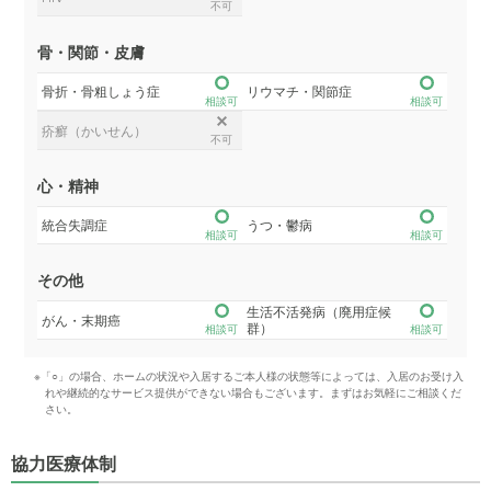
不可
骨・関節・皮膚
骨折・骨粗しょう症
リウマチ・関節症
相談可
相談可
疥癬（かいせん）
不可
心・精神
統合失調症
うつ・鬱病
相談可
相談可
その他
生活不活発病（廃用症候
がん・末期癌
群）
相談可
相談可
※「○」の場合、ホームの状況や入居するご本人様の状態等によっては、入居のお受け入
れや継続的なサービス提供ができない場合もございます。まずはお気軽にご相談くだ
さい。
協力医療体制