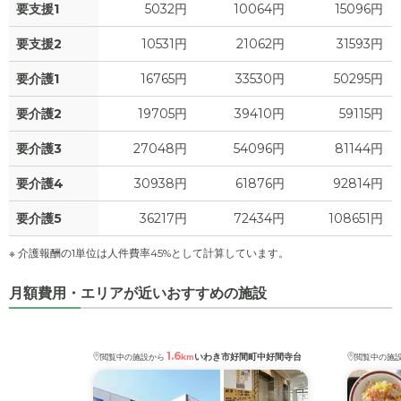
要支援1
5032円
10064円
15096円
要支援2
10531円
21062円
31593円
要介護1
16765円
33530円
50295円
要介護2
19705円
39410円
59115円
要介護3
27048円
54096円
81144円
要介護4
30938円
61876円
92814円
要介護5
36217円
72434円
108651円
※ 介護報酬の1単位は人件費率45%として計算しています。
月額費用・エリアが近いおすすめの施設
1.6
いわき市好間町中好間寺台
閲覧中の施設から
km
閲覧中の施