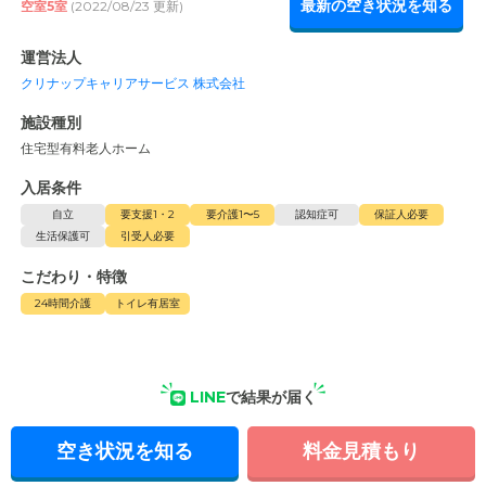
最新の空き状況を知る
空室5室
(2022/08/23 更新)
運営法人
クリナップキャリアサービス 株式会社
施設種別
住宅型有料老人ホーム
入居条件
自立
要支援1・2
要介護1〜5
認知症可
保証人必要
生活保護可
引受人必要
こだわり・特徴
24時間介護
トイレ有居室
LINE
で結果が届く
空き状況を知る
料金見積もり