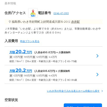
基本情報
住所/アクセス
電話番号
0246-47-0101
地図
福島県いわき市好間町上好間道成川原15-20
赤井駅
ＪＲ常磐線「いわき駅」より車で９分（約６km）または、常磐自動車道いわき中
央インターチェンジより車で２分（約６００m）
入居費用
料金プランを見る
20.2
月額
万円
(入居金
650.0
万円) + 介護保険料
家
0
万円
管
9.9
万円
食
5.9
万円
他
4.4
万円
2
個室 / 18m
/ 【18㎡居室・年齢別入居一時金プラン】65~79歳
20.2
月額
万円
(入居金
505.6
万円) + 介護保険料
家
0
万円
管
9.9
万円
食
5.9
万円
他
4.4
万円
2
個室 / 18m
/ 【18㎡居室・年齢別入居一時金プラン】80~84歳
いわき市の年金で入れる老人ホーム特集から探す
空室状況