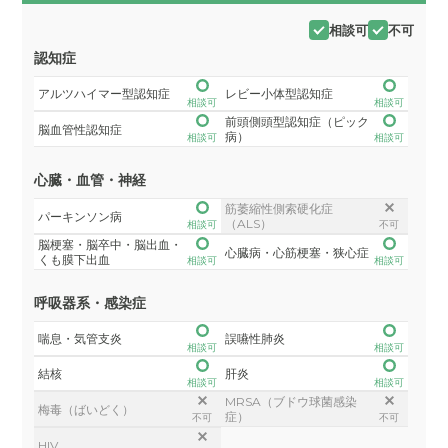
相談可
不可
認知症
アルツハイマー型認知症
レビー小体型認知症
相談可
相談可
前頭側頭型認知症（ピック
脳血管性認知症
病）
相談可
相談可
心臓・血管・神経
筋萎縮性側索硬化症
パーキンソン病
（ALS）
相談可
不可
脳梗塞・脳卒中・脳出血・
心臓病・心筋梗塞・狭心症
くも膜下出血
相談可
相談可
呼吸器系・感染症
喘息・気管支炎
誤嚥性肺炎
相談可
相談可
結核
肝炎
相談可
相談可
MRSA（ブドウ球菌感染
梅毒（ばいどく）
症）
不可
不可
HIV