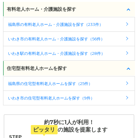
・ＪＲ常磐線「いわき駅」より車で９分（約６km）
有料老人ホーム・介護施設を探す
ケアスル 介護では詳細な
料金プラン
をご確認頂けま
または、常磐自動車道いわき中央インターチェンジ
す。詳しくは
こちら
。
より車で２分（約６００m）
福島県の有料老人ホーム・介護施設を探す（233件）
◎ケアスル 介護の3つの特徴
いわき市の有料老人ホーム・介護施設を探す（56件）
・経験豊富な入居相談員が完全無料で施設探しをサ
ポート
いわき駅の有料老人ホーム・介護施設を探す（28件）
入居相談：
0120-579-721
（無料）
受付時間：10：00～19：00
住宅型有料老人ホームを探す
・全国10000件の介護施設情報を掲載
福島県の住宅型有料老人ホームを探す（25件）
幅広い選択肢の中から、条件にあった施設を選ぶ
ことができます。
いわき市の住宅型有料老人ホームを探す（9件）
・こだわりの条件や医療体制から施設を探せる
たとえば「カラオケ」「麻雀」が楽しめる施設、
「夫婦入居可」の施設、「看取り可」の施設など、
約7秒に1人が利用！
医療・看護体制から施設を探すこともできます。
ピッタリ
の施設を提案します
STEP