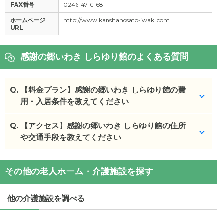
FAX番号
0246-47-0168
ホームページ
http://www.kanshanosato-iwaki.com
URL
感謝の郷いわき しらゆり館のよくある質問
Q.
【料金プラン】感謝の郷いわき しらゆり館の費
用・入居条件を教えてください
Q.
感謝の郷いわき しらゆり館
【アクセス】感謝の郷いわき しらゆり館の住所
の入居金・月額料金は次
のとおりです。
や交通手段を教えてください
・初期費用が
15.3
〜
780
万円
・月額費用が
20.2
〜
28
万円
感謝の郷いわき しらゆり館
の
交通アクセス
その他の老人ホーム・介護施設を探す
・
住所：
福島県
いわき市
好間町上好間道成川原15-20
感謝の郷いわき しらゆり館
の対応可能な入居条件は
・
最寄り駅：
赤井駅
2.6km
内郷駅
3.6km
いわき駅
次のとおりです。
4.6km
他の介護施設を調べる
・要介護度：要支援1、要支援2、要介護1、要介護
2、要介護3、要介護4、要介護5
感謝の郷いわき しらゆり館
の
交通アクセス