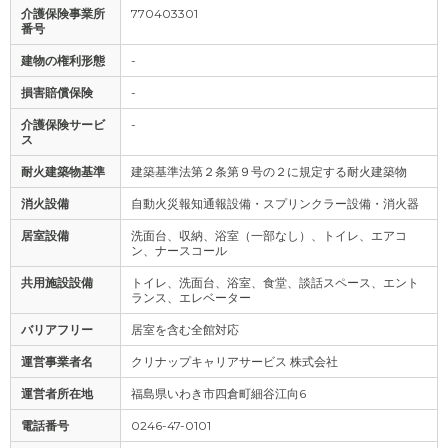
介護保険事業所
770403301
番号
建物の権利形態
-
損害賠償保険
-
介護保険サービ
-
ス
耐火建築物基準
建築基準法第２条第９号の２に規定する耐火建築物
消火設備
自動火災報知通報設備・スプリンクラー設備・消火器
居室設備
洗面台、収納、浴室（一部なし）、トイレ、エアコ
ン、ナースコール
共用施設設備
トイレ、洗面台、浴室、食堂、談話スペース、エント
ランス、エレベーター
バリアフリー
居室を含む全館対応
運営事業者名
クリナップキャリアサービス 株式会社
運営者所在地
福島県いわき市四倉町細谷江向6
電話番号
0246-47-0101