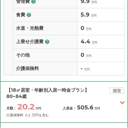
9.9
管理費
?
万円
5.9
食費
?
万円
0
水道・光熱費
万円
4.4
上乗せ介護費
?
万円
0
その他
万円
-
介護保険料
万円
【18㎡居室・年齢別入居一時金プラン】
個室
80~84歳
20.2
505.6
月額：
入居金：
万円
万円
介護保険料
（-）
万円を含む
その他費用
月額費用
入居金