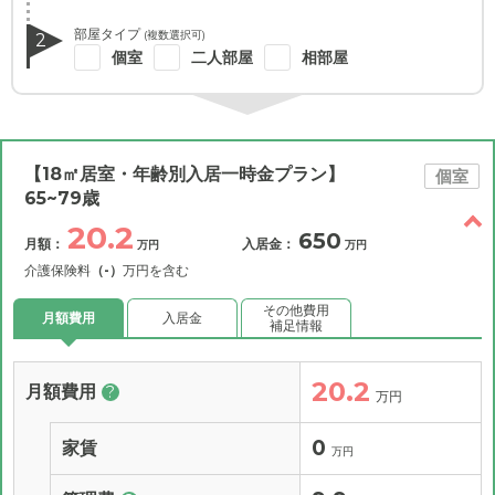
部屋タイプ
(複数選択可)
2
個室
二人部屋
相部屋
【18㎡居室・年齢別入居一時金プラン】
個室
65~79歳
20.2
650
月額：
入居金：
万円
万円
介護保険料
（-）
万円を含む
その他費用
月額費用
入居金
補足情報
20.2
月額費用
?
万円
0
家賃
万円