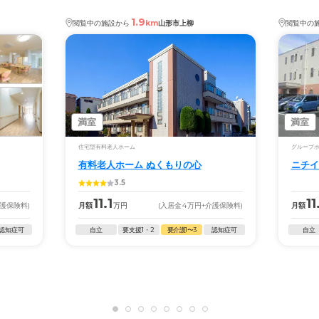
1.9
km
閲覧中の施設から
山形市上柳
閲覧中の
満室
満室
住宅型有料老人ホーム
グループ
有料老人ホーム ぬくもりの心
ニチイ
3.5
11.1
11
介護保険料)
月額
万円
(入居金
4
万円
+介護保険料)
月額
認知症可
自立
要支援1・2
要介護1〜3
認知症可
自立