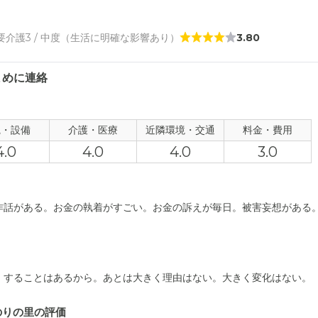
/ 要介護3 / 中度（生活に明確な影響あり）
3.80
まめに連絡
観・設備
介護・医療
近隣環境・交通
料金・費用
4.0
4.0
4.0
3.0
作話がある。お金の執着がすごい。お金の訴えが毎日。被害妄想がある
。することはあるから。あとは大きく理由はない。大きく変化はない。
のりの里の評価