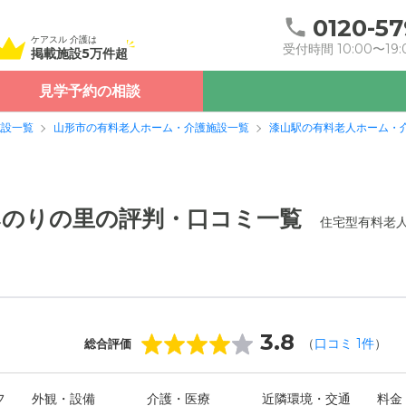
0120-57
ケアスル 介護は
受付時間 10:00〜19:
掲載施設5万件超
見学予約の相談
施設一覧
山形市の有料老人ホーム・介護施設一覧
漆山駅の有料老人ホーム・
みのりの里の評判・口コミ一覧
住宅型有料老
3.8
（
口コミ
1
件
）
総合評価
フ
外観・設備
介護・医療
近隣環境・交通
料金