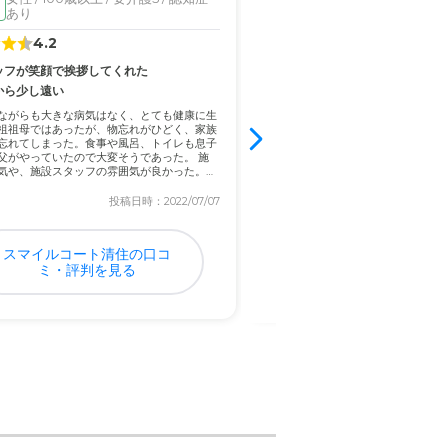
女性 / 80代前半 / 要介
入居済
あり
4.2
3.0
ッフが笑顔で挨拶してくれた
居室が広くて明るく清潔感があ
から少し遠い
入浴介助が1番大変でした、他にもト
も大変でした他にも食事もどういっ
ながらも大きな病気はなく、とても健康に生
か大変でした。徘徊もあり目をはな
祖祖母ではあったが、物忘れがひどく、家族
て苦労しました 介護がなくなりホッ
忘れてしまった。食事や風呂、トイレも息子
介護で仕事ができませんでしたが、
父がやっていたので大変そうであった。 施
で仕...
気や、施設スタッフの雰囲気が良かった。清
投稿日時：2022/07/07
投稿日
スマイルコート清住の口コ
有料老人ホーム ぬく
ミ・評判を見る
の口コミ・評判を