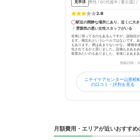
男性 / 80代後半 / 要介護2 /
見学済
2.8
駅近の閑静な場所にあり、近くに大き..
雰囲気の悪い女性スタッフがいる
全体に弱ってるのもあるんですが、認知症が
ます。物忘れというレベルではないです。あ
もあります。便はあまりないかな。 建物全
化されてるかと思いました。設備もまあまあ
装置みたいのもありました。全体にまあまあ
ない...
投稿日時：202
ニチイケアセンター山形桧
の口コミ・評判を見る
月額費用・エリアが近いおすすめ