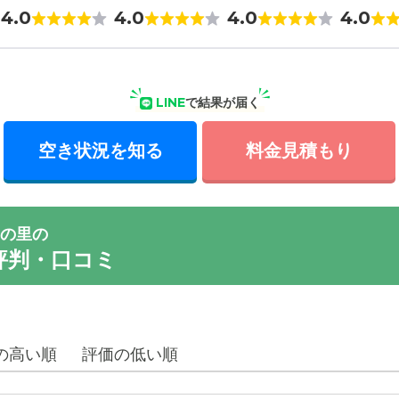
4.0
4.0
4.0
4.0
LINE
で結果が届く
空き状況を知る
料金見積もり
の里の
評判・口コミ
の高い順
評価の低い順