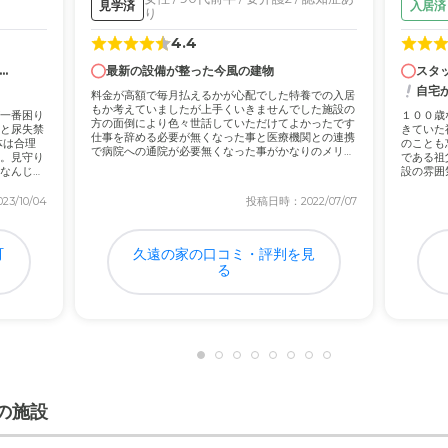
見学済
入居済
り
4.4
.
最新の設備が整った今風の建物
スタ
自宅
料金が高額で毎月払えるかが心配でした特養での入居
もか考えていましたが上手くいきませんでした施設の
一番困り
１００歳
方の面倒により色々世話していただけてよかったです
と尿失禁
きていた
仕事を辞める必要が無くなった事と医療機関との連携
体は合理
のことも
で病院への通院が必要無くなった事がかなりのメリッ
。見守り
である祖
ト...
なんじゃ
設の雰囲
潔感...
3/10/04
投稿日時：2022/07/07
町
久遠の家の口コミ・評判を見
る
の施設