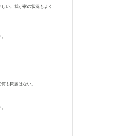
いしい。我が家の状況もよく
い。
で何も問題はない。
い。