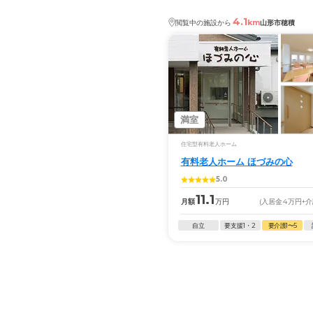
4.1
km
閲覧中の施設から
山形市穂積
満室
住宅型有料老人ホーム
有料老人ホーム ほづみの心
5.0
11.1
月額
万円
(入居金
4
万円
+
自立
要支援1・2
要介護1〜5