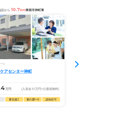
10.7
8.9
km
km
施設から
東根市神町東
閲覧中の施設から
山形市前田町
空室3室
ホーム
グループホーム
ケアセンター神町
愛の家 グループホーム 山形前
3.7
.4
13.5
万円
(入居金
10
万円
+介護保険料)
月額
万円
(入居金
10
万円
+
要支援2
要介護1〜5
認知症可
自立
要支援2
要介護1〜5