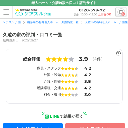
老人ホーム・介護施設の口コミ評判サイト
0120-579-721
掲載施設5万件超
0
受付 10:00〜19:00
土日祝OK
ケアスル 介護
山形県の有料老人ホーム・介護施設一覧
天童市の有料老人ホーム・介護施
久遠の家の評判・口コミ一覧
最終更新日：2026/02/27
?
1
1
3.9
総合評価
（
4
件）
4.2
職員・スタッフ
4.2
外観・設備
3.8
介護・医療
4.2
近隣環境・交通
3.0
料金・費用
LINE
で結果が届く