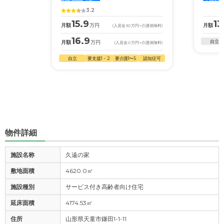
3.2
15.9
13
月額
万円
月額
(入居金
30
万円
+介護保険料)
16.9
自立
月額
万円
(入居金
0
万円
+介護保険料)
自立
要支援1・2
要介護1〜5
認知症可
物件詳細
施設名称
久遠の家
敷地面積
4620.0㎡
施設種別
サービス付き高齢者向け住宅
延床面積
4174.53㎡
住所
山形県天童市鎌田1-1-11