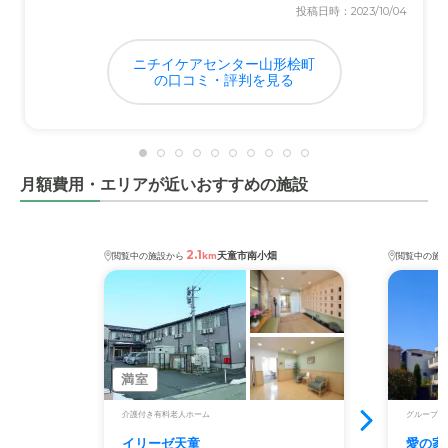
近隣環境や交通アクセスについて
投稿日時：2023/10/04
郊外にありましたが、交通の便も良く通いやすい印象を受
けました。若干道が狭く感じることもありましたが、気に
ニチイケアセンター山形桧町
なりません
の口コミ・評判を見る
料金費用について
相場価格通りで払いやすい料金設定でした。毎月手渡し払
いが大変でしたがもう慣れました
月額費用・エリアが近いおすすめの施設
2.1
天童市南小畑
閲覧中の施設から
km
閲覧中の施
満室
介護付き有料老人ホーム
グループホ
イリーゼ天童
愛の家