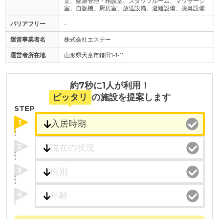
室、健康管理・相談室、スタッフルーム、マッサージ
室、自販機、厨房室、放送設備、避難設備、脱臭設備
バリアフリー
-
運営事業者名
株式会社エステー
運営者所在地
山形県天童市鎌田1-1-11
約7秒に1人が利用！
ピッタリ
の施設を提案します
STEP
1
2
3
4