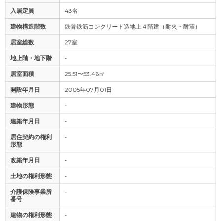
入居定員
43名
建物構造階数
鉄骨鉄筋コンクリート造地上４階建（耐火・耐震）
居室総数
27室
地上階・地下階
-
居室面積
25.51〜53.46㎡
開設年月日
2005年07月01日
建物形態
-
建築年月日
-
居住契約の権利
-
形態
改築年月日
-
土地の権利形態
-
介護保険事業所
-
番号
建物の権利形態
-