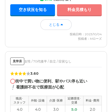
空き状況を知る
料金見積もり
とじる
投稿日時：2023/10/04
投稿者：Mローズ
女性 / 70代後半 / 自立 / 症状なし
見学済
3.60
街中で買い物に便利、駅やバス停も近い
看護師不在で医療面が心配
職員･
近隣環境･
外観･設備
介護･医療
料金･費用
スタッフ
交通
4.0
4.0
3.0
5.0
2.0