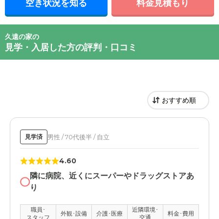
空き状況を知る
料金見積もり
久遠の家の
見学・入居した方の評判・口コミ
男性 / 70代後半 / 自立
見学済
4.60
隣に病院、近くにスーパーやドラッグストアあ
り
職員･
近隣環境･
外観･設備
介護･医療
料金･費用
スタッフ
交通