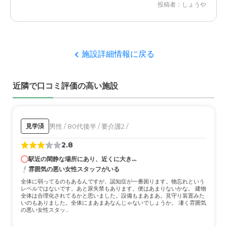
投稿者：しょうや
久遠の家の評価
建物が新しく介護職の方々も明るくて面倒見が良くて安心
して任せられるところがとても魅力的に感じました
施設詳細情報に戻る
職員・スタッフ・他入居者の雰囲気について
近隣で口コミ評価の高い施設
親切で丁寧な対応をして頂きました。安心して任せられる
と思いました。他の入居者さん達も御機嫌でとても印象深
かったです
男性 / 80代後半 / 要介護2 /
見学済
外観・内装・居室・設備について
2.8
最新の設備が整っており今風の建物なのがもの凄く気に入
りました。改修が終わったばかりと聞いていましたので
駅近の閑静な場所にあり、近くに大き...
雰囲気の悪い女性スタッフがいる
介護医療サービスについて
全体に弱ってるのもあるんですが、認知症が一番困ります。物忘れという
レベルではないです。あと尿失禁もあります。便はあまりないかな。 建物
とても親切で丁寧な対応でびっくりしました。安心して任
全体は合理化されてるかと思いました。設備もまあまあ。見守り装置みた
いのもありました。全体にまあまあなんじゃないでしょうか。 凄く雰囲気
せられる施設だと感じました。
の悪い女性スタッ...