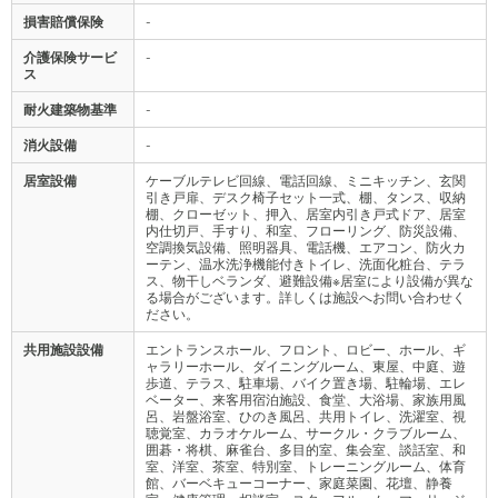
損害賠償保険
-
介護保険サービ
-
ス
耐火建築物基準
-
消火設備
-
居室設備
ケーブルテレビ回線、電話回線、ミニキッチン、玄関
引き戸扉、デスク椅子セット一式、棚、タンス、収納
棚、クローゼット、押入、居室内引き戸式ドア、居室
内仕切戸、手すり、和室、フローリング、防災設備、
空調換気設備、照明器具、電話機、エアコン、防火カ
ーテン、温水洗浄機能付きトイレ、洗面化粧台、テラ
ス、物干しベランダ、避難設備※居室により設備が異な
る場合がございます。詳しくは施設へお問い合わせく
ださい。
共用施設設備
エントランスホール、フロント、ロビー、ホール、ギ
ャラリーホール、ダイニングルーム、東屋、中庭、遊
歩道、テラス、駐車場、バイク置き場、駐輪場、エレ
ベーター、来客用宿泊施設、食堂、大浴場、家族用風
呂、岩盤浴室、ひのき風呂、共用トイレ、洗濯室、視
聴覚室、カラオケルーム、サークル・クラブルーム、
囲碁・将棋、麻雀台、多目的室、集会室、談話室、和
室、洋室、茶室、特別室、トレーニングルーム、体育
館、バーベキューコーナー、家庭菜園、花壇、静養