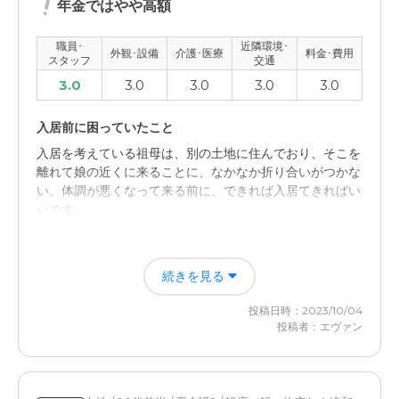
介護医療サービスについて
年金ではやや高額
介護付でない。必要に応じ介護や支援が受けられるが有
料。看護師さんがいないので心配はある。
職員･
近隣環境･
外観･設備
介護･医療
料金･費用
スタッフ
交通
3.0
3.0
3.0
3.0
3.0
近隣環境や交通アクセスについて
街の中なのでにぎやかで買い物も便利。駅やバス停も近
入居前に困っていたこと
い。温泉街なので夜はにぎやかすぎるかもしれない。
入居を考えている祖母は、別の土地に住んでおり、そこを
離れて娘の近くに来ることに、なかなか折り合いがつかな
料金費用について
い。体調が悪くなって来る前に、できれば入居てきればい
ちょっと高いが、広さから考えればしょうがないかとも思
いです。
う。食事が美味しかったら妥当かもしれないがよくわから
ない。
久遠の家の評価
続きを見る
久遠の家だけでなく見学しており、もう少し近くにもある
ので、毎日行けるよう、場所を検討したい。
投稿日時：2023/10/04
投稿者：エヴァン
職員・スタッフ・他入居者の雰囲気について
昼間の印象は職員、他の入居者ともいい感じでした。夜の
状況も見てみたいと思いますが。