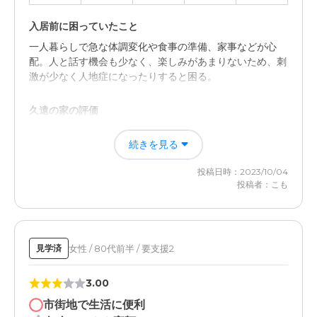
入居前に困っていたこと
一人暮らしで急な体調変化や食事の準備、家事などが心
配。人と話す機会も少なく、楽しみがあまりないため、刺
激が少なく人地症になったりすると困る。
久遠の家の評価
広々とゆったりとした施設で居室も広い。施設感もなく穏
続きを見る
やかに過ごせる印象があった。
投稿日時：2023/10/04
職員・スタッフ・他入居者の雰囲気について
投稿者：こも
元気な入居者が多く自由度が高い。スタッフは多くないが
入居者からの信頼を受けていることが感じられる。
女性 / 80代前半 / 要支援2
外観・内装・居室・設備について
見学済
旅館を改装した施設で古さも感じるが温かみがあって良い
3.00
と思う。ゆったりとした空間も良い。
市街地で生活に便利