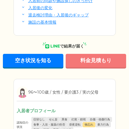
入居前の問題や施設探しのきっかけ
入居後の変化
退去検討理由・入居後のギャップ
施設の基本情報
LINE
で結果が届く
空き状況を知る
料金見積もり
96〜100歳 / 女性 / 要介護3 / 実の父母
入居者プロフィール
症状なし
せん妄
異食
幻覚・錯視
自傷・他傷行為
認知症の
食事・入浴・服薬の拒否
昼夜逆転
物忘れ
暴力行為
状況