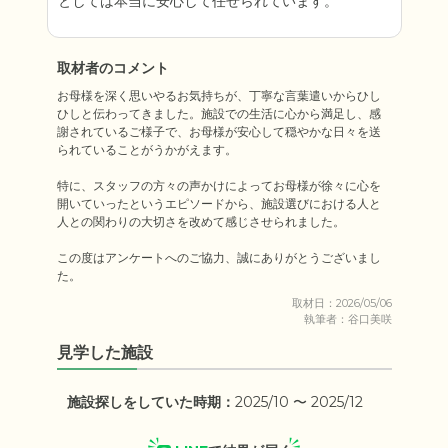
としては本当に安心して任せられています。
取材者のコメント
お母様を深く思いやるお気持ちが、丁寧な言葉遣いからひし
ひしと伝わってきました。施設での生活に心から満足し、感
謝されているご様子で、お母様が安心して穏やかな日々を送
られていることがうかがえます。

特に、スタッフの方々の声かけによってお母様が徐々に心を
開いていったというエピソードから、施設選びにおける人と
人との関わりの大切さを改めて感じさせられました。

この度はアンケートへのご協力、誠にありがとうございまし
た。
取材日：2026/05/06
執筆者：谷口美咲
見学した施設
施設探しをしていた時期：
2025/10 〜 2025/12