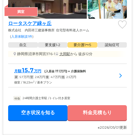
満室
ロータスケア緑ヶ丘
株式会社　内田祥三建築事務所
住宅型有料老人ホーム
(
入居体験談1件
)
自立
要支援1•2
要介護1〜5
認知症可
静岡県沼津市岡宮376-1
大岡駅
から 徒歩12分
15.7
月額
万円
(入居金 
17.1
万円) + 介護保険料
家
5.7
万円
管
2.8
万円
食
4.7
万円
他
2.5
万円
2
個室 / 18.23m
/ 基本プラン
24時間介護士常駐
 /
トイレ付き居室
空き状況を知る
料金見積もり
※2026/05/01更新