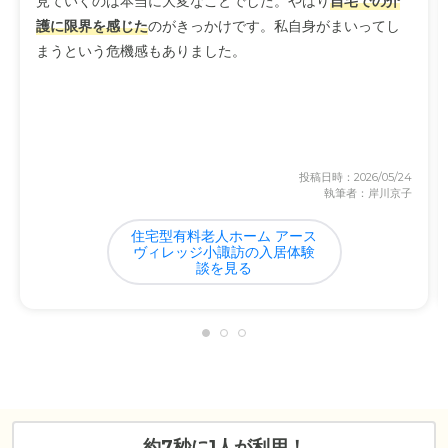
見ていくのは本当に大変なことでした。やはり
自宅での介
護に限界を感じた
のがきっかけです。私自身がまいってし
まうという危機感もありました。
投稿日時：2026/05/24
執筆者：岸川京子
住宅型有料老人ホーム アース
ヴィレッジ小諏訪の入居体験
談を見る
約7秒に1人が利用！