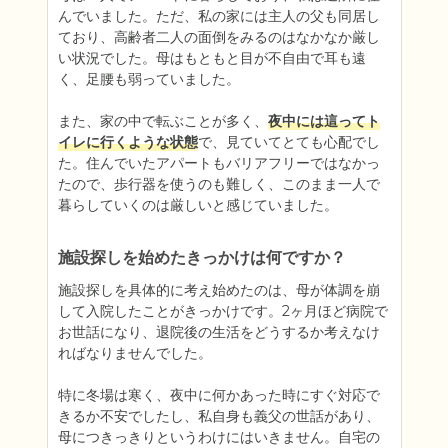
んでいました。ただ、私の家には主人の父も同居し
ており、高齢者二人の面倒をみるのはなかなか厳し
い状況でした。母はもともと目が不自由で耳も遠
く、足腰も弱っていました。

また、家の中で転ぶことが多く、
夜中には這ってト
イレに行くような状態
で、見ていてとても心配でし
た。住んでいたアパートもバリアフリーではなかっ
たので、歩行器を使うのも難しく、このまま一人で
暮らしていくのは厳しいと感じていました。
施設探しを始めたきっかけは何ですか？
施設探しを具体的に考え始めたのは、母が体調を崩
して入院したことがきっかけです。2ヶ月ほど病院で
お世話になり、退院後の生活をどうするか考えなけ
ればなりませんでした。

特に冬場は寒く、夜中に何かあった時にすぐ対応で
きるか不安でしたし、私自身も義父の世話があり、
母につきっきりというわけにはいきません。自宅の