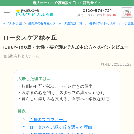
老人ホーム・介護施設の口コミ評判サイト
0120-579-721
掲載施設5万件超
0
受付 10:00〜19:00
土日祝OK
ケアスル 介護
静岡県の有料老人ホーム・介護施設一覧
沼津市の有料老人ホーム・介護施
ロータスケア緑ヶ丘
に96〜100歳・女性・要介護3で入居中の方へのインタビュー
住宅型有料老人ホーム
投稿日：2026/05/25
入居した理由は...
転倒の心配が減る、トイレ付きの個室
入居者の心を開く、スタッフの温かい声かけ
暮らしの楽しみを支える、食事への柔軟な対応
目次
入居者プロフィール
ロータスケア緑ヶ丘を選んだ理由