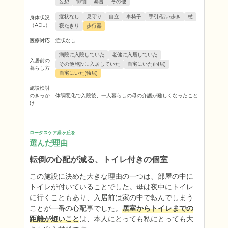
妄想
徘徊
暴言
その他
症状なし
見守り
自立
車椅子
手引/伝い歩き
杖
身体状況
（ADL）
寝たきり
歩行器
医療対応
症状なし
病院に入院していた
老健に入居していた
入居前の
その他施設に入居していた
自宅にいた(同居)
暮らし方
自宅にいた(独居)
施設検討
のきっか
体調悪化で入院後、一人暮らしの母の介護が難しくなったこと
け
ロータスケア緑ヶ丘を
選んだ理由
転倒の心配が減る、トイレ付きの個室
この施設に決めた大きな理由の一つは、部屋の中に
トイレが付いていることでした。母は夜中にトイレ
に行くこともあり、入居前は家の中で転んでしまう
ことが一番の心配事でした。
居室からトイレまでの
距離が短いこと
は、本人にとっても私にとっても大