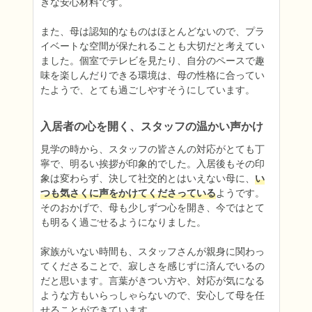
きな安心材料です。

また、母は認知的なものはほとんどないので、プラ
イベートな空間が保たれることも大切だと考えてい
ました。個室でテレビを見たり、自分のペースで趣
味を楽しんだりできる環境は、母の性格に合ってい
たようで、とても過ごしやすそうにしています。
入居者の心を開く、スタッフの温かい声かけ
見学の時から、スタッフの皆さんの対応がとても丁
寧で、明るい挨拶が印象的でした。入居後もその印
象は変わらず、決して社交的とはいえない母に、
い
つも気さくに声をかけてくださっている
ようです。
そのおかげで、母も少しずつ心を開き、今ではとて
も明るく過ごせるようになりました。

家族がいない時間も、スタッフさんが親身に関わっ
てくださることで、寂しさを感じずに済んでいるの
だと思います。言葉がきつい方や、対応が気になる
ような方もいらっしゃらないので、安心して母を任
せることができています。