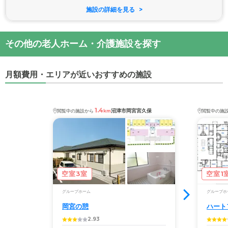
施設の詳細を見る
その他の老人ホーム・介護施設を探す
月額費用・エリアが近いおすすめの施設
1.4
沼津市岡宮宮久保
閲覧中の施設から
km
閲覧中の施
空室3室
空室1
グループホーム
グループホ
岡宮の憩
ハート
2.93