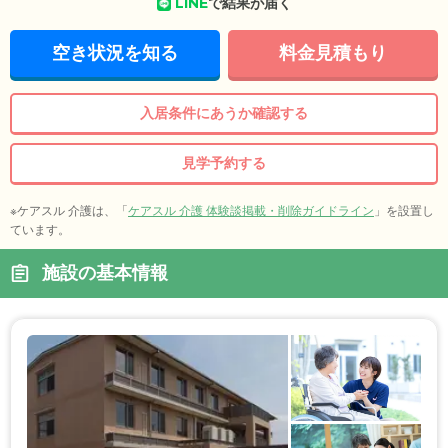
LINE
で結果が届く
空き状況を知る
料金見積もり
入居条件にあうか確認する
見学予約する
※ケアスル 介護は、「
ケアスル 介護 体験談掲載・削除ガイドライン
」を設置し
ています。
施設の基本情報