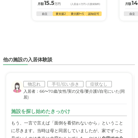
15.5
14
月額
万円
月額
(入居金
0
万円
+介護保険料)
自立
要支援2
要介護1〜5
認知症可
自立
他の施設の入居体験談
物忘れ
手引/伝い歩き
症状なし
入居者：66〜70歳/女性/実の父母/要介護1/自宅にいた(同
居)
施設を探し始めたきっかけ
もう、一言で言えば「面倒を看切れないから」ということ
に尽きます。当時は母と同居していましたが、家でずっと