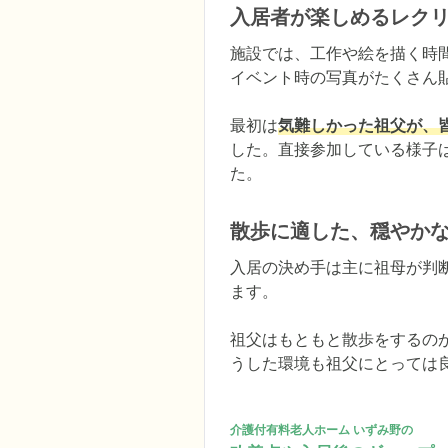
入居者が楽しめるレク
施設では、工作や絵を描く時
イベント時の写真がたくさん
最初は
気難しかった祖父が、
した。直接参加している様子
た。
散歩に適した、穏やか
入居の決め手は主に祖母が判
ます。

祖父はもともと散歩をするの
うした環境も祖父にとっては
介護付有料老人ホーム いずみ野の