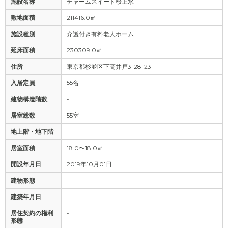
施設名称
チャームスイート桜上水
敷地面積
211416.0㎡
施設種別
介護付き有料老人ホーム
延床面積
230309.0㎡
住所
東京都杉並区下高井戸3-28-23
入居定員
55名
建物構造階数
-
居室総数
55室
地上階・地下階
-
居室面積
18.0〜18.0㎡
開設年月日
2019年10月01日
建物形態
-
建築年月日
-
居住契約の権利
-
形態