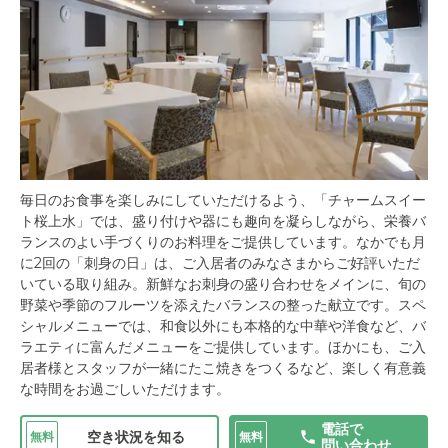
毎日のお食事を楽しみにしていただけるよう、「チャームスイー
ト桜上水」では、盛り付けや器にも趣向を凝らしながら、栄養バ
ランスのよい手づくりのお料理をご提供しています。なかでも月
に2回の「刺身の日」は、ご入居者のみなさまからご好評いただ
いている取り組み。新鮮なお刺身の盛り合わせをメインに、旬の
野菜や季節のフルーツを添えたバランスの整った献立です。スペ
シャルメニューでは、和食以外にも本格的な中華や洋食など、バ
ラエティに富んだメニューをご提供しています。ほかにも、ご入
居者様とスタッフが一緒にたこ焼きをつくるなど、楽しく有意義
な時間をお過ごしいただけます。
電話で
空き状況を知る
無料
無料
問い合わせ