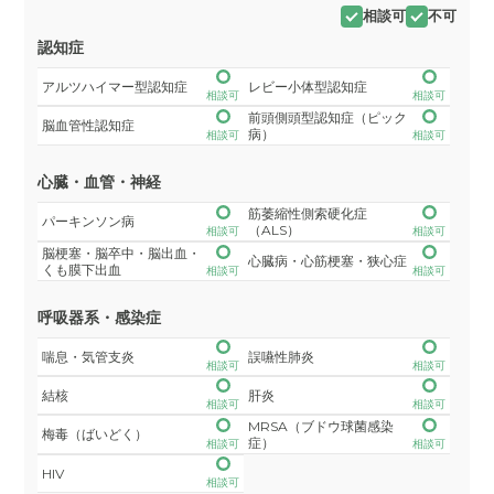
相談可
不可
認知症
アルツハイマー型認知症
レビー小体型認知症
相談可
相談可
前頭側頭型認知症（ピック
脳血管性認知症
病）
相談可
相談可
心臓・血管・神経
筋萎縮性側索硬化症
パーキンソン病
（ALS）
相談可
相談可
脳梗塞・脳卒中・脳出血・
心臓病・心筋梗塞・狭心症
くも膜下出血
相談可
相談可
呼吸器系・感染症
喘息・気管支炎
誤嚥性肺炎
相談可
相談可
結核
肝炎
相談可
相談可
MRSA（ブドウ球菌感染
梅毒（ばいどく）
症）
相談可
相談可
HIV
相談可