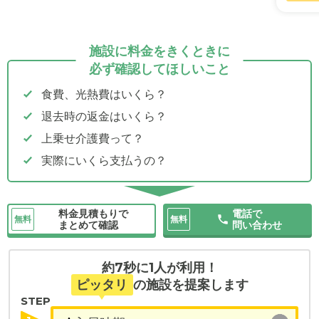
施設に料金をきくときに
必ず確認してほしいこと
食費、光熱費はいくら？
退去時の返金はいくら？
上乗せ介護費って？
実際にいくら支払うの？
料金見積もりで
電話で
無料
無料
まとめて確認
問い合わせ
約7秒に1人が利用！
ピッタリ
の施設を提案します
STEP