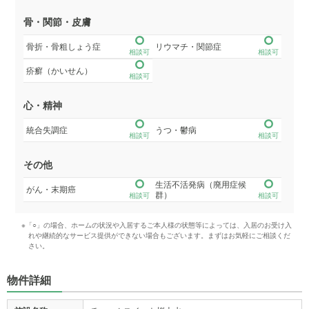
骨・関節・皮膚
骨折・骨粗しょう症
リウマチ・関節症
相談可
相談可
疥癬（かいせん）
相談可
心・精神
統合失調症
うつ・鬱病
相談可
相談可
その他
生活不活発病（廃用症候
がん・末期癌
群）
相談可
相談可
※「○」の場合、ホームの状況や入居するご本人様の状態等によっては、入居のお受け入
れや継続的なサービス提供ができない場合もございます。まずはお気軽にご相談くだ
さい。
物件詳細