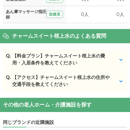
あん摩マッサージ指圧
0人
0人
医療系
師
チャームスイート桜上水のよくある質問
Q.
【料金プラン】チャームスイート桜上水の費
用・入居条件を教えてください
Q.
チャームスイート桜上水
【アクセス】チャームスイート桜上水の住所や
の入居金・月額料金は次の
とおりです。
交通手段を教えてください
・初期費用が
0
〜
1260
万円
・月額費用が
22.5
〜
43.5
万円
チャームスイート桜上水
の
交通アクセス
その他の老人ホーム・介護施設を探す
・
住所：
東京都
杉並区
下高井戸3-28-23
チャームスイート桜上水
の対応可能な入居条件は次
・
最寄り駅：
のとおりです。
同じブランドの近隣施設
・要介護度：要支援1、要支援2、要介護1、要介護
チャームスイート桜上水
の
交通アクセス