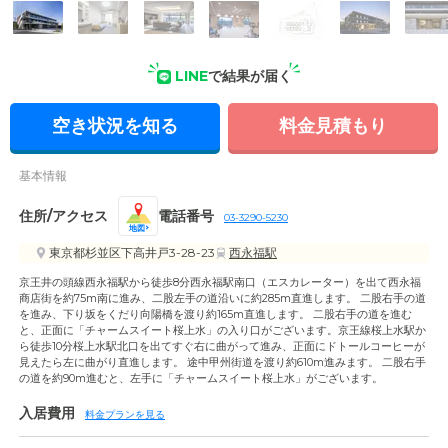
外観: ホテルのような洗練されたデザインの地下1階地上3階建
ての建物です。玄関へのアプローチが広く車の乗り入れも便利
です。
LINE
で結果が届く
空き状況を知る
料金見積もり
基本情報
住所/アクセス
電話番号
03-3290-5230
地図
東京都杉並区下高井戸3-28-23
西永福駅
京王井の頭線西永福駅から徒歩8分西永福駅南口（エスカレーター）を出て西永福
商店街を約75m南に進み、二股左手の道沿いに約285m直進します。 二股右手の道
を進み、下り坂をくだり向陽橋を渡り約165m直進します。 二股右手の道を進む
と、正面に「チャームスイート桜上水」の入り口がございます。京王線桜上水駅か
ら徒歩10分桜上水駅北口を出てすぐ右に曲がって進み、正面にドトールコーヒーが
見えたら左に曲がり直進します。 途中甲州街道を渡り約610m進みます。 二股右手
の道を約90m進むと、左手に「チャームスイート桜上水」がございます。
入居費用
料金プランを見る