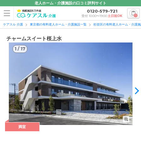
老人ホーム・介護施設の口コミ評判サイト
0120-579-721
掲載施設5万件超
0
受付 10:00〜19:00
土日祝OK
ケアスル 介護
東京都の有料老人ホーム・介護施設一覧
杉並区の有料老人ホーム・介護施
チャームスイート桜上水
1
/
17
1
/
17
満室