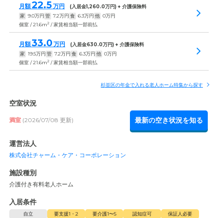
22.5
月額
万円
(入居金
1,260.0
万円) + 介護保険料
家
9.0
万円
管
7.2
万円
食
6.3
万円
他
0
万円
2
個室 / 21.6m
/ 家賃相当額一部前払
33.0
月額
万円
(入居金
630.0
万円) + 介護保険料
家
19.5
万円
管
7.2
万円
食
6.3
万円
他
0
万円
2
個室 / 21.6m
/ 家賃相当額一部前払
杉並区の年金で入れる老人ホーム特集から探す
空室状況
最新の空き状況を知る
満室
(2026/07/08 更新)
運営法人
株式会社チャーム・ケア・コーポレーション
施設種別
介護付き有料老人ホーム
入居条件
自立
要支援1・2
要介護1〜5
認知症可
保証人必要