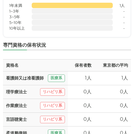
1年未満
1人
1~3年
-
3~5年
-
5~10年
-
10年以上
-
専門資格の保有状況
資格名
保有者数
東京都の平均
1人
1人
看護師又は准看護師
医療系
0人
0人
理学療法士
リハビリ系
0人
0人
作業療法士
リハビリ系
0人
0人
言語聴覚士
リハビリ系
0人
0人
柔道整復師
医療系