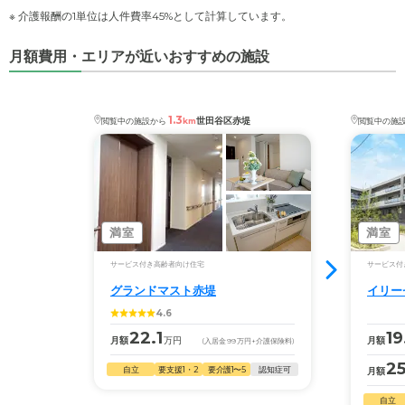
※ 介護報酬の1単位は人件費率45%として計算しています。
月額費用・エリアが近いおすすめの施設
1.3
世田谷区赤堤
閲覧中の施設から
km
閲覧中の施
満室
満室
サービス付き高齢者向け住宅
サービス付
グランドマスト赤堤
イリー
4.6
22.1
19
月額
万円
月額
(入居金
99
万円
+介護保険料)
25
自立
要支援1・2
要介護1〜5
認知症可
月額
自立