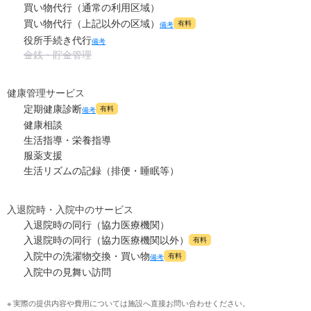
買い物代行（通常の利用区域）
買い物代行（上記以外の区域）
有料
備考
役所手続き代行
備考
金銭・貯金管理
健康管理サービス
定期健康診断
有料
備考
健康相談
生活指導・栄養指導
服薬支援
生活リズムの記録（排便・睡眠等）
入退院時・入院中のサービス
入退院時の同行（協力医療機関）
入退院時の同行（協力医療機関以外）
有料
入院中の洗濯物交換・買い物
有料
備考
入院中の見舞い訪問
※ 実際の提供内容や費用については施設へ直接お問い合わせください。