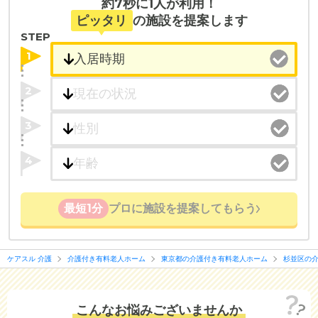
約7秒に1人が利用！
ピッタリ
の施設を提案します
STEP
1
2
3
4
最短1分
プロに施設を提案してもらう
ケアスル 介護
介護付き有料老人ホーム
東京都の介護付き有料老人ホーム
杉並区の
こんなお悩みございませんか