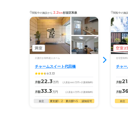
2、要介護3、要介護4、要介護5
・京王井の頭線西永福駅から徒歩8分西永福駅南口
・認知症：受け入れ可
（エスカレーター）を出て西永福商店街を約75m南
2.2
杉並区和泉
閲覧中の施設から
km
閲覧中の施
に進み、二股左手の道沿いに約285m直進します。
ケアスル 介護では詳細な
料金プラン
をご確認頂けま
二股右手の道を進み、下り坂をくだり向陽橋を渡り
す。詳しくは
こちら
。
約165m直進します。 二股右手の道を進むと、正面
に「チャームスイート桜上水」の入り口がございま
◎ケアスル 介護の3つの特徴
す。京王線桜上水駅から徒歩10分桜上水駅北口を出
・経験豊富な入居相談員が完全無料で施設探しをサ
満室
空室2
てすぐ右に曲がって進み、正面にドトールコーヒー
ポート
が見えたら左に曲がり直進します。 途中甲州街道を
介護付き有料老人ホーム
住宅型有料
入居相談：
0120-579-721
（無料）
渡り約610m進みます。 二股右手の道を約90m進む
チャームスイート代田橋
チャー
受付時間：10：00～19：00
と、左手に「チャームスイート桜上水」がございま
3.13
す。
・全国10000件の介護施設情報を掲載
22.3
21
月額
万円
月額
(入居金
660
万円
+介護保険料)
幅広い選択肢の中から、条件にあった施設を選ぶ
33.3
36
月額
万円
月額
(入居金
0
万円
+介護保険料)
ことができます。
自立
要支援1・2
要介護1〜5
認知症可
自立
・こだわりの条件や医療体制から施設を探せる
たとえば「カラオケ」「麻雀」が楽しめる施設、
「夫婦入居可」の施設、「看取り可」の施設など、
医療・看護体制から施設を探すこともできます。