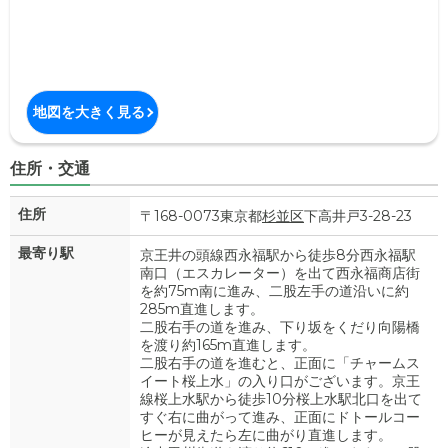
地図を大きく見る
住所・交通
住所
〒168-0073東京都
杉並区
下高井戸3-28-23
最寄り駅
京王井の頭線西永福駅から徒歩8分西永福駅
南口（エスカレーター）を出て西永福商店街
を約75m南に進み、二股左手の道沿いに約
285m直進します。
二股右手の道を進み、下り坂をくだり向陽橋
を渡り約165m直進します。
二股右手の道を進むと、正面に「チャームス
イート桜上水」の入り口がございます。京王
線桜上水駅から徒歩10分桜上水駅北口を出て
すぐ右に曲がって進み、正面にドトールコー
ヒーが見えたら左に曲がり直進します。