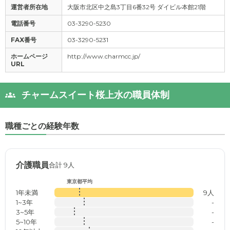
運営者所在地
大阪市北区中之島3丁目6番32号 ダイビル本館21階
電話番号
03-3290-5230
FAX番号
03-3290-5231
ホームページ
http://www.charmcc.jp/
URL
チャームスイート桜上水の職員体制
職種ごとの経験年数
介護職員
合計 9人
東京都平均
1年未満
9人
1~3年
-
3~5年
-
5~10年
-