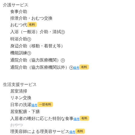
6.3
食費
?
万円
介護サービス
9
家賃
万円
食事介助
0
水道・光熱費
万円
排泄介助・おむつ交換
7.2
管理費
?
おむつ代
万円
有料
0
上乗せ介護費
?
万円
入浴（一般浴）介助・清拭
?
6.3
食費
?
特浴介助
万円
?
0
その他
万円
身辺介助（移動・着替え等）
0
水道・光熱費
機能訓練
万円
?
-
介護保険料
万円
通院介助（協力医療機関）
?
0
上乗せ介護費
?
通院介助（協力医療機関以外）
万円
有料
備考
?
0
その他
万円
生活支援サービス
居室清掃
-
介護保険料
万円
リネン交換
日常の洗濯
一部有料
備考
居室配膳・下膳
入居者の嗜好に応じた特別な食事
有料
備考
おやつ
理美容師による理美容サービス
有料
備考