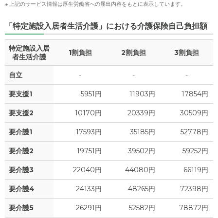
※ 上記のサービス情報は厚生労働省への届出内容をもとに表示しています。
「特定施設入居者生活介護」における介護保険自己負担額
特定施設入居
1割負担
2割負担
3割負担
者生活介護
自立
-
-
-
要支援1
5951円
11903円
17854円
要支援2
10170円
20339円
30509円
要介護1
17593円
35185円
52778円
要介護2
19751円
39502円
59252円
要介護3
22040円
44080円
66119円
要介護4
24133円
48265円
72398円
要介護5
26291円
52582円
78872円