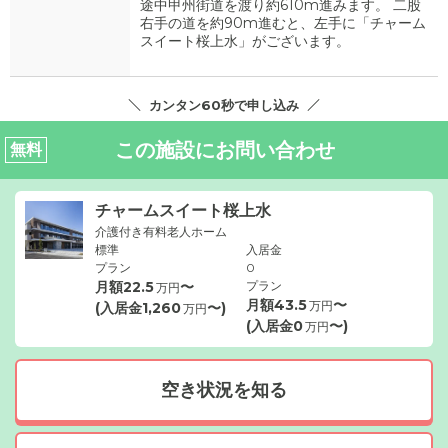
途中甲州街道を渡り約610m進みます。 二股
右手の道を約90m進むと、左手に「チャーム
スイート桜上水」がございます。
カンタン60秒で申し込み
この施設にお問い合わせ
無料
チャームスイート桜上水
介護付き有料老人ホーム
標準
入居金
プラン
0
月額
22.5
〜
プラン
万円
月額
43.5
〜
万円
(入居金
1,260
〜)
万円
(入居金
0
〜)
万円
空き状況を知る