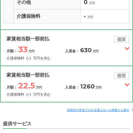
0
その他
万円
-
介護保険料
万円
家賃相当額一部前払
個室
33
630
月額：
入居金：
万円
万円
介護保険料
（-）
万円を含む
その他費用
月額費用
入居金
補足情報
家賃相当額一部前払
個室
22.5
1260
月額：
入居金：
万円
万円
33
月額費用
?
万円
介護保険料
（-）
万円を含む
19.5
その他費用
家賃
月額費用
入居金
万円
補足情報
杉並区の年金で入れる老人ホーム特集から探す
7.2
管理費
?
万円
提供サービス
22.5
月額費用
?
万円