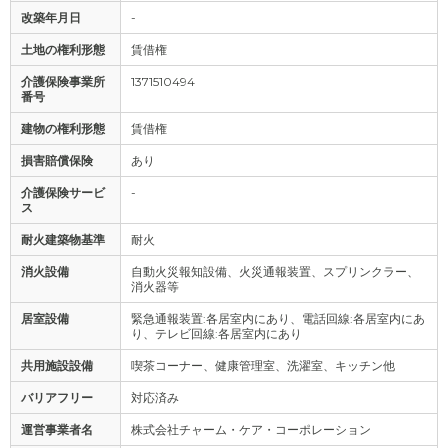
改築年月日
-
土地の権利形態
賃借権
介護保険事業所
1371510494
番号
建物の権利形態
賃借権
損害賠償保険
あり
介護保険サービ
-
ス
耐火建築物基準
耐火
消火設備
自動火災報知設備、火災通報装置、スプリンクラー、
消火器等
居室設備
緊急通報装置:各居室内にあり、電話回線:各居室内にあ
り、テレビ回線:各居室内にあり
共用施設設備
喫茶コーナー、健康管理室、洗濯室、キッチン他
バリアフリー
対応済み
運営事業者名
株式会社チャーム・ケア・コーポレーション