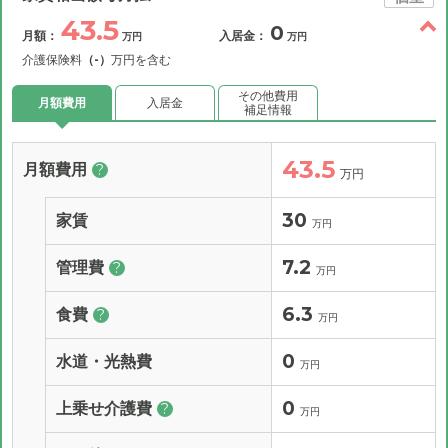
43.5
0
月額：
入居金：
万円
万円
介護保険料
（-）
万円を含む
その他費用
月額費用
入居金
補足情報
43.5
月額費用
?
万円
30
家賃
万円
7.2
管理費
?
万円
6.3
食費
?
万円
0
水道・光熱費
万円
0
上乗せ介護費
?
万円