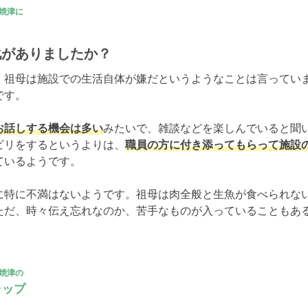
焼津に
化がありましたか？
、祖母は施設での生活自体が嫌だというようなことは言ってい
す。

お話しする機会は多い
みたいで、雑談などを楽しんでいると聞
ビリをするというよりは、
職員の方に付き添ってもらって施設
いるようです。

に特に不満はないようです。祖母は肉全般と生魚が食べられな
ただ、時々伝え忘れなのか、苦手なものが入っていることもあ
焼津の
ャップ