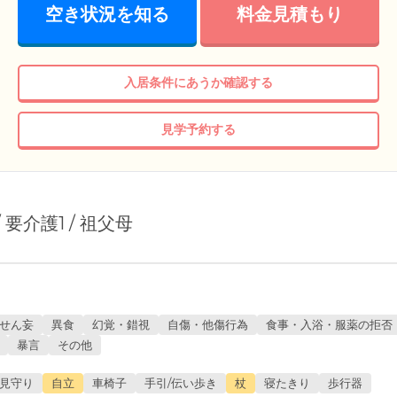
空き状況を知る
料金見積もり
入居条件にあうか確認する
見学予約する
/ 要介護1 / 祖父母
せん妄
異食
幻覚・錯視
自傷・他傷行為
食事・入浴・服薬の拒否
暴言
その他
見守り
自立
車椅子
手引/伝い歩き
杖
寝たきり
歩行器