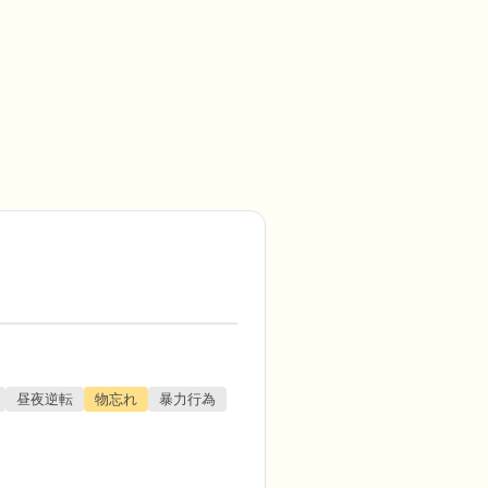
昼夜逆転
物忘れ
暴力行為