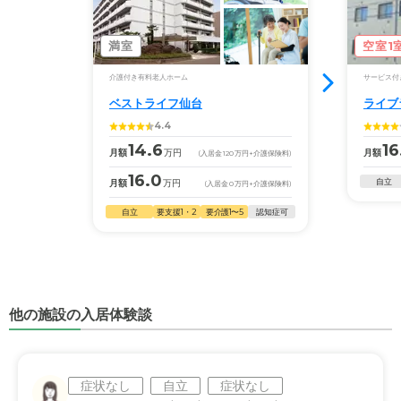
満室
空室1
介護付き有料老人ホーム
サービス付
ベストライフ仙台
ライブ
4.4
14.6
16
月額
万円
月額
(入居金
120
万円
+介護保険料)
16.0
自立
月額
万円
(入居金
0
万円
+介護保険料)
自立
要支援1・2
要介護1〜5
認知症可
他の施設の入居体験談
症状なし
自立
症状なし