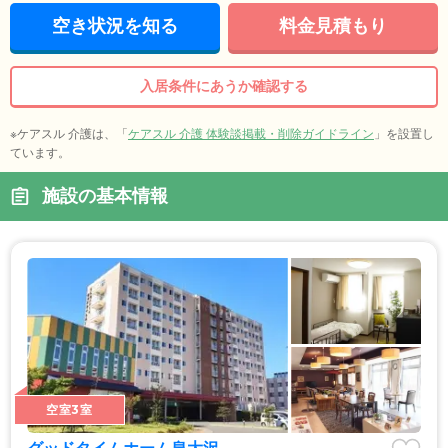
空き状況を知る
料金見積もり
入居条件にあうか確認する
※ケアスル 介護は、「
ケアスル 介護 体験談掲載・削除ガイドライン
」を設置し
ています。
施設の基本情報
空室3室