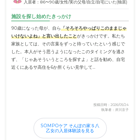
入居者：86〜90歳/女性/実の父母/自立/自宅にいた(独居)
施設を探し始めたきっかけ
90歳になった母が、自ら
「そろそろやっぱりこのままじゃ
いけないよね」と言い出したこと
がきっかけです。私たち
家族としては、その言葉をずっと待っていたという感じで
した。本人がそう思うようになったこのタイミングを逃さ
ず、「じゃあそういうところを探すよ」と話を勧め、自宅
近くにあるサ高住を6か所くらい見学して...
投稿日時：2026/05/24
執筆者：岸川京子
SOMPOケア そんぽの家Ｓ八
乙女の入居体験談を見る