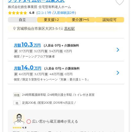
グッドタイムホーム泉大沢
株式会社創生事業団
住宅型有料老人ホーム
4.8
(
口コミ1件
 /
入居体験談2件
)
自立
要支援1•2
要介護1〜5
認知症可
宮城県仙台市泉区大沢3-5-1
黒松駅
10.3
月額
万円
(入居金 
0
円) + 介護保険料
家
3.7
万円
管
3.2
万円
食
3.4
万円
他
0
万円
個室 / ナーシングフロア対象者
14.0
月額
万円
(入居金 
0
円) + 介護保険料
家
6.0
万円
管
3.2
万円
食
4.8
万円
他
0
万円
個室 / 限定５室割引キャンペーン『対象：要介護１～５』
24時間看護師常駐
 /
24時間介護士常駐
 /
トイレ付き居室
定員200名
 /
居室200室
 /
2015年4月設立
 /
広い窓から蔵王連峰が見える
4.8