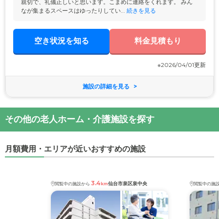
親切で、礼儀正しいと思います。こまめに連絡をくれます。 みん
なが集まるスペースはゆったりしてい...
 続きを見る
空き状況を知る
料金見積もり
※2026/04/01更新
施設の詳細を見る
その他の老人ホーム・介護施設を探す
月額費用・エリアが近いおすすめの施設
3.4
仙台市泉区泉中央
閲覧中の施設から
km
閲覧中の施