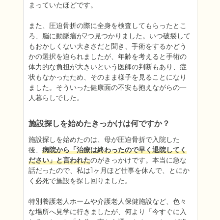
まっていたほどです。

また、圧迫骨折の際に全身を検査してもらったとこ
ろ、脳に動脈瘤が2つ見つかりました。いつ破裂して
もおかしくない大きさだと聞き、手術をするかどう
かの選択を迫られましたが、年齢を考えると手術の
体力的な負担が大きいという医師の判断もあり、症
状もなかったため、そのまま様子を見ることになり
ました。そういった健康面の不安も抱えながらの一
人暮らしでした。
施設探しを始めたきっかけは何ですか？
施設探しを始めたのは、母が圧迫骨折で入院した
後、
病院から「治療は終わったので早く退院してく
ださい」と言われた
のがきっかけです。本当に急な
話だったので、私は1ヶ月ほど仕事を休んで、とにか
く必死で施設を探し回りました。

特別養護老人ホームや介護老人保健施設など、色々
な場所へ見学に行きましたが、何より「今すぐに入