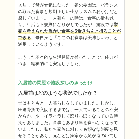
入居して母が元気になった一番の要因は、バランス
の取れた食事と規則正しい生活リズムのおかげだと
感じています。一人暮らしの時は、食事の量も減
り、生活も不規則になりがちでしたが、施設では
栄
養を考えられた温かい食事を3食きちんと摂ることが
できる
。母自身も「ここのお食事は美味しいわ」と
満足しているようです。

こうした基本的な生活習慣が整ったことで、体力が
つき、精神的にも安定しました。
入居前の問題や施設探しのきっかけ
入居前はどのような状況でしたか？
母はもともと一人暮らしをしていました。しかし、
圧迫骨折で入院するまでは、一人でいることの不安
からか、少しイライラして怒りっぽくなっている時
期がありました。食事もあまり量を食べなくなって
いましたし、私たち家族に対しても頑なな態度を見
せることがあり、兄などは実家から足が遠のいてし