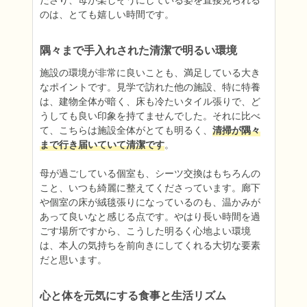
ださり、母が楽しそうにしている姿を直接見られる
のは、とても嬉しい時間です。
隅々まで手入れされた清潔で明るい環境
施設の環境が非常に良いことも、満足している大き
なポイントです。見学で訪れた他の施設、特に特養
は、建物全体が暗く、床も冷たいタイル張りで、ど
うしても良い印象を持てませんでした。それに比べ
て、こちらは施設全体がとても明るく、
清掃が隅々
まで行き届いていて清潔です
。

母が過ごしている個室も、シーツ交換はもちろんの
こと、いつも綺麗に整えてくださっています。廊下
や個室の床が絨毯張りになっているのも、温かみが
あって良いなと感じる点です。やはり長い時間を過
ごす場所ですから、こうした明るく心地よい環境
は、本人の気持ちを前向きにしてくれる大切な要素
だと思います。
心と体を元気にする食事と生活リズム