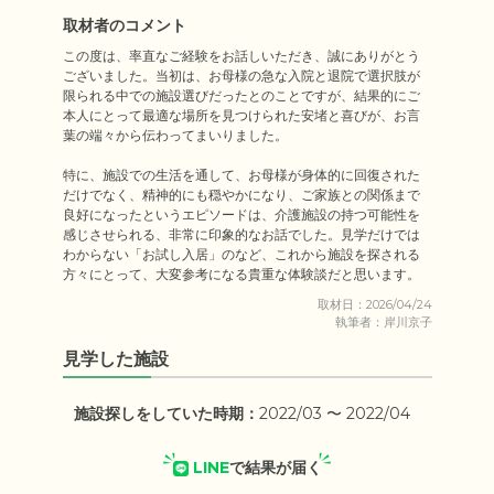
取材者のコメント
この度は、率直なご経験をお話しいただき、誠にありがとう
ございました。当初は、お母様の急な入院と退院で選択肢が
限られる中での施設選びだったとのことですが、結果的にご
本人にとって最適な場所を見つけられた安堵と喜びが、お言
葉の端々から伝わってまいりました。

特に、施設での生活を通して、お母様が身体的に回復された
だけでなく、精神的にも穏やかになり、ご家族との関係まで
良好になったというエピソードは、介護施設の持つ可能性を
感じさせられる、非常に印象的なお話でした。見学だけでは
わからない「お試し入居」のなど、これから施設を探される
方々にとって、大変参考になる貴重な体験談だと思います。
取材日：2026/04/24
執筆者：岸川京子
見学した施設
施設探しをしていた時期：
2022/03 〜 2022/04
LINE
で結果が届く