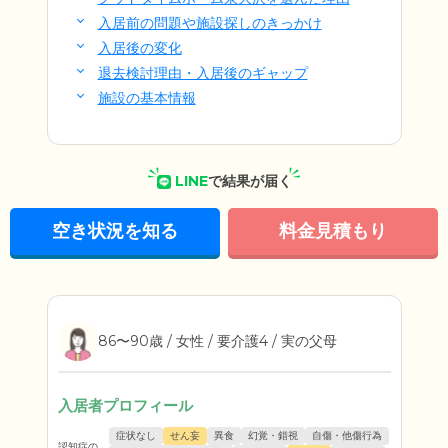
入居前の問題や施設探しのきっかけ
入居後の変化
退去検討理由・入居後のギャップ
施設の基本情報
LINE
で結果が届く
空き状況を知る
料金見積もり
86〜90歳 / 女性 / 要介護4 / 実の父母
入居者プロフィール
症状なし
せん妄
異食
幻覚・錯視
自傷・他傷行為
認知症の