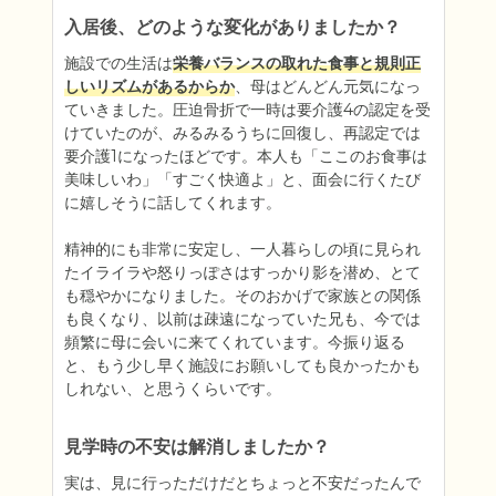
入居後、どのような変化がありましたか？
施設での生活は
栄養バランスの取れた食事と規則正
しいリズムがあるからか
、母はどんどん元気になっ
ていきました。圧迫骨折で一時は要介護4の認定を受
けていたのが、みるみるうちに回復し、再認定では
要介護1になったほどです。本人も「ここのお食事は
美味しいわ」「すごく快適よ」と、面会に行くたび
に嬉しそうに話してくれます。

精神的にも非常に安定し、一人暮らしの頃に見られ
たイライラや怒りっぽさはすっかり影を潜め、とて
も穏やかになりました。そのおかげで家族との関係
も良くなり、以前は疎遠になっていた兄も、今では
頻繁に母に会いに来てくれています。今振り返る
と、もう少し早く施設にお願いしても良かったかも
しれない、と思うくらいです。
見学時の不安は解消しましたか？
実は、見に行っただけだとちょっと不安だったんで