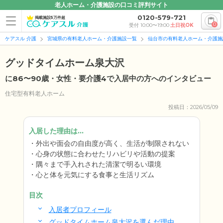
老人ホーム・介護施設の口コミ評判サイト
0120-579-721
掲載施設5万件超
0
受付 10:00〜19:00
土日祝OK
ケアスル 介護
宮城県の有料老人ホーム・介護施設一覧
仙台市の有料老人ホーム・介護施
グッドタイムホーム泉大沢
に86〜90歳・女性・要介護4で入居中の方へのインタビュー
住宅型有料老人ホーム
投稿日：2026/05/09
入居した理由は...
外出や面会の自由度が高く、生活が制限されない
心身の状態に合わせたリハビリや活動の提案
隅々まで手入れされた清潔で明るい環境
心と体を元気にする食事と生活リズム
目次
入居者プロフィール
グッドタイムホーム泉大沢を選んだ理由