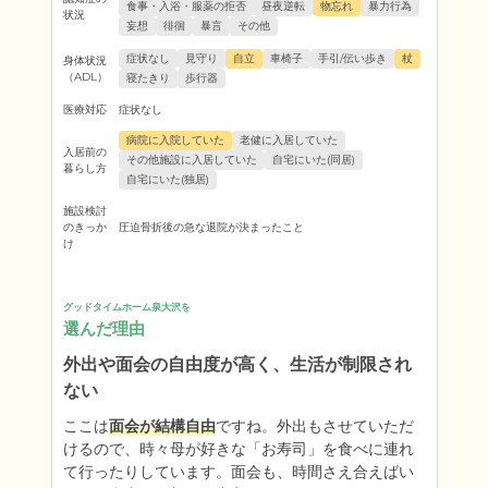
食事・入浴・服薬の拒否
昼夜逆転
物忘れ
暴力行為
状況
妄想
徘徊
暴言
その他
症状なし
見守り
自立
車椅子
手引/伝い歩き
杖
身体状況
（ADL）
寝たきり
歩行器
医療対応
症状なし
病院に入院していた
老健に入居していた
入居前の
その他施設に入居していた
自宅にいた(同居)
暮らし方
自宅にいた(独居)
施設検討
のきっか
圧迫骨折後の急な退院が決まったこと
け
グッドタイムホーム泉大沢を
選んだ理由
外出や面会の自由度が高く、生活が制限され
ない
ここは
面会が結構自由
ですね。外出もさせていただ
けるので、時々母が好きな「お寿司」を食べに連れ
て行ったりしています。面会も、時間さえ合えばい