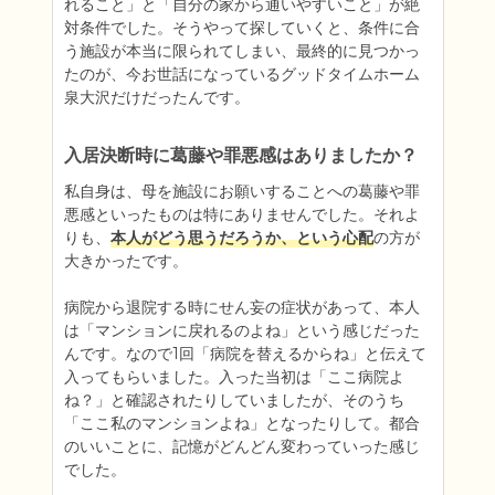
れること」と「自分の家から通いやすいこと」が絶
対条件でした。そうやって探していくと、条件に合
う施設が本当に限られてしまい、最終的に見つかっ
たのが、今お世話になっているグッドタイムホーム
泉大沢だけだったんです。
入居決断時に葛藤や罪悪感はありましたか？
私自身は、母を施設にお願いすることへの葛藤や罪
悪感といったものは特にありませんでした。それよ
りも、
本人がどう思うだろうか、という心配
の方が
大きかったです。

病院から退院する時にせん妄の症状があって、本人
は「マンションに戻れるのよね」という感じだった
んです。なので1回「病院を替えるからね」と伝えて
入ってもらいました。入った当初は「ここ病院よ
ね？」と確認されたりしていましたが、そのうち
「ここ私のマンションよね」となったりして。都合
のいいことに、記憶がどんどん変わっていった感じ
でした。