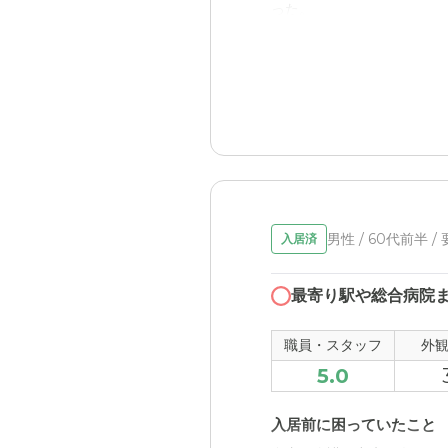
った。
外観・内装・居室・設備
大通りに面しているため、
した。
男性 / 60代前半 /
入居済
最寄り駅や総合病院
職員・スタッフ
外
5.0
入居前に困っていたこと