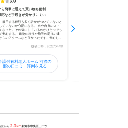
3.8
4.8
から簡単に通えて買い物も便利
共用スペースが広くて使い勝手
対応など手続きが分かりにくい
物忘れが多くて子供の迎えを頼んで
スーパーマーケットもあった
ったりして子供の世話に関する頼み
。服用する種類も多く誰かがついていないと
と以外怖くて頼めなくなった。 当人
していないか心配になる。 自分自身のスト
どの世話をお願いできるようになっ
くなった。その気にしているのがひとつでも
小さいので子育てに専念できるよう
で安心する。 建物の状況や施設の周りの建
いで...
からのアクセスなど良かったです。安心しま
きる金額であった
投稿日時：2022/04/19
投稿日
介護付有料老人ホーム 河渡の
サンヒルズ青山の口コ
郷の口コミ・評判を見る
判を見る
2.3
4.5
km
km
施設から
新潟市中央区山二ツ
閲覧中の施設から
新潟市中央区本