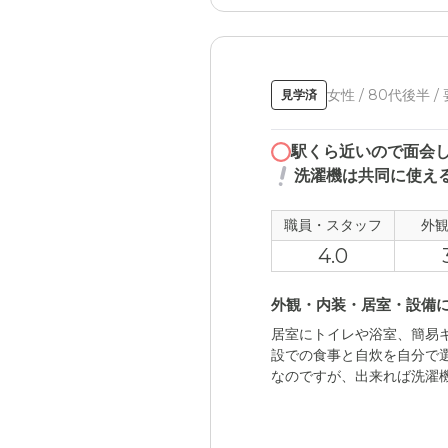
女性 / 80代後半 /
見学済
駅くら近いので面会
洗濯機は共同に使え
職員・スタッフ
外
4.0
外観・内装・居室・設備
居室にトイレや浴室、簡易
設での食事と自炊を自分で
なのですが、出来れば洗濯