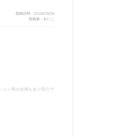
投稿日時：2026/05/26
投稿者：れいこ
ション等の企画もあり安心で
病院に通うのに徒歩で行くに