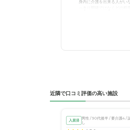
身内に介護を出来る人がい
っきり明確ではなくどの程
入居後どうなったか？
施設の各スタッフ全員が適
きた。
リーシェ亀田向陽の評価
施設の責任者から全スタッ
職員・スタッフ・他入居
食事時の介護も必要な入居
近隣で口コミ評価の高い施設
外観・内装・居室・設備
建築物は特別な施設などは
介護医療サービスについ
男性 / 90代後半 / 要介護4 
入居済
し
外部委託の対応なので必要