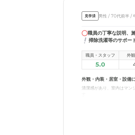
男性 / 70代前半 /
見学済
職員の丁寧な説明、
掃除洗濯等のサポー
職員・スタッフ
外
5.0
外観・内装・居室・設備
清潔感があり、室内はマン
す。
近隣環境や交通アクセス
住宅街にあるため、最初場
は無理そうです。