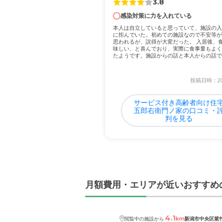
3.8
感染対策に力を入れている
近隣環境や交通アクセス
本人は自立していると思っていて、施設の入
最寄り駅や総合病院まで徒
に拒んでいた。初めての施設なので不安等が
思われるが、説得が大変だった。 入居後、
味しい、と喜んでおり、実際に食事量もよく
たようです。施設からの話と本人からの話で
料金費用について
ても...
症状が軽い場合はアパート
投稿日時：202
サービス付き高齢者向け住
五郎右衛門ノ家の口コミ・
判を見る
月額費用・エリアが近いおすすめ
4.1
km
閲覧中の施設から
新潟市中央区紫