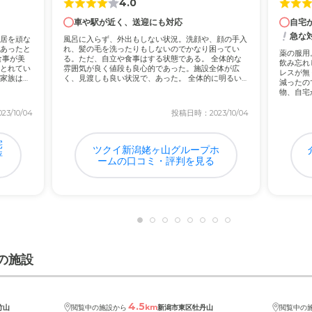
4.0
車や駅が近く、送迎にも対応
自宅
について
急な
居を頑な
風呂に入らず、外出もしない状況。洗顔や、顔の手入
歩で移動可能であり、近所にはクリニックや個人医院やデイサービス、
あったと
れ、髪の毛を洗ったりもしないのでかなり困ってい
薬の服用
食事が美
る。ただ、自立や食事はする状態である。 全体的な
飲み忘れ
とれてい
雰囲気が良く値段も良心的であった。施設全体が広
レスが無
家族はと
く、見渡しも良い状況で、あった。 全体的に明るい
減ったの
雰囲気で...
物、自宅
の家賃と食費分程度の料金で、他病院の治療費、介護料は適宜で納得で
した...
3/10/04
投稿日時：2023/10/04
宅
ツクイ新潟姥ヶ山グループホ
評
ームの口コミ・評判を見る
の施設
4.5
km
竹山
閲覧中の施設から
新潟市東区牡丹山
閲覧中の