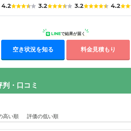
4.2
3.2
3.2
4.2
LINE
で結果が届く
空き状況を知る
料金見積もり
評判・口コミ
の高い順
評価の低い順