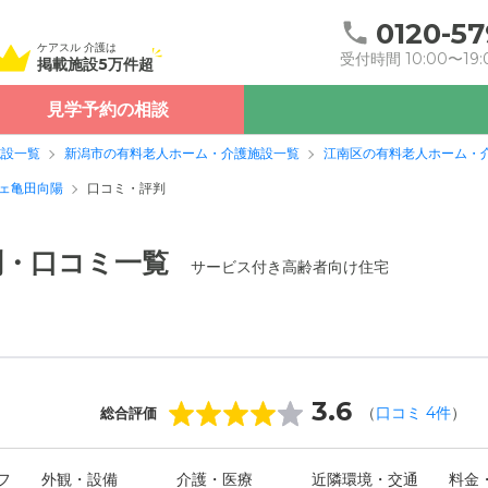
0120-57
ケアスル 介護は
受付時間 10:00〜19:
掲載施設5万件超
見学予約の相談
施設一覧
新潟市の有料老人ホーム・介護施設一覧
江南区の有料老人ホーム・
ェ亀田向陽
口コミ・評判
判・口コミ一覧
サービス付き高齢者向け住宅
3.6
（
口コミ
4
件
）
総合評価
フ
外観・設備
介護・医療
近隣環境・交通
料金