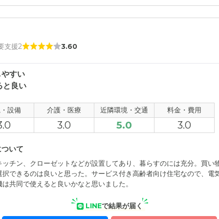
 要支援2
3.60
しやすい
ると良い
観・設備
介護・医療
近隣環境・交通
料金・費用
3.0
3.0
5.0
3.0
について
キッチン、クローゼットなどが設置してあり、暮らすのには充分。買い
選択できるのは良いと思った。サービス付き高齢者向け住宅なので、電
機は共同で使えると良いかなと思いました。
LINE
で結果が届く