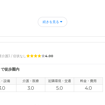
について
散歩などには向かなそうな事と、施設事態は古く、特にお風呂場は狭い
続きを見る
 要介護3 / 症状なし
4.00
まで徒歩圏内
観・設備
介護・医療
近隣環境・交通
料金・費用
3.0
3.0
5.0
4.0