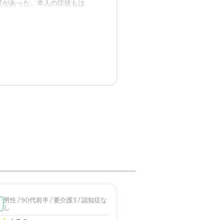
要があった。本人の症状もは
や治療などに当たることがで
いた。
男性 / 90代前半 / 要介護3 / 認知症な
男性 / 80代前半 / 要介
入居済
し
り
ができた。