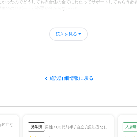
なかったのでどうしても衣食住の全てにわたってサポートしてもらう必
度までのサポートが必要か分からなかった
宜きめ細やかに症状などについて把握し、連絡してもらい、必要な介護
続きを見る
フが情報共有して物事に当たっていることが実感として感じられた。
者の雰囲気について
施設詳細情報に戻る
者に対しては厚く必要でない入居者に対しては自力や自炊などもさせて
について
ないがバリアフリーも完備され南向きの快適な空間であった。
て
/ 認知症な
男性 / 80代前半 / 自立 / 認知症なし
見学済
入居済
に応じ入居者の症状に合わせた軽重な介護・医療サービスが受けること