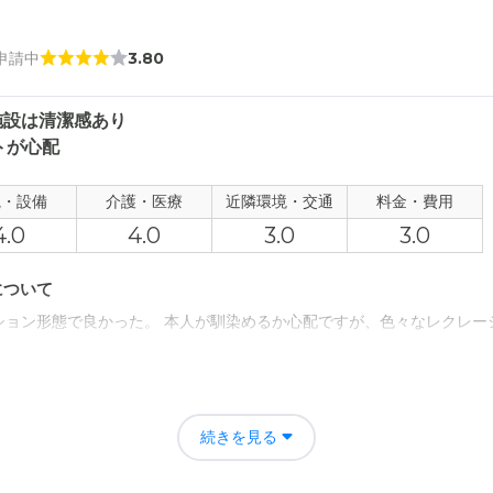
 申請中
3.80
施設は清潔感あり
トが心配
観・設備
介護・医療
近隣環境・交通
料金・費用
4.0
4.0
3.0
3.0
について
ション形態で良かった。 本人が馴染めるか心配ですが、色々なレクレー
について
所が分かりづらかった。 案内看板があると良いと思いました。 近くの
続きを見る