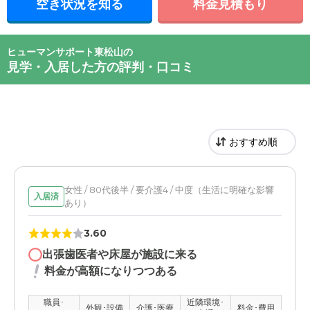
空き状況を知る
料金見積もり
ヒューマンサポート東松山の
見学・入居した方の評判・口コミ
女性 / 80代後半 / 要介護4 / 中度（生活に明確な影響
入居済
あり）
3.60
出張歯医者や床屋が施設に来る
料金が高額になりつつある
職員･
近隣環境･
外観･設備
介護･医療
料金･費用