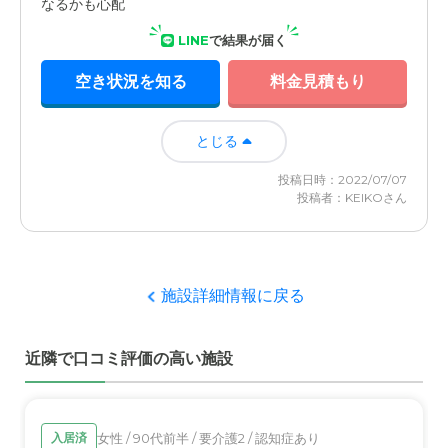
なるかも心配
LINE
で結果が届く
空き状況を知る
料金見積もり
とじる
投稿日時：2022/07/07
投稿者：KEIKOさん
施設詳細情報に戻る
近隣で口コミ評価の高い施設
女性 / 90代前半 / 要介護2 / 認知症あり
入居済