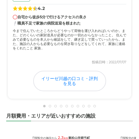
4.2
自宅から徒歩5分で行けるアクセスの良さ
職員不足で家族の病院送迎を頼まれた
今まで住んでいたところからどうやって荷物を運び入れればいいのか。ま
た、どのくらいの家財道具が必要なのか一切わからなかったこと。 住んで
みて必要なものを本人から確認をして、継ぎ足しで買っていったから。ま
た、施設の人からも必要なものを聞き取りなどをしてくれて、家族に連絡
をくれたこと 家族...
投稿日時：2022/07/07
イリーゼ川越の口コミ・評判
を見る
月額費用・エリアが近いおすすめの施設
2.3
東松山市箭弓町
閲覧中の施設から
km
閲覧中の施