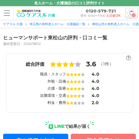
老人ホーム・介護施設の口コミ評判サイト
0120-579-721
掲載施設5万件超
0
受付 10:00〜19:00
土日祝OK
ケアスル 介護
埼玉県の有料老人ホーム・介護施設一覧
東松山市の有料老人ホーム・介護
ヒューマンサポート東松山の評判・口コミ一覧
最終更新日：2026/08/02
?
1
1
3.6
総合評価
（
1
件）
4.0
職員・スタッフ
4.0
外観・設備
4.0
介護・医療
4.0
近隣環境・交通
2.0
料金・費用
LINE
で結果が届く