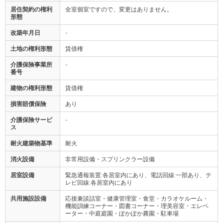
居住契約の権利
全室個室ですので、変更はありません。
形態
改築年月日
-
土地の権利形態
賃借権
介護保険事業所
-
番号
建物の権利形態
賃借権
損害賠償保険
あり
介護保険サービ
-
ス
耐火建築物基準
耐火
消火設備
非常用設備・スプリンクラー設備
居室設備
緊急通報装置:各居室内にあり、電話回線:一部あり、テ
レビ回線:各居室内にあり
共用施設設備
応接兼談話室・健康管理室・食堂・カラオケルーム・
機能訓練コーナー・図書コーナー・理美容室・エレベ
ーター・中庭庭園・ぽかぽか農園・駐車場