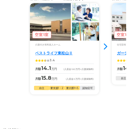
空室1室
空室1
介護付き有料老人ホーム
住宅型有料
ベストライフ東松山Ⅱ
ガーデ
3.4
14.1
14
月額
万円
月額
(入居金
100
万円
+介護保険料)
15.8
自立
月額
万円
(入居金
0
万円
+介護保険料)
自立
要支援1・2
要介護1〜5
認知症可