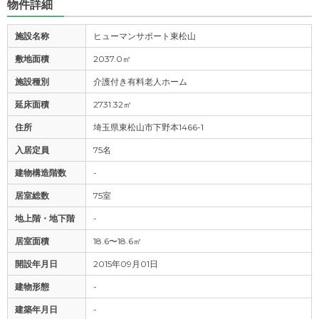
物件詳細
施設名称
ヒューマンサポート東松山
敷地面積
2037.0㎡
施設種別
介護付き有料老人ホーム
延床面積
2731.32㎡
住所
埼玉県東松山市下野本1466-1
入居定員
75名
建物構造階数
-
居室総数
75室
地上階・地下階
-
居室面積
18.6〜18.6㎡
開設年月日
2015年09月01日
建物形態
-
建築年月日
-