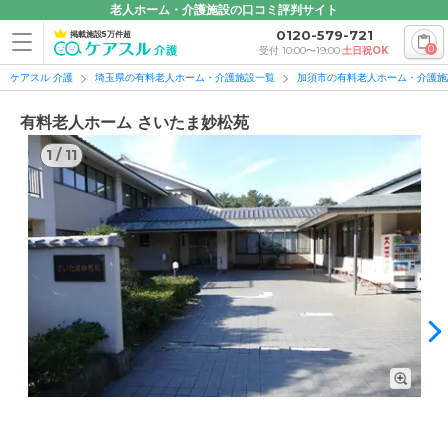
老人ホーム・介護施設の口コミ評判サイト
0120-579-721
掲載施設5万件超
0
受付 10:00〜19:00
土日祝OK
ケアスル 介護
埼玉県の有料老人ホーム・介護施設一覧
加須市の有料老人ホーム・介護施
有料老人ホーム さいたま妙松苑
1
/
11