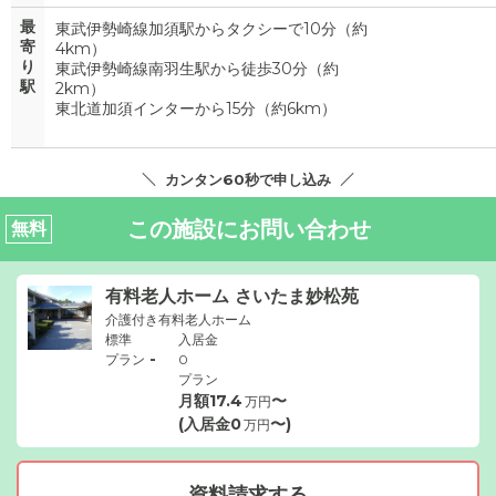
最
東武伊勢崎線加須駅からタクシーで10分（約
寄
4k
り
東武伊勢崎線南羽生駅から徒歩30分（約
駅
2k
東北道加須インターから15分（約6km）
カンタン60秒で申し込み
この施設にお問い合わせ
無料
有料老人ホーム さいたま妙松苑
介護付き有料老人ホーム
標準
入居金
-
プラン
0
プラン
月額
17.4
〜
万円
(入居金
0
〜)
万円
資料請求する