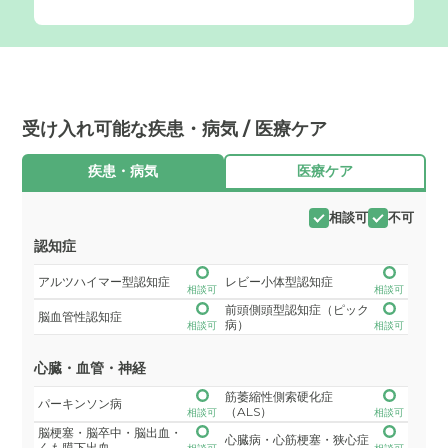
受け入れ可能な疾患・病気 / 医療ケア
疾患・病気
医療ケア
相談可
不可
認知症
アルツハイマー型認知症
レビー小体型認知症
相談可
相談可
前頭側頭型認知症（ピック
脳血管性認知症
病）
相談可
相談可
心臓・血管・神経
筋萎縮性側索硬化症
パーキンソン病
（ALS）
相談可
相談可
脳梗塞・脳卒中・脳出血・
心臓病・心筋梗塞・狭心症
くも膜下出血