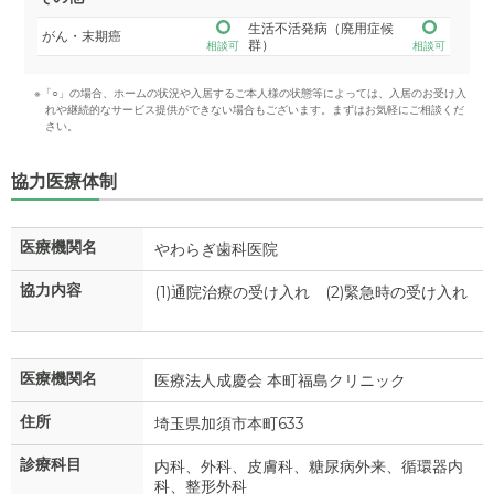
生活不活発病（廃用症候
がん・末期癌
群）
相談可
相談可
※「○」の場合、ホームの状況や入居するご本人様の状態等によっては、入居のお受け入
れや継続的なサービス提供ができない場合もございます。まずはお気軽にご相談くだ
さい。
協力医療体制
医療機関名
やわらぎ歯科医院
協力内容
(1)通院治療の受け入れ (2)緊急時の受け入れ
医療機関名
医療法人成慶会 本町福島クリニック
住所
埼玉県加須市本町633
診療科目
内科、外科、皮膚科、糖尿病外来、循環器内
科、整形外科