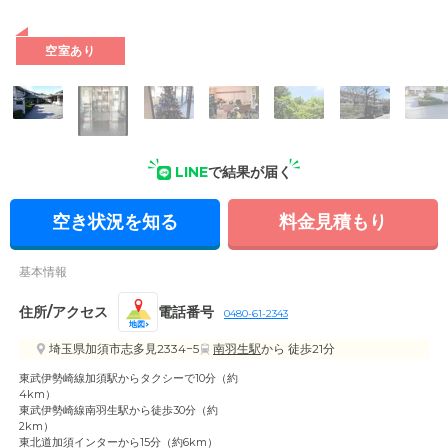
空室あり
LINE
で結果が届く
空き状況を知る
料金見積もり
基本情報
住所/アクセス
電話番号
0480-61-2343
地図
埼玉県加須市志多見2334−5
南羽生駅
から 徒歩21分
東武伊勢崎線加須駅からタクシーで10分（約
4km
東武伊勢崎線南羽生駅から徒歩30分（約
2k
東北道加須インターから15分（約6km）