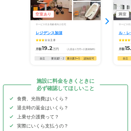
空室あり
満室
サービス付き高齢者向け住宅
サービス付
レジデンス加須
ル・レ
2.8
19.2
15
月額
万円
月額
(入居金
0
万円
+介護保険料)
自立
要支援1・2
要介護3〜5
認知症可
自立
施設に料金をきくときに
必ず確認してほしいこと
食費、光熱費はいくら？
退去時の返金はいくら？
上乗せ介護費って？
実際にいくら支払うの？