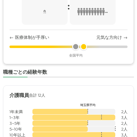
:
...
← 医療体制が手厚い
元気な方向け →
全国平均
職種ごとの経験年数
介護職員
合計 12人
埼玉県平均
1年未満
2人
1~3年
3人
3~5年
2人
5~10年
2人
10年以上
3人