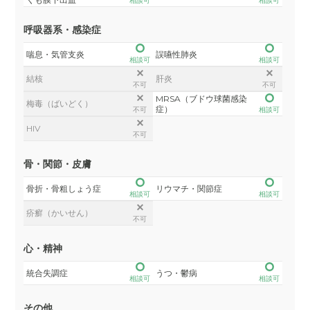
相談可
相談可
呼吸器系・感染症
喘息・気管支炎
誤嚥性肺炎
相談可
相談可
結核
肝炎
不可
不可
MRSA（ブドウ球菌感染
梅毒（ばいどく）
症）
不可
相談可
HIV
不可
骨・関節・皮膚
骨折・骨粗しょう症
リウマチ・関節症
相談可
相談可
疥癬（かいせん）
不可
心・精神
統合失調症
うつ・鬱病
相談可
相談可
その他