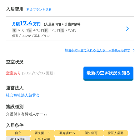
入居費用
料金プランを見る
17.4
月額
万円
(入居金
0
円) + 介護保険料
家
6.1
万円
管
4.0
万円
食
5.2
万円
他
2.0
万円
2
個室 / 13.8m
/ 基本プラン
加須市の年金で入れる老人ホーム特集から探す
空室状況
最新の空き状況を知る
空室あり
(2026/07/08 更新)
運営法人
社会福祉法人慈雲会
施設種別
介護付き有料老人ホーム
入居条件
自立
要支援1・2
要介護1〜5
認知症可
保証人必要
生活保護可
引受人必要