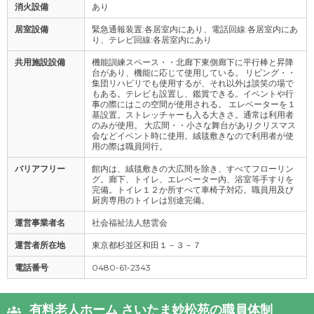
消火設備
あり
居室設備
緊急通報装置:各居室内にあり、電話回線:各居室内にあ
り、テレビ回線:各居室内にあり
共用施設設備
機能訓練スペース・・北廊下東側廊下に平行棒と昇降
台があり、機能に応じて使用している。 リビング・・
集団リハビリでも使用するが、それ以外は談笑の場で
もある。テレビも設置し、鑑賞できる。イベントや行
事の際にはこの空間が使用される。 エレベーターを１
基設置。ストレッチャーも入る大きさ。通常は利用者
のみが使用。 大広間・・小さな舞台がありクリスマス
会などイベント時に使用。絨毯敷きなので利用者が使
用の際は職員同行。
バリアフリー
館内は、絨毯敷きの大広間を除き、すべてフローリン
グ。廊下、トイレ、エレベーター内、浴室等手すりを
完備。トイレ１２か所すべて車椅子対応。職員用及び
厨房専用のトイレは別途完備。
運営事業者名
社会福祉法人慈雲会
運営者所在地
東京都杉並区和田１－３－７
電話番号
0480-61-2343
有料老人ホーム さいたま妙松苑の職員体制