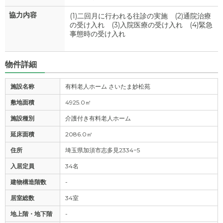
協力内容
(1)二回月に行われる往診の実施 (2)通院治療
の受け入れ (3)入院医療の受け入れ (4)緊急
事態時の受け入れ
物件詳細
施設名称
有料老人ホーム さいたま妙松苑
敷地面積
4925.0㎡
施設種別
介護付き有料老人ホーム
延床面積
2086.0㎡
住所
埼玉県加須市志多見2334−5
入居定員
34名
建物構造階数
-
居室総数
34室
地上階・地下階
-