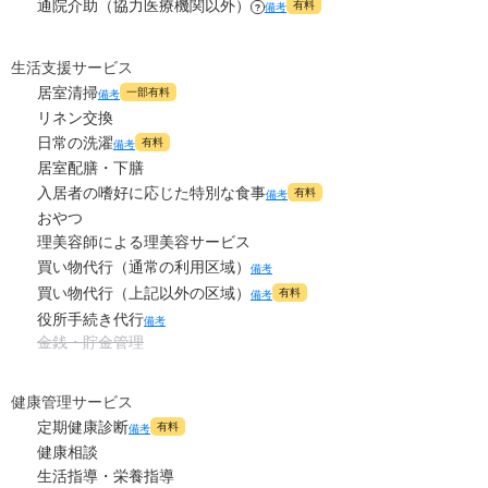
通院介助（協力医療機関以外）
有料
備考
?
生活支援サービス
居室清掃
一部有料
備考
リネン交換
日常の洗濯
有料
備考
居室配膳・下膳
入居者の嗜好に応じた特別な食事
有料
備考
おやつ
理美容師による理美容サービス
買い物代行（通常の利用区域）
備考
買い物代行（上記以外の区域）
有料
備考
役所手続き代行
備考
1
/
11
金銭・貯金管理
健康管理サービス
定期健康診断
有料
備考
健康相談
生活指導・栄養指導