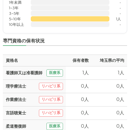
1年未満
-
1~3年
-
3~5年
-
5~10年
1人
10年以上
-
専門資格の保有状況
資格名
保有者数
埼玉県の平均
1人
1人
看護師又は准看護師
医療系
0人
0人
理学療法士
リハビリ系
0人
0人
作業療法士
リハビリ系
0人
0人
言語聴覚士
リハビリ系
0人
0人
柔道整復師
医療系