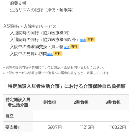
服薬支援
生活リズムの記録（排便・睡眠等）
入退院時・入院中のサービス
入退院時の同行（協力医療機関）
外観: 瓦屋根の和風な外観が特徴的なさいたま妙松苑。ご入居
入退院時の同行（協力医療機関以外）
有料
備考
者様お一人おひとりの人間性を尊重したサービスをご提供して
入院中の洗濯物交換・買い物
有料
備考
います。
入院中の見舞い訪問
有料
備考
※ 実際の提供内容や費用については施設へ直接お問い合わせください。
※ 上記のサービス情報は厚生労働省への届出内容をもとに表示しています。
「特定施設入居者生活介護」における介護保険自己負担額
特定施設入居
1割負担
2割負担
3割負担
者生活介護
自立
-
-
-
要支援1
5607円
11215円
16822円