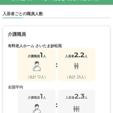
入居者ごとの職員人数
介護職員
有料老人ホーム さいたま妙松苑
1
2.2
介護職員
人
入居者
人
:
（合計 12人）
（合計 26人）
全国平均
1
2.3
介護職員
人
入居者
人
: