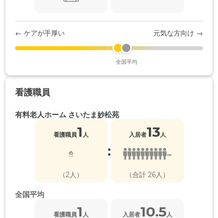
← ケアが手厚い
元気な方向け →
全国平均
看護職員
有料老人ホーム さいたま妙松苑
1
13
看護職員
人
入居者
人
:
...
（2人）
（合計 26人）
全国平均
1
10.5
看護職員
人
入居者
人