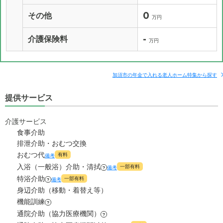
0
その他
万円
-
介護保険料
万円
加須市の年金で入れる老人ホーム特集から探す
提供サービス
介護サービス
食事介助
排泄介助・おむつ交換
おむつ代
有料
備考
入浴（一般浴）介助・清拭
一部有料
備考
?
特浴介助
一部有料
備考
?
身辺介助（移動・着替え等）
機能訓練
?
通院介助（協力医療機関）
?