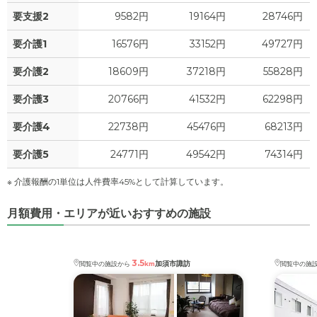
要支援2
9582円
19164円
28746円
要介護1
16576円
33152円
49727円
要介護2
18609円
37218円
55828円
要介護3
20766円
41532円
62298円
要介護4
22738円
45476円
68213円
要介護5
24771円
49542円
74314円
※ 介護報酬の1単位は人件費率45%として計算しています。
月額費用・エリアが近いおすすめの施設
3.5
加須市諏訪
閲覧中の施設から
km
閲覧中の施