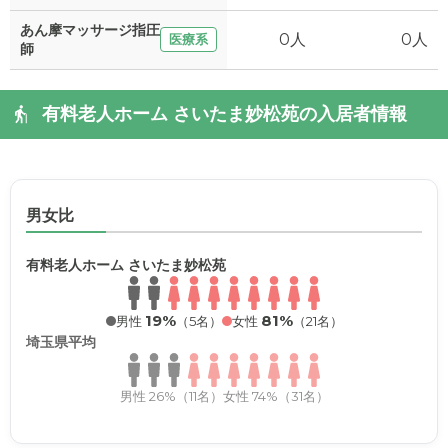
あん摩マッサージ指圧
0人
0人
医療系
師
有料老人ホーム さいたま妙松苑の入居者情報
男女比
有料老人ホーム さいたま妙松苑
19%
81%
男性
（5名）
女性
（21名）
埼玉県平均
男性 26%（11名）
女性 74%（31名）