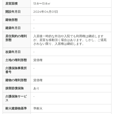
居室面積
13.8〜13.8㎡
開設年月日
2024年04月01日
建物形態
-
建築年月日
-
居住契約の権利
入居後一時的な外泊や入院でも利用権は継続します
形態
が、居室を移動頂く場合はあります。しかし、ご退苑
されない限り、入居権は継続します。
改築年月日
-
土地の権利形態
賃借権
介護保険事業所
-
番号
建物の権利形態
賃借権
損害賠償保険
あり
介護保険サービ
-
ス
耐火建築物基準
準耐火