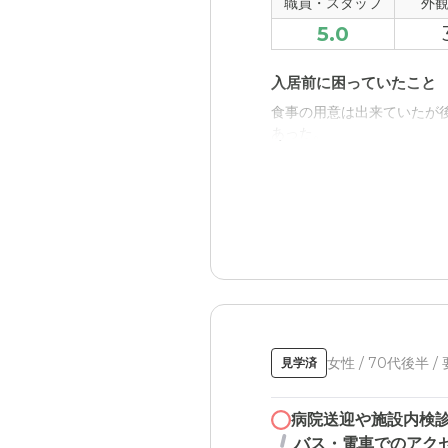
小高い丘のような場所にあ
職員・スタッフ
外
スは公共交通機関から遠く
5.0
料金費用について
入居前に困っていたこと
他のケアハウスとの比較で
食事の用意は出来ていたが
あった。
入居後どうなったか？
一人暮らしであったため、
くてよいので買い物へ行く
ケアハウス あさひが丘の
月々の費用が年金の範囲内
職員・スタッフ・他入居
女性 / 70代後半 /
見学済
一人暮らしの時と比較して
い。
病院送迎や施設内検
バス・電車でのアク