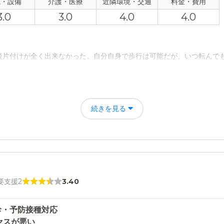
る施設で周囲に買い物が出来る場所は全く無いが、買い物ツアーや移動販
観・設備
介護・医療
近隣環境・交通
料金・費用
車で行くしか無いのがやや不便。
3.0
3.0
4.0
4.0
は入居料金は安いらしい。私の知識ではこの程度の回答しか出来ず申し
後片付けが全く出来なかった。自分自身で歩行は可能だが、いつ転んで
転倒したり病気になった場合の不安がハウスへの入居によって解消され
続きを見る
必要がなくなった。
評価
なので経済的に助かっている。また、施設の担当者の方が親切丁寧に対
者の雰囲気について
 要支援2
3.40
友人もでき他の入居者との問題はない。スタッフについても丁寧に対応
診・予防接種対応
セスが悪い