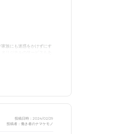
えない。
が家族にも迷惑をかけずにす
、オリジナルのサービスもあ
少高いが問題はない。
が、生活する上で問題となる
投稿日時：2024/02/29
投稿者：働き者のナマケモノ