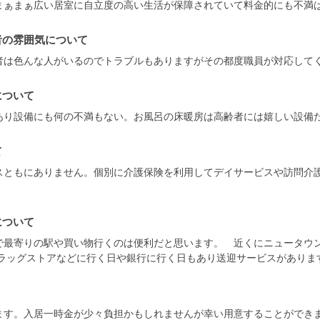
まぁまぁ広い居室に自立度の高い生活が保障されていて料金的にも不満
者の雰囲気について
者は色んな人がいるのでトラブルもありますがその都度職員が対応して
について
あり設備にも何の不満もない。お風呂の床暖房は高齢者には嬉しい設備
て
スともにありません。個別に介護保険を利用してデイサービスや訪問介
について
で最寄りの駅や買い物行くのは便利だと思います。 近くにニュータウ
ドラッグストアなどに行く日や銀行に行く日もあり送迎サービスがありま
ます。入居一時金が少々負担かもしれませんが幸い用意することができ