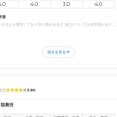
5.0
4.0
3.0
4.0
評価
ある法人が運営しており安心感がある点 施設については清潔感があり、
者の雰囲気について
るく元気な対応に大変好感が持てた。見学時、入居者の方とはそんなに
続きを見る
ねた所、楽しくて良い場所だよと答えてくれたのが印象に残っている。
について
無く新しい感じがする。居室も清潔感がある。設備は私が見た中では最
て
 自立
3.80
常勤している訳では無いが、互助会に入会すると病院への送迎が無料に
月額費用
について