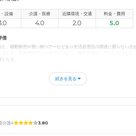
について
方はないが、清潔感もあり特に不満は無い。費用から考えると文句は言
観・設備
介護・医療
近隣環境・交通
料金・費用
3.0
4.0
2.0
5.0
て
利用していないので詳細は不明であるが変な話しは聞こえてこない。
評価
のと、移動販売や買い物ツアーなどあり生活必需品の調達に困らない点
について
するため、孤独感に苛まれることがない。服薬確認がしてもらえるなど
ではないが、自宅から車で20分以内で行くことができるので。
感となる。
者の雰囲気について
続きを見る
額であったし、月々の費用も年金の範囲なのでとても良い。電気代が多
低さは感じられないが、特に問題視するほどではないとおもう。
について
ではないため、新しい施設と比べてしまうと魅力にはかかり利点もある
 要介護4
3.80
て