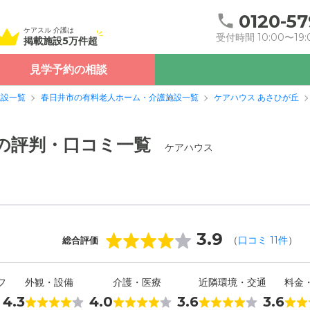
0120-57
ケアスル 介護は
受付時間 10:00〜19:
掲載施設5万件超
見学予約の相談
施設一覧
春日井市の有料老人ホーム・介護施設一覧
ケアハウス あさひが丘
の評判・口コミ一覧
ケアハウス
3.9
（
口コミ
11
件
）
総合評価
フ
外観・設備
介護・医療
近隣環境・交通
料金
4.3
4.0
3.6
3.6