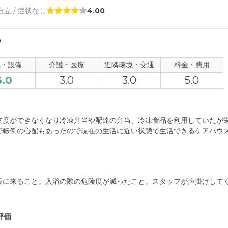
 自立 / 症状なし
4.00
る
観・設備
介護・医療
近隣環境・交通
料金・費用
5.0
3.0
3.0
5.0
支度ができなくなり冷凍弁当や配達の弁当、冷凍食品を利用していたが
で転倒の心配もあったので現在の生活に近い状態で生活できるケアハウ
設に来ること。入浴の際の危険度が減ったこと。スタッフが声掛けして
評価