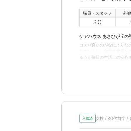
外観・内装・居室・設備
新しい設備ではないので仕
職員・スタッフ
外
3.0
介護医療サービスについ
介護、医療サービスはまだ
ケアハウス あさひが丘の
コスパ良いのがなによりな
近隣環境や交通アクセス
むのでよい。食堂で食事を
決して立地条件は良いわけ
る点が毎日の生活上の安心
料金費用について
職員・スタッフ・他入居
入居時の費用も合理的な金
有料施設と比べると、腰の
外観・内装・居室・設備
建設物としては新しい施設
点はない。
女性 / 90代前半 /
入居済
介護医療サービスについ