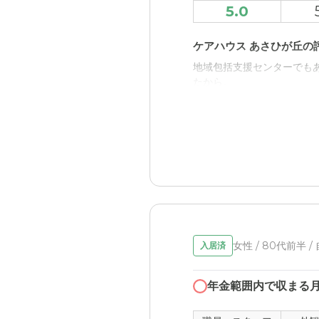
5.0
ケアハウス あさひが丘の
地域包括支援センターでも
たから。
職員・スタッフ・他入居
スタッフは若い人が多く明
の生活はどうですか？と尋
外観・内装・居室・設備
外観と内装は古びた様子は
介護医療サービスについ
女性 / 80代前半 /
入居済
ケアハウスなので看護師が
年金範囲内で収まる
近隣環境や交通アクセス