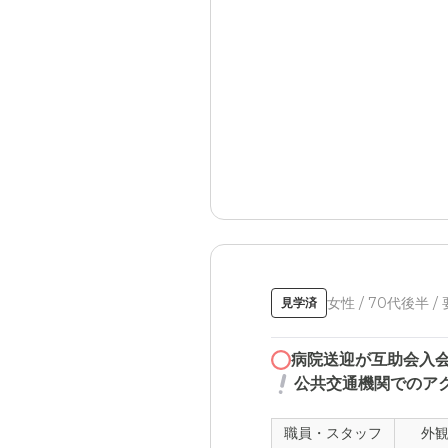
女性 / 70代後半 /
見学済
病院送迎が互助会入
公共交通機関でのア
職員・スタッフ
外