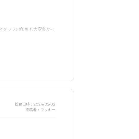
スタッフの印象も大変良かっ
長話は出来なかったがここで
も充実していると思うから。
投稿日時：2024/05/02
投稿者：ワッキー
なる点は良いと思った。