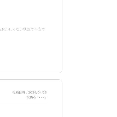
売等で補っている。 アクセ
訳ないです。
もおかしくない状況で不安で
た。また、食事の用意をしな
応してくれている。
投稿日時：2024/04/26
投稿者：ricky
して頂けるので、ありがた