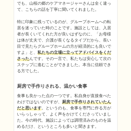
でも、山桜の郷のケアマネージャーさんは全く違っ
て、こちらの話を丁寧に聞いてくれました。

特に印象に残っているのが、グループホームへの転
居を迷っていた時のことです。施設としては、入居
者が長くいてくれた方が良いはずなのに、「お母様
は体が丈夫で、介護が長くなるタイプだから、長い
目で見たらグループホームの方が経済的にも良いで
すよ」と、
私たちの立場に立ってアドバイスをくだ
さった
んです。その一言で、私たちは安心して次の
ステップに進むことができました。本当に信頼でき
る方でした。
厨房で手作りされる、温かい食事
食事も良かった点の一つです。私自身が直接食べた
わけではないのですが、
厨房で手作りされていたん
だと思います
。というのも、食事を専門に作る方が
いらっしゃって、よく声をかけてくださっていまし
た。今の時代、施設によっては調理済みのものを温
めるだけ、というところも多いと聞きます。
