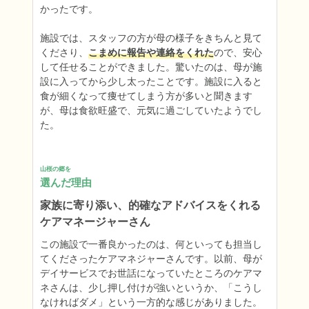
かったです。

施設では、スタッフの方が母の様子をきちんと見て
くださり、
こまめに報告や連絡をくれた
ので、安心
して任せることができました。驚いたのは、母が施
設に入ってから少し太ったことです。施設に入ると
食が細くなって痩せてしまう方が多いと聞きます
が、母は食欲旺盛で、元気に過ごしていたようでし
た。
山桜の郷を
選んだ理由
家族に寄り添い、的確なアドバイスをくれる
ケアマネージャーさん
この施設で一番良かったのは、何といっても担当し
てくださったケアマネジャーさんです。以前、母が
デイサービスでお世話になっていたところのケアマ
ネさんは、少し押し付けが強いというか、「こうし
なければダメ」という一方的な感じがありました。