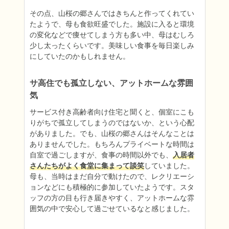
その点、山桜の郷さんではきちんと作ってくれてい
たようで、母も食欲旺盛でした。施設に入ると環境
の変化などで痩せてしまう方も多い中、母はむしろ
少し太ったくらいです。美味しい食事を毎日楽しみ
にしていたのかもしれません。
サ高住でも孤立しない、アットホームな雰囲
気
サービス付き高齢者向け住宅と聞くと、個室にこも
りがちで孤立してしまうのではないか、という心配
がありました。でも、山桜の郷さんはそんなことは
ありませんでした。もちろんプライベートな時間は
自室で過ごしますが、食事の時間以外でも、
入居者
さんたちがよく食堂に集まって談笑
していました。
母も、当時はまだ自分で動けたので、レクリエーシ
ョンなどにも積極的に参加していたようです。スタ
ッフの方の目も行き届きやすく、アットホームな雰
囲気の中で安心して過ごせているなと感じました。