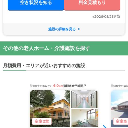
空き状況を知る
など施設内は充分な広さ。エレベーター・車いす用トイレ・機械浴槽も
料金見積もり
完備しているため、車いすをご利用の方もご安心ください。施設へは、
JR東海道線「幸田駅」から徒歩13分。ご家族様が立ち寄りやすい立地
も、大きな魅力です。
※2026/05/26更新
施設の詳細を見る
その他の老人ホーム・介護施設を探す
月額費用・エリアが近いおすすめの施設
6.0
蒲郡市金平町開戸
閲覧中の施設から
km
閲覧中の施
空室2室
空室あ