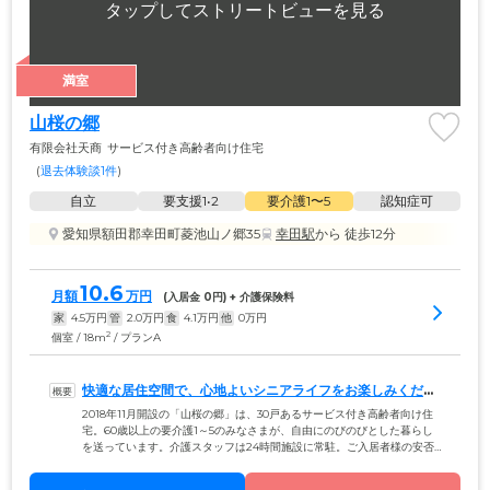
満室
山桜の郷
有限会社天商
サービス付き高齢者向け住宅
(
退去体験談1件
)
自立
要支援1•2
要介護1〜5
認知症可
愛知県額田郡幸田町菱池山ノ郷35
幸田駅
から 徒歩12分
10.6
月額
万円
(入居金 
0
円) + 介護保険料
家
4.5
万円
管
2.0
万円
食
4.1
万円
他
0
万円
2
個室 / 18m
/ プランA
快適な居住空間で、心地よいシニアライフをお楽しみくださ
い
2018年11月開設の「山桜の郷」は、30戸あるサービス付き高齢者向け住
宅。60歳以上の要介護1～5のみなさまが、自由にのびのびとした暮らし
を送っています。介護スタッフは24時間施設に常駐。ご入居者様の安否
確認・見守りを行い、快適で安心できる暮らしをサポートしています。
お部屋はプライバシーに配慮した完全個室。廊下・食堂・共有スペース