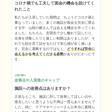
コロナ禍でも工夫して面会の機会を設けてく
れたこと
私たちが入居していた期間は、ちょうどコロナ禍と
重なっていました。多くの施設が面会を完全に禁止
する中、山桜の郷さんでは会える機会を作ってくれ
ました。もちろん、玄関先で少し離れて話したり、
全身を消毒したりと厳しい制限はありましたが、そ
れでも顔を見て話せるだけで安心感が全く違いま
す。完全に遮断するのではなく、
どうすれば安全に
会えるかを考えてくださる姿勢
がありがたかったで
す。
山桜の郷の
改善点や入居後のギャップ
施設への改善点はありますか？
正直なところ、施設に対して改善してほしい点や、
退去したいと思うような不満は一度もありませんで
した。特に、ケアマネージャーさんが本当に素晴ら