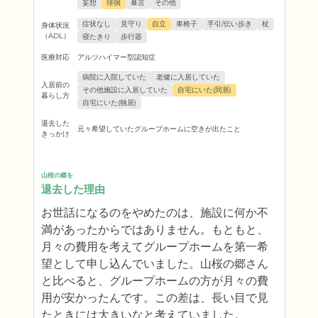
妄想
徘徊
暴言
その他
症状なし
見守り
自立
車椅子
手引/伝い歩き
杖
身体状況
（ADL）
寝たきり
歩行器
医療対応
アルツハイマー型認知症
病院に入院していた
老健に入居していた
入居前の
その他施設に入居していた
自宅にいた(同居)
暮らし方
自宅にいた(独居)
退去した
元々希望していたグループホームに空きが出たこと
きっかけ
山桜の郷を
退去した理由
お世話になるのをやめたのは、施設に何か不
満があったからではありません。もともと、
月々の費用を考えてグループホームを第一希
望として申し込んでいました。山桜の郷さん
と比べると、グループホームの方が月々の費
用が安かったんです。この差は、長い目で見
たときには大きいなと考えていました。
