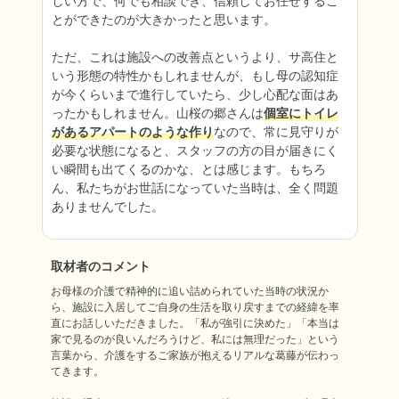
しい方で、何でも相談でき、信頼してお任せするこ
とができたのが大きかったと思います。

ただ、これは施設への改善点というより、サ高住と
いう形態の特性かもしれませんが、もし母の認知症
が今くらいまで進行していたら、少し心配な面はあ
ったかもしれません。山桜の郷さんは
個室にトイレ
があるアパートのような作り
なので、常に見守りが
必要な状態になると、スタッフの方の目が届きにく
い瞬間も出てくるのかな、とは感じます。もちろ
ん、私たちがお世話になっていた当時は、全く問題
ありませんでした。
取材者のコメント
お母様の介護で精神的に追い詰められていた当時の状況か
ら、施設に入居してご自身の生活を取り戻すまでの経緯を率
直にお話しいただきました。「私が強引に決めた」「本当は
家で見るのが良いんだろうけど、私には無理だった」という
言葉から、介護をするご家族が抱えるリアルな葛藤が伝わっ
てきます。
