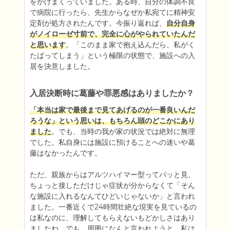
をかけまくっていました。ある時、自分の体調不良
で病院に行ったら、先生からなぜか私宛てに精神安
定剤が処方されたんです。今振り返れば、
自分自身
がノイローゼ寸前で、完全に心がやられていたんだ
と思います
。「このまま家で抱え込んだら、私がく
たばってしまう」という極限の状態で、施設への入
居を決意しました。
入居決断時に葛藤や罪悪感はありましたか？
「本当は家で最後まで見てあげるのが一番良いんだ
ろうな」という思いは、もちろん頭のどこかにあり
ました
。でも、当時の我が家の状況では絶対に無理
でした。私自身には施設に預けることへの迷いや葛
藤はなかったんです。

ただ、親族からはアルツハイマー型ってパッと見、
ちょっと接しただけじゃ症状が分からなくて「そん
な施設に入れるなんてひどいじゃないか」と言われ
ました。一番近くで24時間壮絶な現実を見ているの
は私なのに、理解してもらえないもどかしさはあり
ましたね。でも、周囲になんと言われようと、私は