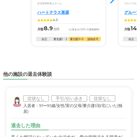
住宅型有料老人ホーム
グループホ
ハートテラス形原
グルー
4.5
8.9
14
月額
万円
月額
(入居金
26
万円
+介護保険料)
自立
要支援1・2
要介護3〜5
認知症可
自立
他の施設の退去体験談
症状なし
手引/伝い歩き
症状なし
入居者：91〜95歳/女性/実の父母/要介護1/自宅にいた(独
居)
退去した理由