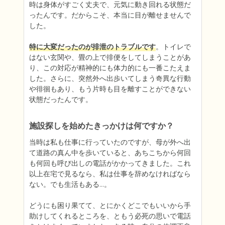
時は身体がすごく丈夫で、元気に動き回れる状態だ
ったんです。だからこそ、本当に目が離せませんで
した。

特に大変だったのが排泄のトラブルです
。トイレで
はない玄関や、畳の上で排便をしてしまうことがあ
り、この対応が精神的にも体力的にも一番こたえま
した。さらに、突然外へ出歩いてしまう奇異な行動
や徘徊もあり、もう片時も目を離すことができない
状態だったんです。
施設探しを始めたきっかけは何ですか？
当時は私も仕事に行っていたのですが、母が外へ出
て道路の真ん中を歩いていると、あちこちから何回
も何回も呼び出しの電話がかかってきました。これ
以上在宅で見るなら、私は仕事を辞めなければなら
ない。でも生活もある…。

どうにも困り果てて、とにかくどこでもいいから手
助けしてくれるところを、ともう必死の思いで電話