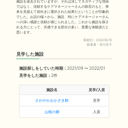
施設を退去されていますが、それは決してネガティブな理由
ではなく、信頼するケアマネージャーさんの助言のもと、将
来を見据えて前向きに選択された結果だということが印象的
でした。お話の端々から、施設、特にケアマネージャーさん
への深い感謝と信頼が感じられました。これから施設を探さ
れる方にとって、共感できる部分の多い、貴重な体験談だと
思います。
取材日：2026/06/30
執筆者：岸川京子
見学した施設
施設探しをしていた時期：
2021/09 〜 2022/01
見学をした施設：
2件
施設名
見学/入居
さわやかおかざき館
見学
山桜の郷
入居