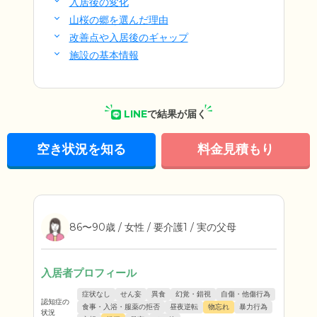
入居後の変化
山桜の郷を選んだ理由
改善点や入居後のギャップ
施設の基本情報
LINE
で結果が届く
空き状況を知る
料金見積もり
86〜90歳 / 女性 / 要介護1 / 実の父母
入居者プロフィール
症状なし
せん妄
異食
幻覚・錯視
自傷・他傷行為
認知症の
食事・入浴・服薬の拒否
昼夜逆転
物忘れ
暴力行為
状況