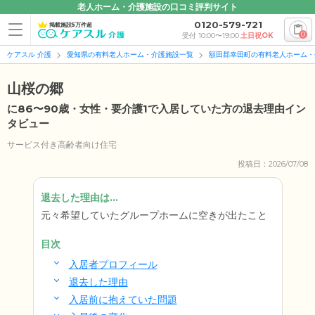
老人ホーム・介護施設の口コミ評判サイト
0120-579-721
掲載施設5万件超
0
受付 10:00〜19:00
土日祝OK
ケアスル 介護
愛知県の有料老人ホーム・介護施設一覧
額田郡幸田町の有料老人ホーム・
山桜の郷
に86〜90歳・女性・要介護1で入居していた方の退去理由イン
タビュー
サービス付き高齢者向け住宅
投稿日：2026/07/08
退去した理由は...
元々希望していたグループホームに空きが出たこと
目次
入居者プロフィール
退去した理由
入居前に抱えていた問題