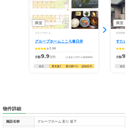
満室
満室
グループホーム
住宅型有料
グループホームこころ春日井
すたい
3.96
9.9
9.
月額
万円
月額
(入居金
0
万円
+介護保険料)
自立
要支援2
要介護1〜5
認知症可
自立
物件詳細
施設名称
グループホーム 彩り 坂下