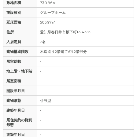
敷地面積
730.96㎡
施設種別
グループホーム
延床面積
505.97㎡
住所
愛知県春日井市坂下町1-947-25
入居定員
2名
建物構造階数
木造造り2階建ての1.2階部分
居室総数
-
地上階・地下階
-
居室面積
-
開設年月日
-
建物形態
併設型
建築年月日
-
居住契約の権利
-
形態
改築年月日
-