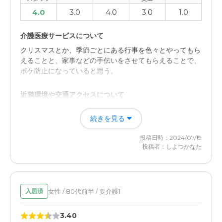
4.0
3.0
4.0
3.0
1.0
介護医療サービスについて
クリスマスとか、季節ごとにある行事を色々とやってもら
えることと、家事などの手伝いをさせてもらえることで、
ボケ防止になっていると思う。
近隣環境や交通アクセスについて
大通りから少し中に入っているので、道が狭くて敷地内の
続きを見る
駐車場も狭いため、なかなか行くのが面倒になってしまい
ますが、なるべく不足なものは届けたりはしています。
投稿日時：2024/07/19
投稿者：しよつかなた
女性 / 80代前半 / 要介護1
入居済
3.40