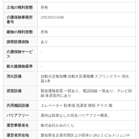
土地の権利形態
所有
介護保険事業所
2392500498
番号
建物の権利形態
所有
損害賠償保険
あり
介護保険サービ
-
ス
耐火建築物基準
-
消火設備
自動火災報知機 自動火災通報機 スプリンクラー 消火
器4本
居室設備
緊急通報装置:一部あり、電話回線:一部あり、テレビ回
線:各居室内にあり
共用施設設備
エレベーター 駐車場 洗濯室 階段 テラス 畑
バリアフリー
屋内は段差なしの完全バリアフリー構造。
運営事業者名
株式会社かみのくら
運営者所在地
愛知県名古屋市西区上小田井2-282-2 ビルドジュン1F