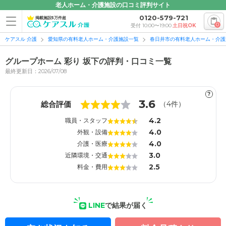
老人ホーム・介護施設の口コミ評判サイト
0120-579-721
掲載施設5万件超
0
受付 10:00〜19:00
土日祝OK
ケアスル 介護
愛知県の有料老人ホーム・介護施設一覧
春日井市の有料老人ホーム・介護
グループホーム 彩り 坂下の評判・口コミ一覧
最終更新日：2026/07/08
?
1
1
3.6
総合評価
（
4
件）
4.2
職員・スタッフ
4.0
外観・設備
4.0
介護・医療
3.0
近隣環境・交通
2.5
料金・費用
LINE
で結果が届く