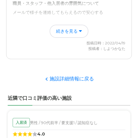
職員・スタッフ・他入居者の雰囲気について
介護医療サービスについて
メールで様子を連絡してもらえるので安心する
直ぐに対応していただけるので、助かっています、コロナ
で大変でしょうがよく対応してくださいます。
外観・内装・居室・設備について
続きを見る
近隣環境や交通アクセスについて
まだ新しいかもしれませんがきれいになっている
実家から遠い、車がないと行けない。免許を持っていない
投稿日時：2022/04/19
投稿者：しよつかなた
のでタクシーか妹に頼むしかないです、
介護医療サービスについて
お金はかかるけど内科の診療や美容院にきてもらってやっ
料金費用について
てもらえる
全体的にみてこんなもんではと思います、義母と比べても
施設詳細情報に戻る
よいと思います。大変助かっております。
近隣環境や交通アクセスについて
奥に入ったところにあるので少しわかりにくい
近隣で口コミ評価の高い施設
料金費用について
まかせてあるのでかなり高い気がしています
男性 / 90代前半 / 要支援1 / 認知症なし
入居済
4.0