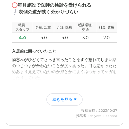
毎月施設で医師の検診を受けられる
表側の道が狭く分かりづらい
職員･
近隣環境･
外観･設備
介護･医療
料金･費用
スタッフ
交通
4.0
4.0
4.0
3.0
2.0
入居前に困っていたこと
物忘れがひどくてさっき言ったことをすぐ忘れてしまい話
のつじつまが合わないことが度々あった。目も悪かったた
めあまり見えていないのか扉とかによくぶつかってケガを
したりしていた。
入居後どうなったか？
続きを見る
家に居なくなったので直接何かをしなくてはならないとい
うことがなくなったのでずいぶん助かっていますが、施設
投稿日時：2023/10/27
からあれが無いから持ってきてください等のお願いがよく
投稿者：shiyotsu_kanata
ある