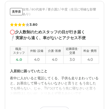
グループホーム 彩り 坂下の評価
介護的なことは全てやってもらえるので、日常的な介護等
女性 / 80代後半 / 要介護2 / 中度（生活に明確な影響
見学済
あり）
を行わなくてもよくなり非常に助かっています。
3.80
職員・スタッフ・他入居者の雰囲気について
少人数制のためスタッフの目が行き届く
人の入れ替わりが結構多いように思いますが、丁寧な対応
実家から遠く、車がないとアクセス不便
はしてくれていると思う
職員･
近隣環境･
外観・内装・居室・設備について
外観･設備
介護･医療
料金･費用
スタッフ
交通
施設としては綺麗だと思いました。これからも綺麗さを維
4.0
4.0
4.0
3.0
4.0
持していけるようにして欲しいと思いました。
入居前に困っていたこと
介護医療サービスについて
夜中に人がいると電話してくる、子供も走りまわっている
優しく接してくれている感じがして良かったと思う。検診
と。お茶出して帰ってもらいなさいと言うと もう出した
の方も施設まで来ていただいて毎月診てもらっているので
でも帰らない、じゃ、TVつけてもう先に寝なさいと言う
安心できる。
と納得はしないが、とりあえず寝るみたいです、
近隣環境や交通アクセスについて
入居後どうなったか？