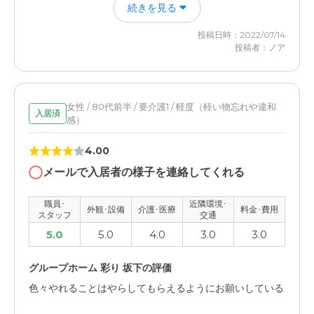
民家の奥のほうにあるため表側の道から行くと細くてわか
続きを見る
誰かがいるので、安心感がある、何かあれば直ぐに対応し
りづらいの。裏側の大きい通りまで出て大回りをして行か
てくださるのでたすかっています。
なくてはならないので面倒です。
投稿日時：2022/07/14
投稿者：ノア
グループホーム 彩り 坂下の評価
料金費用について
スタッフの対応、親身になって聞いて下さる。頑固な母
一般的にどうかって思うけど、ちょっと高すぎると思いま
が、納得はしていなくてもダメなことは、いけないと少し
すが、自分で見てるわけにもいかないためしょうがなくお
は感じているようです。
女性 / 80代前半 / 要介護1 / 軽度（軽い物忘れや違和
入居済
願いしている感じです。
感）
職員・スタッフ・他入居者の雰囲気について
4.00
とても親身です。義母のホームと比べ物にならないです。
メールで入居者の様子を連絡してくれる
義母の方は、入居人数が多いので目が届かない。週２から
３ぐらい視に行ってました。 お願いしてもできてないで
職員･
近隣環境･
す。
外観･設備
介護･医療
料金･費用
スタッフ
交通
5.0
5.0
4.0
3.0
3.0
外観・内装・居室・設備について
100％いいということはないですし、人それぞれなので、
グループホーム 彩り 坂下の評価
母が良ければいいです。綺麗ですし、大人数の入居ではな
色々やれることはやらしてもらえるようにお願いしている
いので、目がとどきます。