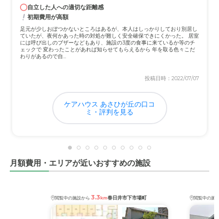
自立した人への適切な距離感
初期費用が高額
足元が少しおぼつかないところはあるが、本人はしっかりしており別居し
ていたが、夜何かあった時の対処が難しく安全確保できにくかった。 居室
には呼び出しのブザーなどもあり、施設の3度の食事に来ているか等のチ
ェックで 変わったことがあれば知らせてもらえるから 年を取る色々こだ
わりがあるので自...
投稿日時：2022/07/07
ケアハウス あさひが丘の口コ
ミ・評判を見る
月額費用・エリアが近いおすすめの施設
3.3
春日井市下市場町
閲覧中の施設から
km
閲覧中の施