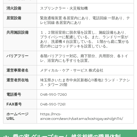
消火設備
スプリンクラー・火災報知機
居室設備
緊急通報装置:各居室内にあり、電話回線:一部あり、テ
レビ回線:各居室内にあり
共用施設設備
１，２階浴室前に脱衣場を設置し、施錠設備もあり、
プライバシーに配慮している。また、ランドリー室が
あり、洗濯機４台設置している。 １階から庭に繋がる
窓の外にはウッドデッキを設置している。
バリアフリー
各階バリアフリー対応。廊下部分、共用部分、各トイ
レ、浴室内にも手すりを設置。
運営事業者名
メディカル・ケア・サービス 株式会社
運営者所在地
埼玉県さいたま市中央区新都心11番地2 ランド・アクシ
ス・タワー 29階
電話番号
048-990-7260
FAX番号
048-990-7261
ホームページ
https://mcs-
URL
ainoie.com/search/saitama/koshigayashi/gh114/
愛の家 グループホーム 越谷相模の職員体制