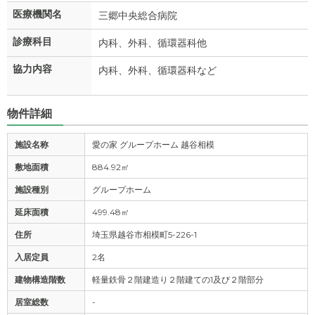
医療機関名
三郷中央総合病院
診療科目
内科、外科、循環器科他
協力内容
内科、外科、循環器科など
物件詳細
施設名称
愛の家 グループホーム 越谷相模
敷地面積
884.92㎡
施設種別
グループホーム
延床面積
499.48㎡
住所
埼玉県越谷市相模町5-226-1
入居定員
2名
建物構造階数
軽量鉄骨２階建造り２階建ての1及び２階部分
居室総数
-