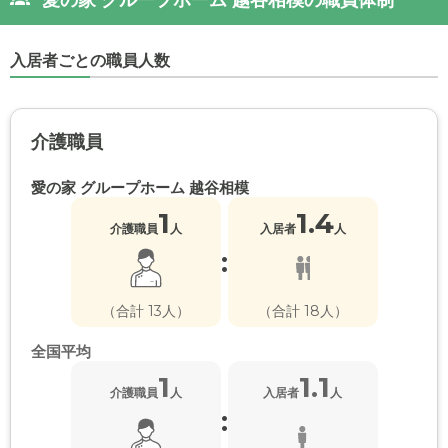
入居者ごとの職員人数
介護職員
愛の家 グループホーム 越谷相模
1
1.4
介護職員
人
入居者
人
:
（合計 13人）
（合計 18人）
全国平均
1
1.1
介護職員
人
入居者
人
: