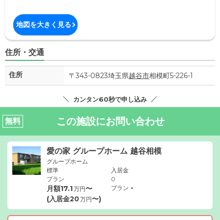
地図を大きく見る
住所・交通
住所
〒343-0823埼玉県
越谷市
相模町5-226-1
カンタン60秒で申し込み
この施設にお問い合わせ
無料
愛の家 グループホーム 越谷相模
グループホーム
標準
入居金
プラン
0
-
月額
17.1
〜
プラン
万円
(入居金
20
〜)
万円