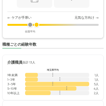
← ケアが手厚い
元気な方向け →
全国平均
職種ごとの経験年数
介護職員
合計 13人
埼玉県平均
1年未満
1人
1~3年
1人
3~5年
5人
5~10年
4人
10年以上
2人