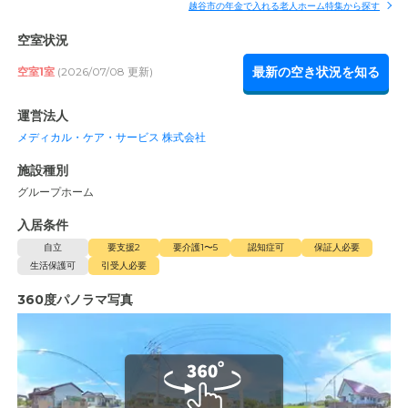
越谷市の年金で入れる老人ホーム特集から探す
空室状況
最新の空き状況を知る
空室1室
(2026/07/08 更新)
運営法人
メディカル・ケア・サービス 株式会社
施設種別
グループホーム
入居条件
自立
要支援2
要介護1〜5
認知症可
保証人必要
生活保護可
引受人必要
360度パノラマ写真