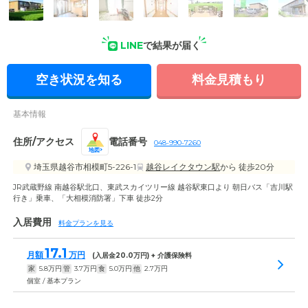
LINE
で結果が届く
外観: 落ち着いたレンガ調の外壁が、のどかな風景になじみま
す。田んぼに囲まれた日当たりのよいホームです。
空き状況を知る
料金見積もり
基本情報
住所/アクセス
電話番号
048-990-7260
地図
埼玉県越谷市相模町5-226-1
越谷レイクタウン駅
から 徒歩20分
JR武蔵野線 南越谷駅北口、東武スカイツリー線 越谷駅東口より 朝日バス「吉川駅
行き」乗車、「大相模消防署」下車 徒歩2分
入居費用
料金プランを見る
17.1
月額
万円
(入居金
20.0
万円) + 介護保険料
家
5.8
万円
管
3.7
万円
食
5.0
万円
他
2.7
万円
個室 / 基本プラン