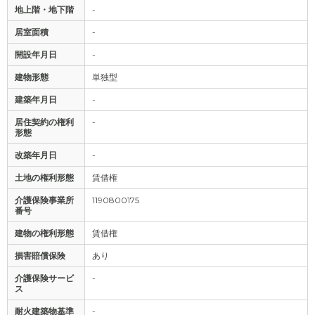
地上階・地下階
-
居室面積
-
開設年月日
-
建物形態
単独型
建築年月日
-
居住契約の権利
-
形態
改築年月日
-
土地の権利形態
賃借権
介護保険事業所
1190800175
番号
建物の権利形態
賃借権
損害賠償保険
あり
介護保険サービ
-
ス
耐火建築物基準
-