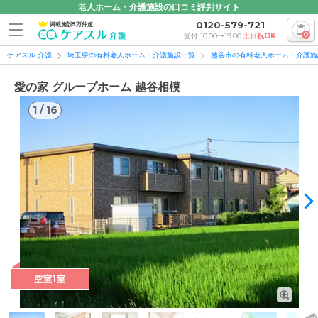
老人ホーム・介護施設の口コミ評判サイト
0120-579-721
掲載施設5万件超
0
受付 10:00〜19:00
土日祝OK
ケアスル 介護
埼玉県の有料老人ホーム・介護施設一覧
越谷市の有料老人ホーム・介護施
愛の家 グループホーム 越谷相模
1
/
16
1
/
16
空室1室