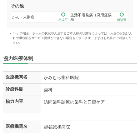
その他
生活不活発病（廃用症候
がん・末期癌
群）
相談可
相談可
※「○」の場合、ホームの状況や入居するご本人様の状態等によっては、入居のお受け入
れや継続的なサービス提供ができない場合もございます。まずはお気軽にご相談くだ
さい。
協力医療体制
医療機関名
かみむら歯科医院
診療科目
歯科
協力内容
訪問歯科診療の歯科と口腔ケア
医療機関名
越谷誠和病院