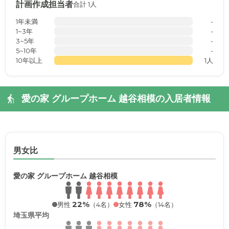
計画作成担当者
合計 1人
1年未満
-
1~3年
-
3~5年
-
5~10年
-
10年以上
1人
愛の家 グループホーム 越谷相模の入居者情報
男女比
愛の家 グループホーム 越谷相模
22%
78%
男性
（4名）
女性
（14名）
埼玉県平均