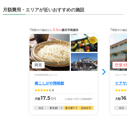
月額費用・エリアが近いおすすめの施設
2.1
越谷市南越谷
閲覧中の施設から
km
閲覧中の施
満室
空室3
住宅型有料老人ホーム
グループホ
南こしがや翔裕館
ケアサ
4.8
17.5
16
月額
万円
月額
(入居金
0
万円
+介護保険料)
自立
要支援1・2
要介護1〜3
認知症可
自立