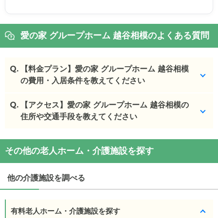
愛の家 グループホーム 越谷相模のよくある質問
Q.
【料金プラン】愛の家 グループホーム 越谷相模
の費用・入居条件を教えてください
Q.
愛の家 グループホーム 越谷相模
【アクセス】愛の家 グループホーム 越谷相模の
の入居金・月額料
金は次のとおりです。
住所や交通手段を教えてください
・初期費用が
20
万円
・月額費用が
17.1
万円
愛の家 グループホーム 越谷相模
の
交通アクセス
その他の老人ホーム・介護施設を探す
・
住所：
埼玉県
越谷市
相模町5-226-1
愛の家 グループホーム 越谷相模
の対応可能な入居
・
最寄り駅：
越谷レイクタウン駅
1.6km
条件は次のとおりです。
他の介護施設を調べる
・要介護度：要支援2、要介護1、要介護2、要介護
愛の家 グループホーム 越谷相模
の
交通アクセス
3、要介護4、要介護5
・JR武蔵野線 南越谷駅北口、東武スカイツリー線
・認知症：受け入れ可
越谷駅東口より 朝日バス「吉川駅行き」乗車、「大
有料老人ホーム・介護施設を探す