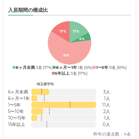
入居期間の構成比
17%
17%
6%
61%
6ヶ月未満
3名 (17%)
6ヶ月〜1年
1名 (6%)
1〜5年
11名 (61%)
5年以上
3名 (17%)
埼玉県平均
6ヶ月未満
3人
6ヶ月〜1年
1人
1〜5年
11人
5〜10年
2人
10〜15年
1人
15年以上
0人
昨年の退去数：4名