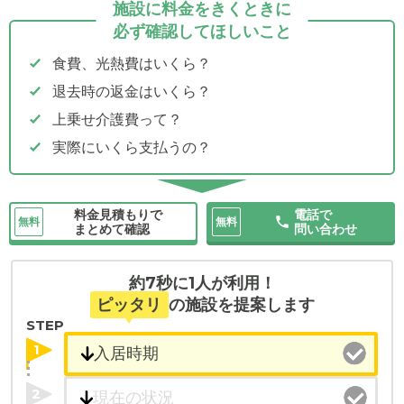
施設に料金をきくときに
必ず確認してほしいこと
食費、光熱費はいくら？
退去時の返金はいくら？
上乗せ介護費って？
実際にいくら支払うの？
料金見積もりで
電話で
無料
無料
まとめて確認
問い合わせ
約7秒に1人が利用！
ピッタリ
の施設を提案します
STEP
1
2