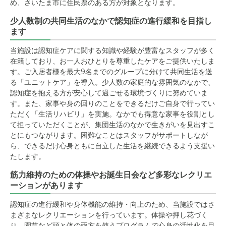
め、さいたま市に住民票のある方が対象となります。
少人数制の共同生活のなかで認知症の進行緩和を目指し
ます
当施設は認知症ケアに関する知識や経験が豊富なスタッフが多く
在籍しており、お一人おひとりを尊重したケアをご提供いたしま
す。ご入居者様を最大9名までのグループに分けて共同生活を送
る「ユニットケア」を導入。少人数の家庭的な雰囲気のなかで、
認知症を抱える方が安心して過ごせる環境づくりに努めていま
す。また、家事や身の回りのことをできるだけご自身で行ってい
ただく「生活リハビリ」を実施。なかでも得意な家事を役割とし
て担っていただくことが、集団生活のなかで生きがいを見出すこ
とにもつながります。困難なことはスタッフがサポートしなが
ら、できるだけ心身ともに自立した生活を継続できるよう支援い
たします。
筋力維持のための体操やお誕生日会など多彩なレクリエ
ーションがあります
認知症の進行緩和や身体機能の維持・向上のため、当施設ではさ
まざまなレクリエーションを行っています。体操や押し花づく
り、園芸など頭と体の両方を使うプログラムで心身の活性化を目