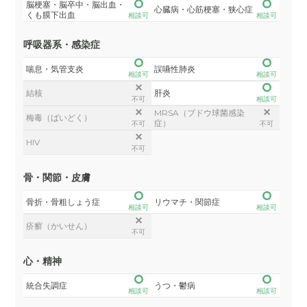
脳梗塞・脳卒中・脳出血・
心臓病・心筋梗塞・狭心症
くも膜下出血
相談可
相談可
呼吸器系・感染症
喘息・気管支炎
誤嚥性肺炎
相談可
相談可
結核
肝炎
不可
相談可
MRSA（ブドウ球菌感染
梅毒（ばいどく）
症）
不可
不可
HIV
不可
骨・関節・皮膚
骨折・骨粗しょう症
リウマチ・関節症
相談可
相談可
疥癬（かいせん）
不可
心・精神
統合失調症
うつ・鬱病
相談可
相談可