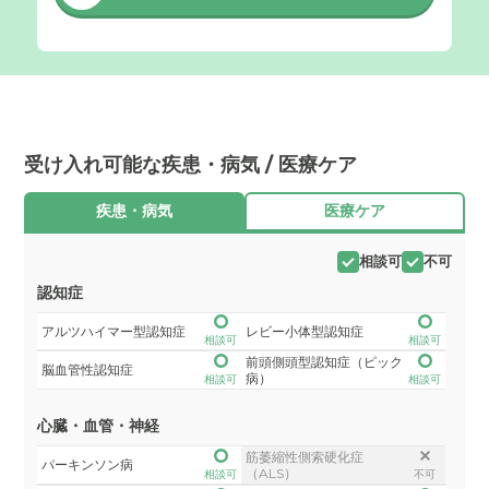
受け入れ可能な疾患・病気 / 医療ケア
疾患・病気
医療ケア
相談可
不可
認知症
アルツハイマー型認知症
レビー小体型認知症
相談可
相談可
前頭側頭型認知症（ピック
脳血管性認知症
病）
相談可
相談可
心臓・血管・神経
筋萎縮性側索硬化症
パーキンソン病
（ALS）
相談可
不可