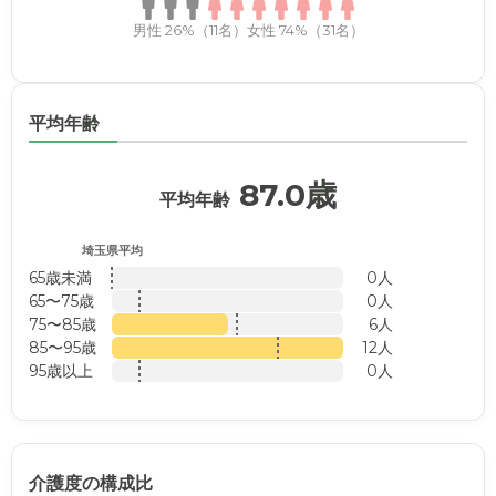
男性 26%（11名）
女性 74%（31名）
平均年齢
87.0歳
平均年齢
埼玉県平均
65歳未満
0人
65〜75歳
0人
75〜85歳
6人
85〜95歳
12人
95歳以上
0人
介護度の構成比