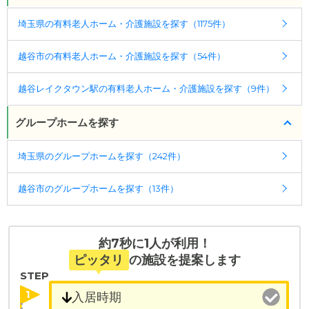
相模消防署」下車 徒歩2分
ケアスル 介護では詳細な
料金プラン
をご確認頂けま
埼玉県の有料老人ホーム・介護施設を探す（1175件）
す。詳しくは
こちら
。
越谷市の有料老人ホーム・介護施設を探す（54件）
◎ケアスル 介護の3つの特徴
・経験豊富な入居相談員が完全無料で施設探しをサ
越谷レイクタウン駅の有料老人ホーム・介護施設を探す（9件）
ポート
入居相談：
0120-579-721
（無料）
グループホームを探す
受付時間：10：00～19：00
埼玉県のグループホームを探す（242件）
・全国10000件の介護施設情報を掲載
幅広い選択肢の中から、条件にあった施設を選ぶ
越谷市のグループホームを探す（13件）
ことができます。
・こだわりの条件や医療体制から施設を探せる
たとえば「カラオケ」「麻雀」が楽しめる施設、
約7秒に1人が利用！
「夫婦入居可」の施設、「看取り可」の施設など、
ピッタリ
の施設を提案します
医療・看護体制から施設を探すこともできます。
STEP
1