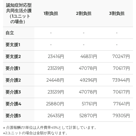
認知症対応型
共同生活介護
1割負担
2割負担
3割負担
（1ユニット
の場合）
自立
-
-
-
要支援1
-
-
-
要支援2
23416円
46831円
70247円
要介護1
23539円
47078円
70617円
要介護2
24648円
49296円
73944円
要介護3
23539円
47078円
70617円
要介護4
25880円
51761円
77641円
要介護5
26435円
52870円
79305円
※ 介護報酬の1単位は人件費率45%として計算しています。
※2ユニットの場合は金額が異なります。