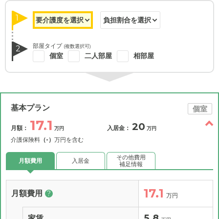
1
部屋タイプ
(複数選択可)
2
個室
二人部屋
相部屋
基本プラン
個室
17.1
20
月額：
入居金：
万円
万円
介護保険料
（-）
万円を含む
その他費用
月額費用
入居金
補足情報
17.1
月額費用
?
万円
5.8
家賃