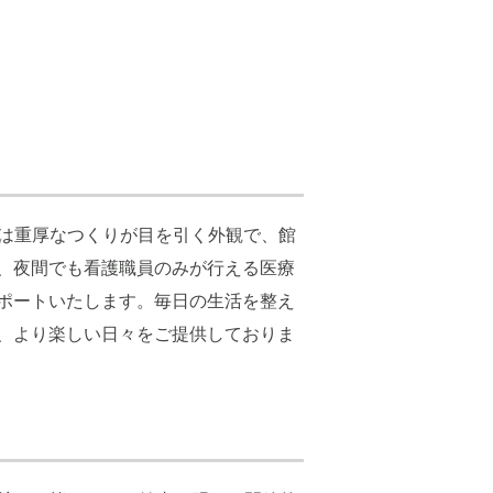
建物がな
受付・エントランス: 上質な暮らしを感じさせ
す。駐車場も多くご用意しておりますので、お
設は重厚なつくりが目を引く外観で、館
し、夜間でも看護職員のみが行える医療
ポートいたします。毎日の生活を整え
、より楽しい日々をご提供しておりま