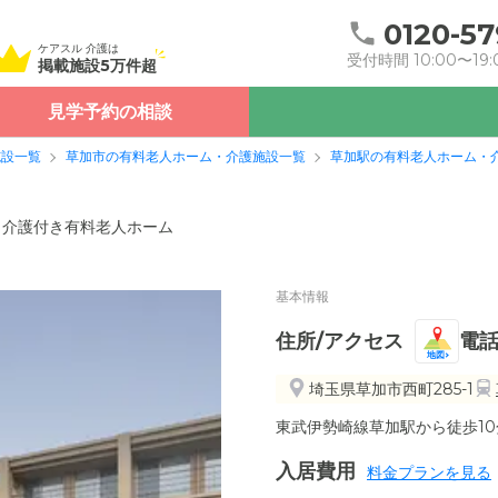
0120-57
ケアスル 介護は
受付時間 10:00〜19:
掲載施設5万件超
見学予約の相談
施設一覧
草加市の有料老人ホーム・介護施設一覧
草加駅の有料老人ホーム・
介護付き有料老人ホーム
基本情報
住所/アクセス
電
地図
埼玉県草加市西町285-1
東武伊勢崎線草加駅から徒歩10分
入居費用
料金プランを見る