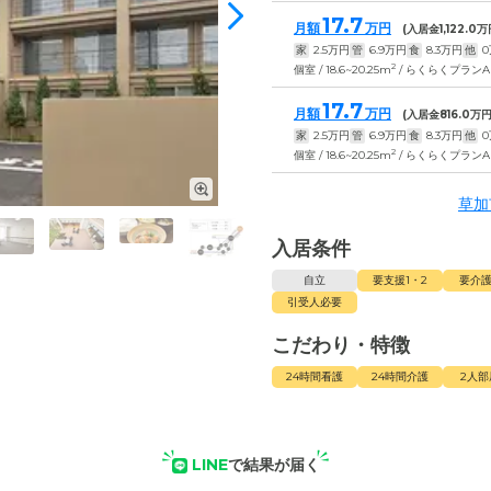
17.7
月額
万円
(入居金
1,122.0
万
家
2.5
万円
管
6.9
万円
食
8.3
万円
他
0
2
個室 / 18.6~20.25m
/ らくらくプランAタ
17.7
月額
万円
(入居金
816.0
万円
家
2.5
万円
管
6.9
万円
食
8.3
万円
他
0
2
個室 / 18.6~20.25m
/ らくらくプランAタ
草加
入居条件
自立
要支援1・2
要介護
引受人必要
こだわり・特徴
24時間看護
24時間介護
2人部
LINE
で結果が届く