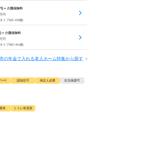
円) + 介護保険料
万円
イプ(65~69歳)
) + 介護保険料
万円
イプ(80~84歳)
市の年金で入れる老人ホーム特集から探す
1〜5
認知症可
保証人必要
生活保護可
屋有
トイレ有居室