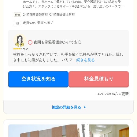
ホームです。当ホームで暮らしているのは、要介護認定3～5の認定を受
けた方々。スタッフによるサポートを受けながら、思い思いのペースで
生活を送られています。施設内には、スタッフが24時間常駐しており、
24時間看護師常駐
/
24時間介護士常駐
ご入居者様の生活を支援。日中、ご入居者様お一人おひとりと直接コミ
ュニケーションをとりながら、お体の状態や精神面に異常がないか確か
定員40名
/
居室40室
/
めています。夜間は、こまめな巡回を実施。お一人おひとりに対する安
否確認を徹底しておりますので、万が一の際もご安心ください。
夜間も常駐看護師がいて安心
4.0
挨拶をしっかりされていて、相手を敬う気持ちが見てとれた。親し
き中にも礼儀がありました。 バリア...
続きを見る
空き状況を知る
料金見積もり
※2026/04/20更新
施設の詳細を見る