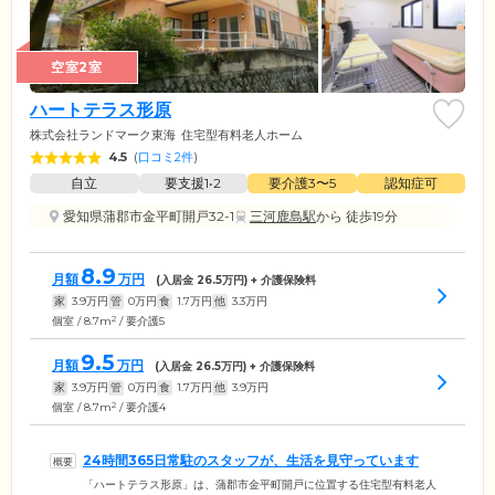
空室2室
ハートテラス形原
株式会社ランドマーク東海
住宅型有料老人ホーム
4.5
(
口コミ2件
)
自立
要支援1•2
要介護3〜5
認知症可
愛知県蒲郡市金平町開戸32-1
三河鹿島駅
から 徒歩19分
8.9
月額
万円
(入居金
26.5
万円) + 介護保険料
家
3.9
万円
管
0
万円
食
1.7
万円
他
3.3
万円
2
個室 / 8.7m
/ 要介護5
9.5
月額
万円
(入居金
26.5
万円) + 介護保険料
家
3.9
万円
管
0
万円
食
1.7
万円
他
3.9
万円
2
個室 / 8.7m
/ 要介護4
24時間365日常駐のスタッフが、生活を見守っています
「ハートテラス形原」は、蒲郡市金平町開戸に位置する住宅型有料老人