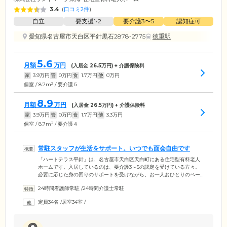
3.4
(
口コミ2件
)
自立
要支援1•2
要介護3〜5
認知症可
愛知県名古屋市天白区平針黒石2878-2775
徳重駅
5.6
月額
万円
(入居金
26.5
万円) + 介護保険料
家
3.9
万円
管
0
万円
食
1.7
万円
他
0
万円
2
個室 / 8.7m
/ 要介護５
8.9
月額
万円
(入居金
26.5
万円) + 介護保険料
家
3.9
万円
管
0
万円
食
1.7
万円
他
3.3
万円
2
個室 / 8.7m
/ 要介護４
常駐スタッフが生活をサポート。いつでも面会自由です
「ハートテラス平針」は、名古屋市天白区天白町にある住宅型有料老人
ホームです。入居しているのは、要介護3～5の認定を受けている方々。
必要に応じた身の回りのサポートを受けながら、お一人おひとりのペー
スで生活されています。施設内には、スタッフが24時間365日常駐。日常
24時間看護師常駐
/
24時間介護士常駐
的にご入居者様とコミュニケーションをとり、お体や精神面に異変がな
いかチェックしております。万が一の場合も迅速に対応できるよう、夜
定員34名
/
居室34室
/
間は定期的に見回りを実施して安否確認を行っております。また当施設
は、面会時間や滞在時間が原則無制限。ご家族やご友人など、大切な
方々との素敵なひとときをお楽しみください。