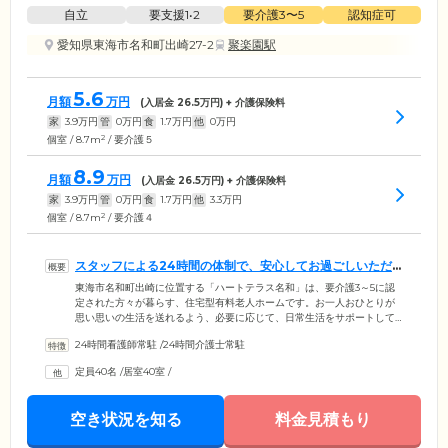
自立
要支援1•2
要介護3〜5
認知症可
愛知県東海市名和町出崎27-2
聚楽園駅
5.6
月額
万円
(入居金
26.5
万円) + 介護保険料
家
3.9
万円
管
0
万円
食
1.7
万円
他
0
万円
2
個室 / 8.7m
/ 要介護５
8.9
月額
万円
(入居金
26.5
万円) + 介護保険料
家
3.9
万円
管
0
万円
食
1.7
万円
他
3.3
万円
2
個室 / 8.7m
/ 要介護４
スタッフによる24時間の体制で、安心してお過ごしいただ
けます
東海市名和町出崎に位置する「ハートテラス名和」は、要介護3～5に認
定された方々が暮らす、住宅型有料老人ホームです。お一人おひとりが
思い思いの生活を送れるよう、必要に応じて、日常生活をサポートして
います。当ホームでは、スタッフが24時間常駐。ご入居者様に安心して
24時間看護師常駐
/
24時間介護士常駐
お過ごしいただける取り組みを実施しています。日中は、ご入居者様と
会話をしながら、その日のお体の状況や精神状態を確認。夜間は定期的
定員40名
/
居室40室
/
な見回りを行い、ご入居者様の安否を確認しています。おひとりで体調
を崩されたとしても、迅速に発見・対応ができる体制が整っていますの
で、ご安心ください。
空き状況を知る
料金見積もり