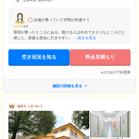
定員40名
/
居室40室
/
た全室完全個室で、施設内は段差のない完全バリアフリー設計。各所に
手すりを設置し、足腰の弱いご入居者様にも安心して移動していただけ
るつくりとなっております。
設備が整っていて空間が快適そう
3.6
環境が整ったところにある。動ける人は外出できそうなところだと
感じた。家族も面会に行きやすい。 ...
続きを見る
空き状況を知る
料金見積もり
※2026/07/18更新
施設の詳細を見る
蒲郡市 人気 No.3