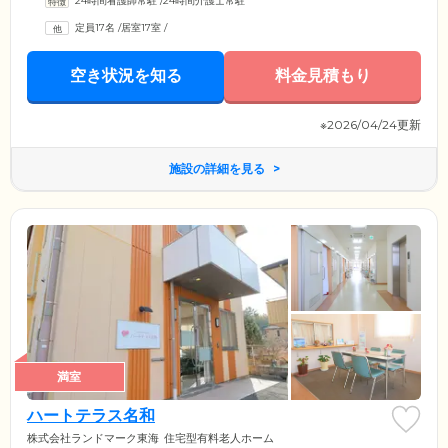
24時間看護師常駐
/
24時間介護士常駐
認したり、夜間の巡回を定期的に行うなど、ご入居者様の安心・安全な
暮らしのために尽力しております。また、ご入居者様が過ごされる各居
定員17名
/
居室17室
/
室は、全室完全個室。プライベートな時間をゆっくりおくつろぎいただ
けます。施設見学も承っておりますので、ぜひお気軽にご連絡くださ
い。
空き状況を知る
料金見積もり
※2026/04/24更新
施設の詳細を見る
満室
ハートテラス名和
株式会社ランドマーク東海
住宅型有料老人ホーム