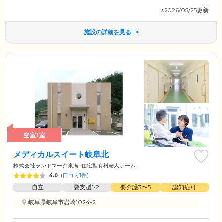
※2026/05/25更新
施設の詳細を見る
空室1室
メディカルスイート岐阜北
株式会社ランドマーク東海
住宅型有料老人ホーム
4.0
(
口コミ1件
)
自立
要支援1•2
要介護3〜5
認知症可
岐阜県岐阜市岩崎1024-2