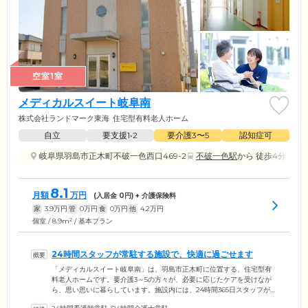
空室1室
メディカルスイート岐阜南
株式会社ランドマーク東海
住宅型有料老人ホーム
自立
要支援1•2
要介護3〜5
認知症可
岐阜県羽島市正木町不破一色西口469-2
不破一色駅
から 徒歩4分
8.1
月額
万円
(入居金
0
円) + 介護保険料
家
3.9
万円
管
0
万円
食
0
万円
他
4.2
万円
2
個室 / 8.9m
/ 基本プラン
24時間スタッフが常駐する施設で、快適に過ごせます
「メディカルスイート岐阜南」は、羽島市正木町に位置する、住宅型有
料老人ホームです。要介護3～5の方々が、必要に応じたケアを受けなが
ら、思い思いに暮らしています。施設内には、24時間365日スタッフが常
駐。コミュニケーションをとりながらご入居者様のお体や精神状態を確