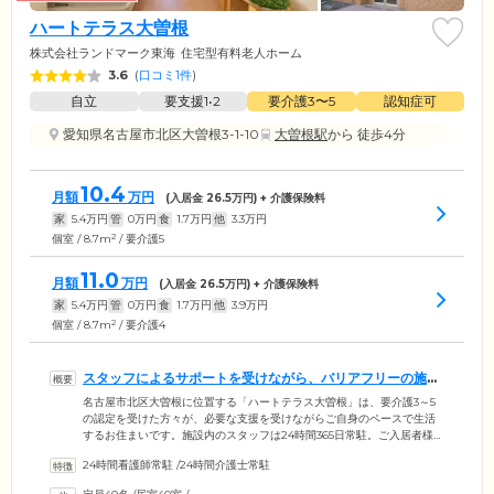
ハートテラス大曽根
株式会社ランドマーク東海
住宅型有料老人ホーム
3.6
(
口コミ1件
)
自立
要支援1•2
要介護3〜5
認知症可
愛知県名古屋市北区大曽根3-1-10
大曽根駅
から 徒歩4分
10.4
月額
万円
(入居金
26.5
万円) + 介護保険料
家
5.4
万円
管
0
万円
食
1.7
万円
他
3.3
万円
2
個室 / 8.7m
/ 要介護5
11.0
月額
万円
(入居金
26.5
万円) + 介護保険料
家
5.4
万円
管
0
万円
食
1.7
万円
他
3.9
万円
2
個室 / 8.7m
/ 要介護4
スタッフによるサポートを受けながら、バリアフリーの施設
内で過ごせます
名古屋市北区大曽根に位置する「ハートテラス大曽根」は、要介護3～5
の認定を受けた方々が、必要な支援を受けながらご自身のペースで生活
するお住まいです。施設内のスタッフは24時間365日常駐。ご入居者様と
の会話をとおして、普段からお体や精神面の具合をチェックしていま
24時間看護師常駐
/
24時間介護士常駐
す。さらに夜間の巡回を定期的に行い、ご入居者様の安否確認に努めて
おります。ご入居者様がお住まいになる居室は、プライバシーに配慮し