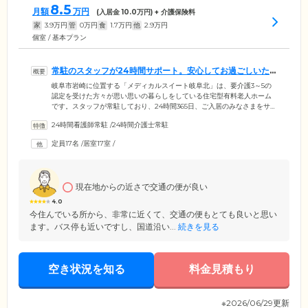
8.5
月額
万円
(入居金
10.0
万円) + 介護保険料
家
3.9
万円
管
0
万円
食
1.7
万円
他
2.9
万円
個室 / 基本プラン
常駐のスタッフが24時間サポート。安心してお過ごしいた
だけます
岐阜市岩崎に位置する「メディカルスイート岐阜北」は、要介護3～5の
認定を受けた方々が思い思いの暮らしをしている住宅型有料老人ホーム
です。スタッフが常駐しており、24時間365日、ご入居のみなさまをサポ
ートいたします。日中はコミュニケーションを図りながら、お一人おひ
24時間看護師常駐
/
24時間介護士常駐
とりの心身状態を確認。普段と様子が違う場合などは、看護師や医師を
交えながら対応いたします。夜間は定期的な巡回を徹底。安否確認をこ
定員17名
/
居室17室
/
まめに行い、万が一のケースにすぐ対応できるよう努めております。ま
た、当施設では、ご家族様やご友人との面会時間に制限を設けておりま
せん。ご入居者様にとって大切な方とのひとときを、こころゆくまで満
喫できます。
現在地からの近さで交通の便が良い
4.0
今住んでいる所から、非常に近くて、交通の便もとても良いと思い
ます。バス停も近いですし、国道沿い...
続きを見る
空き状況を知る
料金見積もり
※2026/06/29更新