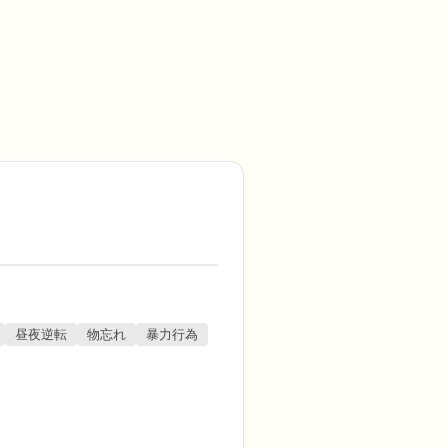
昼夜逆転
物忘れ
暴力行為