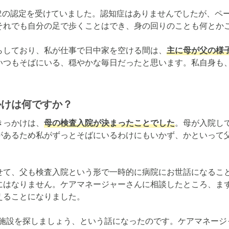
援2の認定を受けていました。認知症はありませんでしたが、ペ
それでも自分の足で歩くことはでき、身の回りのことも何とかこ
らしており、私が仕事で日中家を空ける間は、
主に母が父の様
いつもそばにいる、穏やかな毎日だったと思います。私自身も
かけは何ですか？
きっかけは、
母の検査入院が決まったことでした
。母が入院し
があるため私がずっとそばにいるわけにもいかず、かといって
せて、父も検査入院という形で一時的に病院にお世話になるこ
にはなりません。ケアマネージャーさんに相談したところ、まず
ることになりました。

の施設を探しましょう、という話になったのです。ケアマネージ