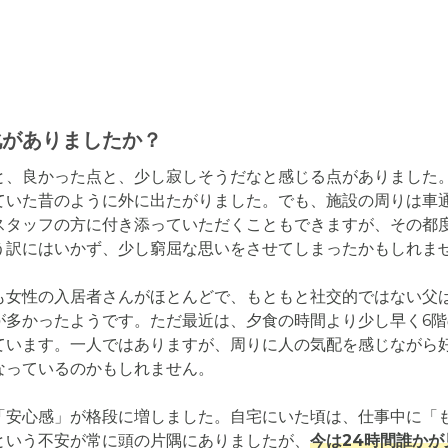
化がありましたか？
と、良かった点と、少し寂しそうだなと感じる点がありました
ていた昔のように外に出たがりました。でも、施設の周りは車
スタッフの方に付き添っていただくこともできますが、その都
う訳にはいかず、少し窮屈な思いをさせてしまったかもしれませ
も女性の入居者さんがほとんどで、もともと社交的ではない父
が多かったようです。ただ最近は、夕食の時間より少し早く6
ています。一人ではありますが、周りに人の気配を感じながら
っているのかもしれません。

「安心感」が格段に増しました。自宅にいた頃は、仕事中に「
という不安が常に頭の片隅にありましたが、
今は24時間誰か