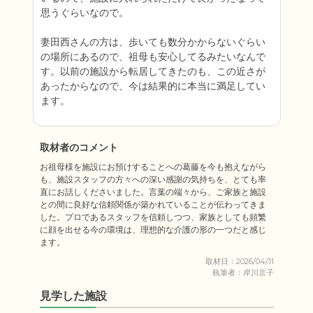
思うぐらいなので。

妻田西さんの方は、歩いても数分かからないぐらい
の場所にあるので、祖母も安心してるみたいなんで
す。以前の施設から転居してきたのも、この近さが
あったからなので、今は結果的に本当に満足してい
ます。
取材者のコメント
お祖母様を施設にお預けすることへの葛藤を今も抱えながら
も、施設スタッフの方々への深い感謝の気持ちを、とても率
直にお話しくださいました。言葉の端々から、ご家族と施設
との間に良好な信頼関係が築かれていることが伝わってきま
した。プロであるスタッフを信頼しつつ、家族としても頻繁
に顔を出せる今の環境は、理想的な介護の形の一つだと感じ
ます。
取材日：2026/04/11
執筆者：岸川京子
見学した施設