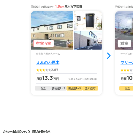
1.9
厚木市下荻野
閲覧中の施設から
km
閲覧中の施
空室4室
満室
住宅型有料老人ホーム
サービス付
えみのわ厚木
マザー
2.87
13.3
10
月額
万円
月額
(入居金
0
万円
+介護保険料)
自立
要支援1・2
要介護1〜5
認知症可
自立
他の施設の入居体験談