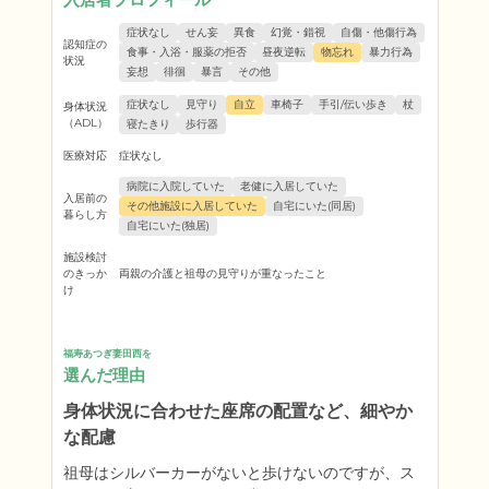
症状なし
せん妄
異食
幻覚・錯視
自傷・他傷行為
認知症の
食事・入浴・服薬の拒否
昼夜逆転
物忘れ
暴力行為
状況
妄想
徘徊
暴言
その他
症状なし
見守り
自立
車椅子
手引/伝い歩き
杖
身体状況
（ADL）
寝たきり
歩行器
医療対応
症状なし
病院に入院していた
老健に入居していた
入居前の
その他施設に入居していた
自宅にいた(同居)
暮らし方
自宅にいた(独居)
施設検討
のきっか
両親の介護と祖母の見守りが重なったこと
け
福寿あつぎ妻田西を
選んだ理由
身体状況に合わせた座席の配置など、細やか
な配慮
祖母はシルバーカーがないと歩けないのですが、ス