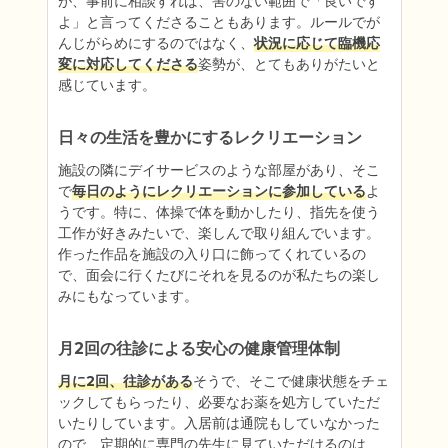
が、事前に相談すれば、害のない範囲で「良いです
よ」と言ってくださることもあります。ルールでが
んじがらめにするのではなく、
状況に応じて臨機応
変に対応してくださる
姿勢が、とてもありがたいと
感じています。
日々の生活を豊かにするレクリエーション
施設の隣にデイサービスのような部屋があり、そこ
で
毎日のようにレクリエーションに参加している
よ
うです。特に、体操で体を動かしたり、指先を使う
工作が好きみたいで、楽しんで取り組んでいます。
作った作品を施設の入り口に飾ってくれているの
で、面会に行くたびにそれを見るのが私たちの楽し
みにもなっています。
月2回の往診による安心の健康管理体制
月に2回、往診がある
そうで、そこで健康状態をチェ
ックしてもらったり、必要なお薬を処方していただ
いたりしています。入居前は通院もしていなかった
ので、定期的に専門の先生に見ていただけるのは、