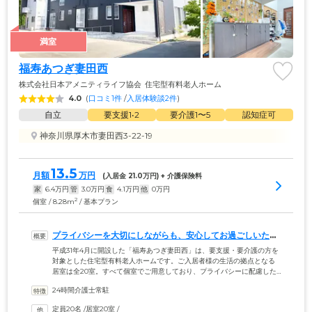
満室
福寿あつぎ妻田西
株式会社日本アメニティライフ協会
住宅型有料老人ホーム
4.0
(
口コミ1件
 /
入居体験談2件
)
自立
要支援1•2
要介護1〜5
認知症可
神奈川県厚木市妻田西3-22-19
13.5
月額
万円
(入居金 
21.0
万円) + 介護保険料
家
6.4
万円
管
3.0
万円
食
4.1
万円
他
0
万円
2
個室 / 8.28m
/ 基本プラン
プライバシーを大切にしながらも、安心してお過ごしいただ
けます
平成31年4月に開設した「福寿あつぎ妻田西」は、要支援・要介護の方を
対象とした住宅型有料老人ホームです。ご入居者様の生活の拠点となる
居室は全20室。すべて個室でご用意しており、プライバシーに配慮した
空間です。そのため、自由にお昼寝したりご友人様とおしゃべりを楽し
24時間介護士常駐
んだり、ご自宅での生活を大きく変えることなく、ご入居者様それぞれ
のライフスタイルで、思いおもいにお過ごしいただけます。また、万が
定員20名
 /
居室20室
 /