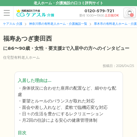
老人ホーム・介護施設の口コミ評判サイト
0120-579-721
掲載施設5万件超
0
受付 10:00〜19:00
土日祝OK
ケアスル 介護
神奈川県の有料老人ホーム・介護施設一覧
厚木市の有料老人ホーム・介護
福寿あつぎ妻田西
に86〜90歳・女性・要支援2で入居中の方へのインタビュー
住宅型有料老人ホーム
投稿日：2026/04/25
入居した理由は...
身体状況に合わせた座席の配置など、細やかな配
慮
要望とルールのバランスが取れた対応
面会や差し入れなど、柔軟で臨機応変な対応
日々の生活を豊かにするレクリエーション
月2回の往診による安心の健康管理体制
目次