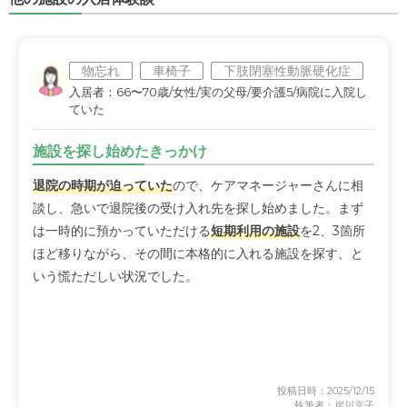
物忘れ
車椅子
下肢閉塞性動脈硬化症
入居者：66〜70歳/女性/実の父母/要介護5/病院に入院し
ていた
施設を探し始めたきっかけ
退院の時期が迫っていた
ので、ケアマネージャーさんに相
談し、急いで退院後の受け入れ先を探し始めました。まず
は一時的に預かっていただける
短期利用の施設
を2、3箇所
ほど移りながら、その間に本格的に入れる施設を探す、と
いう慌ただしい状況でした。
投稿日時：2025/12/15
執筆者：岸川京子