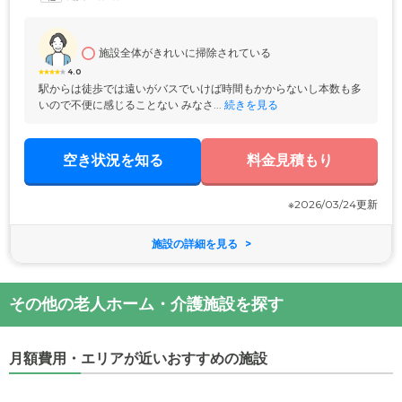
一の際に備え、各お部屋にはナースコールを完備。体調不良や生活上の
お困りごとが発生した際にはすみやかにご対応いたしますので、安心し
てお過ごしください。
施設全体がきれいに掃除されている
4.0
駅からは徒歩では遠いがバスでいけば時間もかからないし本数も多
いので不便に感じることない みなさ...
 続きを見る
空き状況を知る
料金見積もり
※2026/03/24更新
施設の詳細を見る
その他の老人ホーム・介護施設を探す
月額費用・エリアが近いおすすめの施設