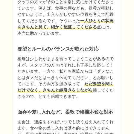
タッフの方々がそのことを常に気にかけてくださっ
ています。例えば、食事の席なども、祖母が移動し
やすいように、出入りがしやすい位置を考えて配置
してくださるんです。そういった
一人ひとりの状況
をきちんと見て、細かく配慮してくださる
点には、
本当に助かっています。
要望とルールのバランスが取れた対応
祖母は少しわがままを言ってしまうことがあるので
すが、スタッフの方々はそれにも丁寧に対応してく
ださいます。一方で、私たち家族からは「ダメなこ
とはダメだとはっきり伝えてください」とお願いし
ています。その両方を汲み取って、
ただ要望を聞く
だけでなく、きちんと線引きをしながら
接してくだ
さるので、とても信頼できます。
面会や差し入れなど、柔軟で臨機応変な対応
面会は、連絡をすればいつでも快く迎え入れてくれ
ます。食べ物の差し入れは基本的にはできません