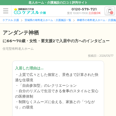
老人ホーム・介護施設の口コミ評判サイト
0120-579-721
掲載施設5万件超
0
受付 10:00〜19:00
土日祝OK
ケアスル 介護
茨城県の有料老人ホーム・介護施設一覧
神栖市の有料老人ホーム・介護施
アンダンテ神栖
に66〜70歳・女性・要支援2で入居中の方へのインタビュー
住宅型有料老人ホーム
投稿日：2026/05/17
入居した理由は...
上質で広々とした個室と、景色まで計算された快
適な住環境
「自由参加型」のレクリエーション
自分のリズムで生活できる食事のスタイルと安心
の医療体制
制限なくスムーズに会える、家族との「つなが
り」の環境