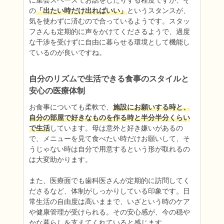
に集会スペースでお話をしたりする程度ですが、そ
の
「出たい時だけ出ればいい」
というスタンスが、
気を使わずに済むので合っているようです。スタッ
フさんも定期的に声をかけてくださるようで、過度
な干渉を受けずに自由に暮らせる環境として機能し
ているのが良いですね。
自分のリズムで生活できる食事のスタイルと
安心の医療体制
お食事についても柔軟で、
施設にお願いする時と、
自分の部屋で好きなものを作る時と半分半分くらい
で生活
しています。母は意外と好き嫌いがあるの
で、メニューを見て食べたい時だけお願いして、そ
うじゃない時は自分で用意するという形が取れるの
は大変助かります。

また、医療面でも歯科医さんが定期的に訪問してく
ださるなど、体制がしっかりしている印象です。日
常生活の自由度は高いままで、いざという時のケア
や健康管理が受けられる。その安心感が、今の穏や
かな暮らしを支えてくれていると感じます。