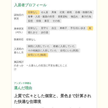
入居者プロフィール
症状なし
せん妄
異食
幻覚・錯視
自傷・他傷行為
認知症の
食事・入浴・服薬の拒否
昼夜逆転
物忘れ
暴力行為
状況
妄想
徘徊
暴言
その他
症状なし
見守り
自立
車椅子
手引/伝い歩き
杖
身体状況
（ADL）
寝たきり
歩行器
医療対応
症状なし
病院に入院していた
老健に入居していた
入居前の
その他施設に入居していた
自宅にいた(同居)
暮らし方
自宅にいた(独居)
施設検討
のきっか
一人暮らしの生活に不安を感じたこと
け
アンダンテ神栖を
選んだ理由
上質で広々とした個室と、景色まで計算され
た快適な住環境