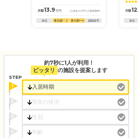
13.9
12
月額
万円
月額
(入居金
13
万円
+介護保険料)
自立
要支援1・2
要介護1〜5
認知症可
自立
約7秒に1人が利用！
ピッタリ
の施設を提案します
STEP
1
2
3
4