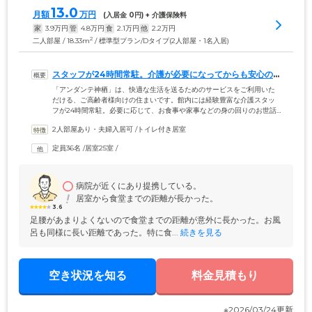
13.0
月額
万円
(入居金 
0
円) + 介護保険料
家
3.9
万円
管
4.8
万円
食
2.1
万円
他
2.2
万円
2
二人部屋 / 18.33m
/ 標準型プラン/Dタイプ(2人部屋・1名入居)
スタッフが24時間常駐。介護が必要になってからも安心の
環境です
「アンダンテ神栖」は、快適な生活を送るためのサービスをご利用いた
だける、ご高齢者様向けの住まいです。館内には経験豊富な介護スタッ
フが24時間常駐。必要に応じて、お食事や家事などの身の回りのお世話
や生活のサポートを行っています。ご入居者様のプライベート空間であ
2人部屋あり・夫婦入居可
 /
トイレ付き居室
る居室はすべて個室。ほかのご入居者様の目を気にすることなく、趣味
や休憩などごゆっくりお楽しみください。また、館内には広々とした大
定員36名
 /
居室25室
 /
浴場を完備。大きな浴槽は手足を伸ばしておくつろぎいただけます。座
ったままの姿勢でご入浴いただける機械浴室もご用意。介護度が上がっ
てからも安心して暮らすことができる住まいです。
病院が近くにあり提携している。
居室から食堂までの距離が長かった。
3.6
足腰があまりよくないので食堂までの距離が意外に長かった。お風
呂も同様に長い距離であった。特に食...
 続きを見る
空き状況を知る
料金見積もり
※2026/03/24更新