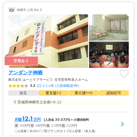
神栖市 人気 No.2
空室あり
アンダンテ神栖
株式会社 はーとケアサービス
住宅型有料老人ホーム
3.3
(
口コミ4件
 /
入居体験談1件
)
自立
要支援1•2
要介護1〜5
認知症可
茨城県神栖市土合南1-8-22
12.1
月額
万円
(入居金 
30.0
万円) + 介護保険料
家
3.0
万円
管
4.8
万円
食
2.1
万円
他
2.2
万円
2
二人部屋 / 18.33m
/ I型プラン/Dタイプ(2人部屋・1名入居)