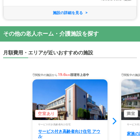
施設の詳細を見る
その他の老人ホーム・介護施設を探す
月額費用・エリアが近いおすすめの施設
19.6
匝瑳市上谷中
閲覧中の施設から
km
閲覧中の施
空室あり
満室
サービス付き高齢者向け住宅
サービス付
サービス付き高齢者向け住宅 アウ
家族の
ル