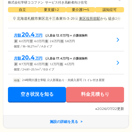
株式会社学研ココファン
サービス付き高齢者向け住宅
自立
要支援1•2
要介護1〜5
認知症可
北海道札幌市東区北十三条東15-3-29
東区役所前駅
から 徒歩2分
20.4
月額
万円
(入居金
12.0
万円) + 介護保険料
家
6.0
万円
管
6.0
万円
食
2.6
万円
他
5.8
万円
2
個室 / 18~18.27m
/ Aタイプ
20.4
月額
万円
(入居金
17.4
万円) + 介護保険料
家
8.7
万円
管
6.0
万円
食
1.2
万円
他
4.5
万円
2
個室 / 24.81~25.1m
/ Bタイプ
24時間介護士常駐
/
2人部屋あり・夫婦入居可
/
トイレ付き居室
空き状況を知る
料金見積もり
※2026/07/22更新
施設の詳細を見る