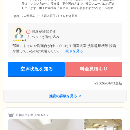
受けていない方から、要支援・要介護の方まで、幅広いニーズにお応え
しています。地下鉄南北線「南平岸」駅から徒歩わずか5分という利便性
の高い場所にあり、趣味の外出やショッピングなど、お出かけしやすい
2人部屋あり・夫婦入居可
/
トイレ付き居室
環境。ご家族様やご友人様もご来訪しやすい立地になっていますので、
ぜひお気軽にお越しください。また、ホーム周辺にはお散歩に最適な
「天神山緑地」や、日々のお買い物に便利なドラッグストアやスーパー
があります。施設見学やご相談など、ぜひお気軽にお問い合わせくださ
部屋が綺麗です
い。
ベットが持ち込み
4.6
部屋にトイレや洗面台が付いていたり 個室浴室 洗濯乾燥機等 設備
が整っているのが素晴らしい。 ...
続きを見る
空き状況を知る
料金見積もり
※2026/06/13更新
施設の詳細を見る
札幌市白石区 人気 No.2