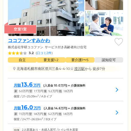
空室1室
ココファンすみかわ
株式会社学研ココファン
サービス付き高齢者向け住宅
3.2
(
口コミ2件
)
自立
要支援1•2
要介護1〜5
認知症可
北海道札幌市南区澄川三条4-4-10
澄川駅
から 徒歩7分
13.6
月額
万円
(入居金
10.0
万円) + 介護保険料
家
5.0
万円
管
1.7
万円
食
5.2
万円
他
1.8
万円
2
個室 / 21~25.09m
/ Aタイプ
16.0
月額
万円
(入居金
14.6
万円) + 介護保険料
家
7.3
万円
管
1.8
万円
食
5.2
万円
他
1.8
万円
2
個室 / 24.77~26.53m
/ Bタイプ
2人部屋あり・夫婦入居可
/
トイレ付き居室