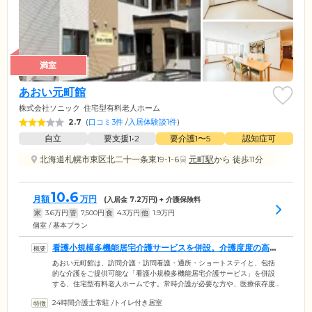
満室
あおい元町館
株式会社ソニック
住宅型有料老人ホーム
2.7
(
口コミ3件
/
入居体験談1件
)
自立
要支援1•2
要介護1〜5
認知症可
北海道札幌市東区北二十一条東19-1-6
元町駅
から 徒歩11分
10.6
月額
万円
(入居金
7.2
万円) + 介護保険料
家
3.6
万円
管
7,500
円
食
4.3
万円
他
1.9
万円
個室 / 基本プラン
看護小規模多機能居宅介護サービスを併設。介護度度の高い
方も入居可能です
あおい元町館は、訪問介護・訪問看護・通所・ショートステイと、包括
的な介護をご提供可能な「看護小規模多機能居宅介護サービス」を併設
する、住宅型有料老人ホームです。常時介護が必要な方や、医療依存度
の高い方にも安心してご入居いただけます。介護スタッフはケアプラン
24時間介護士常駐
/
トイレ付き居室
に基づき、入浴や食事、排せつの介助を行う身体介護をはじめ、掃除や