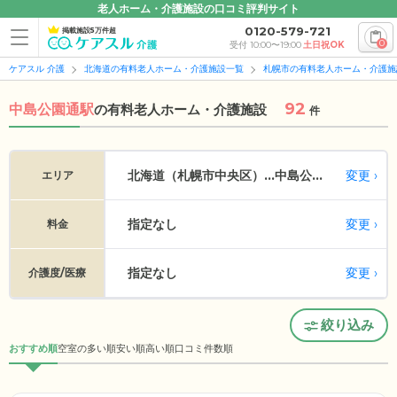
老人ホーム・介護施設の口コミ評判サイト
0120-579-721
掲載施設5万件超
0
受付 10:00〜19:00
土日祝OK
ケアスル 介護
北海道の有料老人ホーム・介護施設一覧
札幌市の有料老人ホーム・介護施
92
中島公園通駅
の
有料老人ホーム・介護施設
件
変更
北海道（札幌市中央区）...
中島公園通
エリア
指定なし
変更
料金
指定なし
変更
介護度/医療
絞り込み
おすすめ順
空室の多い順
安い順
高い順
口コミ件数順