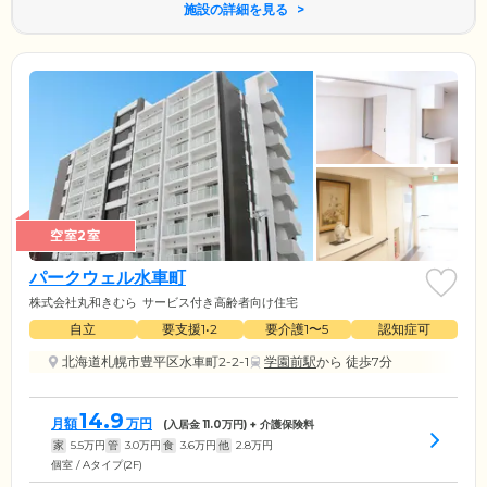
施設の詳細を見る
空室2室
パークウェル水車町
株式会社丸和きむら
サービス付き高齢者向け住宅
自立
要支援1•2
要介護1〜5
認知症可
北海道札幌市豊平区水車町2-2-1
学園前駅
から 徒歩7分
14.9
月額
万円
(入居金
11.0
万円) + 介護保険料
家
5.5
万円
管
3.0
万円
食
3.6
万円
他
2.8
万円
個室 / Aタイプ(2F)