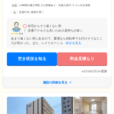
営めます。ご入居のみなさまがお住まいになる居室は、全57室の個室を
24時間介護士常駐
/
2人部屋あり・夫婦入居可
/
トイレ付き居室
ご用意。おひとりで過ごしやすい1Rからキッチンや浴室完備の便利な
2LDKまで、数種類の間取りをご用意していますので、ライフスタイルに
定員57名
/
居室57室
/
合わせてお好きなお部屋をお選びいただけます。さらに、建物内は完全
バリアフリー設計。段差をなくし、各所に手すりを設置していますの
で、足腰の弱いご入居者様もご安心ください。
自宅からそう遠くない所
交通アクセスも良いため入居待ちが多い
3.6
あまり遠くない所にあるので、夏場なら自転車でも行けそうなとこ
ろが良かった。また、レクリエーショ...
続きを見る
空き状況を知る
料金見積もり
※2026/03/24更新
施設の詳細を見る