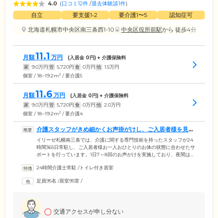
4.0
(
口コミ12件
/
退去体験談1件
)
自立
要支援1•2
要介護1〜5
認知症可
北海道札幌市中央区南三条西1-10
中央区役所前駅
から 徒歩4分
11.1
月額
万円
(入居金
0
円) + 介護保険料
家
9.0
万円
管
5,720
円
食
0
万円
他
1.5
万円
2
個室 / 18~19.2m
/ 要介護5
11.6
月額
万円
(入居金
0
円) + 介護保険料
家
9.0
万円
管
5,720
円
食
0
万円
他
2.0
万円
2
個室 / 18~19.2m
/ 要介護4
介護スタッフがきめ細かくお声掛がけし、ご入居者様を見守
ります
イリーゼ札幌南三条では、介護に関する専門技術を持ったスタッフが24
時間365日常駐し、ご入居者様お一人おひとりのお体の状態に合わせたサ
ポートを行っています。1日7～8回のお声がけを実施しており、夜間はご
要望に応じて2時間ごとに訪室。安全を確認いたします。看護師も日中は
24時間介護士常駐
/
トイレ付き居室
365日常駐し、日常の健康管理や医療的ケアを行いますので、安心してお
過ごしください。また、連携している医療機関と個別の契約を結んでい
定員95名
/
居室95室
/
ただくことで、訪問診療や、訪問歯科診療をご利用になれます。さら
に、グループ会社KEiROWの歩行訓練やマッサージなども、ご希望に応
じてご利用いただくことが可能です。
交通アクセスが申し分ない