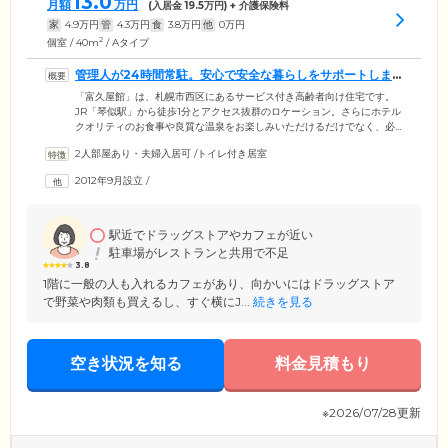
13.0
月額
万円
(入居金
19.5
万円) + 介護保険料
家
4.9
万円
管
4.3
万円
食
3.8
万円
他
0
万円
2
個室 / 40m
/ Aタイプ
管理人が24時間常駐。安心で安全な暮らしをサポートしま
す
「富久屋館」は、札幌市西区にあるサービス付き高齢者向け住宅です。
JR「琴似駅」から徒歩1分とアクセス抜群のロケーション。さらにホテル
クオリティのお食事や良質な温泉をお楽しみいただけるだけでなく、必
要に応じて介護サービスや生活支援サービスをご利用いただけるお住ま
2人部屋あり・夫婦入居可
/
トイレ付き居室
いです。館内には介護経験豊富な管理人が24時間常駐しており、状況把
握・安否確認・生活相談をとおしてみなさまの暮らしの安全を見守りま
2012年9月設立
/
す。体調の急変時には迅速にかけつけて対応しますのでご安心くださ
い。ご自宅以上にリラックスできる充実の設備とサポートで、みなさま
の豊かな毎日をご支援いたします。
駅近でドラッグストアやカフェが近い
駐車場がレストランと共用で不足
3.8
1階に一般の人も入れるカフェがあり、向かいにはドラッグストア
で野菜や肉類も買えるし、すぐ横にJ...
続きを見る
空き状況を知る
料金見積もり
※2026/07/28更新