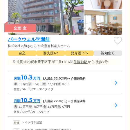
空室1室
パークウェル学園前
株式会社丸和きむら
住宅型有料老人ホーム
自立
要支援1•2
要介護1〜5
認知症可
北海道札幌市豊平区平岸二条1-7-6
学園前駅
から 徒歩7分
10.3
月額
万円
(入居金
32.0
万円) + 介護保険料
家
5.5
万円
管
1.5
万円
食
3.3
万円
他
0
万円
2
個室 / 34m
/ 2F・B&Cタイプ
10.5
月額
万円
(入居金
22.8
万円) + 介護保険料
家
5.7
万円
管
1.5
万円
食
3.3
万円
他
0
万円
2
個室 / 34m
/ 2F・Aタイプ
トイレ付き居室