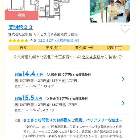
満室
楽明館２３
株式会社楽明館
サービス付き高齢者向け住宅
4.3
(
口コミ2件
/
入居体験談1件
)
自立
要支援1•2
要介護1〜5
認知症可
北海道札幌市北区北二十三条西3-1-5
北２４条駅
から 徒歩9分
14.4
月額
万円
(入居金
10.0
万円) + 介護保険料
家
5.0
万円
管
4.2
万円
食
3.5
万円
他
1.7
万円
2
個室 / 18~18.21m
/ Bタイプ
15.5
月額
万円
(入居金
11.6
万円) + 介護保険料
家
5.8
万円
管
4.2
万円
食
3.8
万円
他
1.7
万円
2
個室 / 18~19.24m
/ Aタイプ
さまざまな間取りのお部屋をご用意。バリアフリーな住まい
です
「楽明館23」は、札幌市北区北に位置するサービス付き高齢者向け住宅
です。当ホームにご入居いただけるのは、要支援・要介護の認定を受け
た60歳以上の方。必要な介護サービスを受けながら思いおもいに生活を