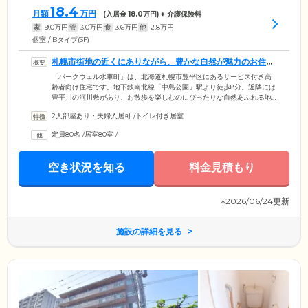
18.4
月額
万円
(入居金
18.0
万円) + 介護保険料
家
9.0
万円
管
3.0
万円
食
3.6
万円
他
2.8
万円
個室 / Bタイプ(3F)
札幌市街地の近くにありながら、豊かな自然が魅力のお住ま
いです
「パークウェル水車町」は、北海道札幌市豊平区にあるサービス付き高
齢者向け住宅です。地下鉄南北線「中島公園」駅より徒歩8分。近隣には
豊平川の河川敷があり、お散歩を楽しむのにぴったりな自然あふれる地
域です。さらに近くの九条大橋渡るとすぐ札幌市街地で、生活に便利な
2人部屋あり・夫婦入居可
/
トイレ付き居室
立地でもあります。サービス付き高齢者向け住宅とは介護事業所や医療
機関と連携をとりながら、ご入居者様の安心を支えるバリアフリー構造
定員80名
/
居室80室
/
の住まいのことです。住まいとして快適に暮らせる設備と、介護スタッ
フによる健康状態確認のためのお声がけや生活相談サービスをご提供。
安心して暮らすことができる環境を整えております。
空き状況を知る
料金見積もり
※2026/06/24更新
施設の詳細を見る