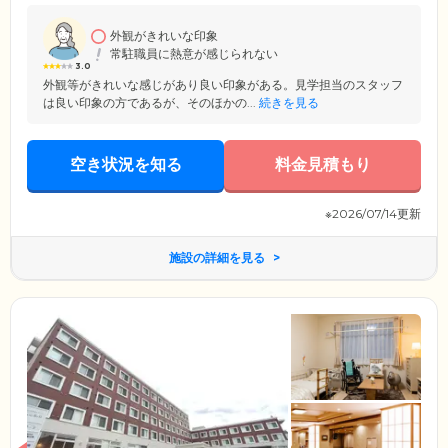
ただきます。また、糖尿病の方へのインスリン注射や褥瘡(床ずれ)のケア
なども安心してお任せください。
外観がきれいな印象
常駐職員に熱意が感じられない
3.0
外観等がきれいな感じがあり良い印象がある。見学担当のスタッフ
は良い印象の方であるが、そのほかの...
続きを見る
空き状況を知る
料金見積もり
※2026/07/14更新
施設の詳細を見る