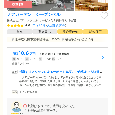
空室1室
ノアガーデン シーズンベル
株式会社ノアコンツェル
サービス付き高齢者向け住宅
4.6
(
口コミ2件
/
入居体験談1件
)
自立
要支援1•2
要介護1〜5
認知症可
北海道札幌市豊平区福住一条5-3-1
福住駅
から 徒歩13分
10.6
月額
万円
(入居金
0
円) + 介護保険料
家
3.6
万円
管
2.0
万円
食
3.8
万円
他
1.2
万円
個室 / プランA
常駐するスタッフによるサポート充実。ご自宅よりも快適な
ホームです
「ノアガーデンシーズンベル」は、アクティブな毎日を過ごしたいご高
齢者様に向けて、充実した環境とサービスをご用意したお住まいです。
ホームがあるのは札幌市豊平区の住宅街。東豊線「福住」駅から歩いて
15分、車で5分の場所にあり、お買い物やお出かけに最適な立地です。恵
トイレ付き居室
まれたロケーションでの暮らしをさらに快適にするのが、館内に常駐す
るスタッフによる生活支援サービス。掃除や洗濯など日常生活のちょっ
としたお手伝いから、不在時の郵便物の受け取り、お買い物の同行な
ど、ホテルのコンシェルジュのような高いホスピタリティでさまざまな
施設はきれいで、費用も安かった。
サポートをご提供しています。
施設の対応が画一的。
4.2