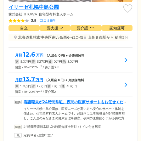
イリーゼ札幌中島公園
株式会社HITOWA
住宅型有料老人ホーム
3.9
(
口コミ8件
)
自立
要支援1•2
要介護1〜5
認知症可
北海道札幌市中央区南八条西6-420-15
山鼻９条駅
から 徒歩3分
12.6
月額
万円
(入居金
0
円) + 介護保険料
家
9.0
万円
管
6,270
円
食
0
万円
他
3.0
万円
2
個室 / 18~20.97m
/ 要介護3~5
13.7
月額
万円
(入居金
0
円) + 介護保険料
家
9.0
万円
管
1.7
万円
食
0
万円
他
3.0
万円
2
個室 / 18~20.97m
/ 要介護2
看護職員が24時間常駐。夜間の医療サポートもお任せくだ
さい
イリーゼ札幌中島公園は、医療ニーズが高い方へ安心のサポート体制を
備えた、住宅型有料老人ホームです。施設内には看護職員が24時間常駐
し、ご入居のみなさまの健康管理を徹底。夜間の医療的ケアが必要な方
でも、安心してお任せいただける環境です。日々のバイタルチェックは
24時間看護師常駐
/
24時間介護士常駐
/
トイレ付き居室
もちろん、水分摂取の促しから服薬管理まで、責任をもってご対応。お
薬の飲み忘れや紛失が多い方には「お薬カレンダー」を活用するなど、
定員81名
/
居室81室
/
お一人おひとりの生活スタイルに合わせて適切なケアをご提案させてい