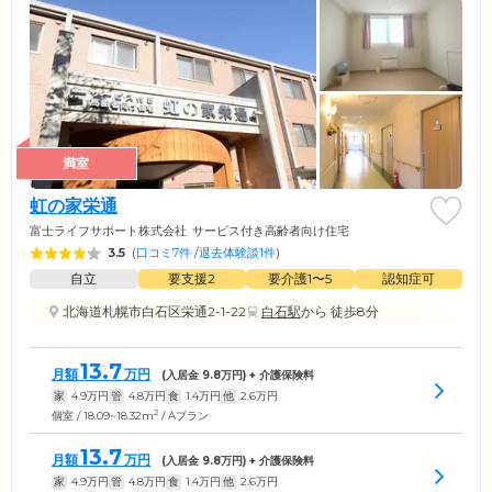
満室
虹の家栄通
富士ライフサポート株式会社
サービス付き高齢者向け住宅
3.5
(
口コミ7件
/
退去体験談1件
)
自立
要支援2
要介護1〜5
認知症可
北海道札幌市白石区栄通2-1-22
白石駅
から 徒歩8分
13.7
月額
万円
(入居金
9.8
万円) + 介護保険料
家
4.9
万円
管
4.8
万円
食
1.4
万円
他
2.6
万円
2
個室 / 18.09~18.32m
/ Aプラン
13.7
月額
万円
(入居金
9.8
万円) + 介護保険料
家
4.9
万円
管
4.8
万円
食
1.4
万円
他
2.6
万円