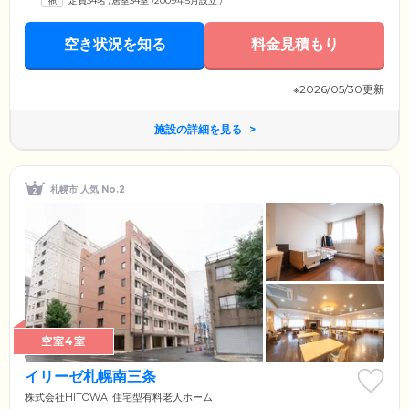
定員34名
/
居室34室
/
2009年5月設立
/
空き状況を知る
料金見積もり
※2026/05/30更新
施設の詳細を見る
札幌市 人気 No.2
空室4室
イリーゼ札幌南三条
株式会社HITOWA
住宅型有料老人ホーム