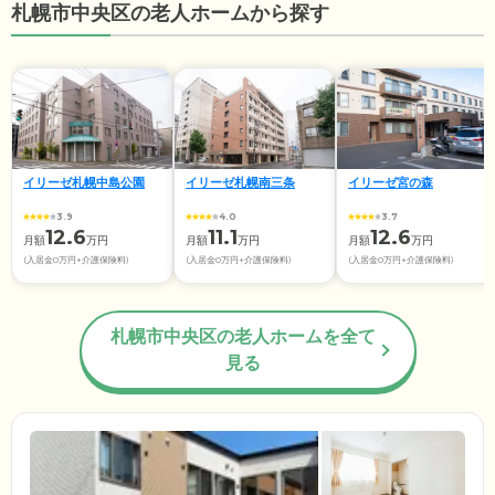
札幌市中央区の老人ホームから探す
イリーゼ札幌中島公園
イリーゼ札幌南三条
イリーゼ宮の森
3.9
4.0
3.7
12.6
11.1
12.6
月額
万円
月額
万円
月額
万円
(入居金0万円+介護保険料)
(入居金0万円+介護保険料)
(入居金0万円+介護保険料)
札幌市中央区の老人ホームを全て
見る