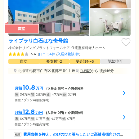
満室
ライブラリ白石はな壱号館
株式会社リビングプラットフォームケア
住宅型有料老人ホーム
3.6
(
口コミ4件
/
入居体験談1件
)
自立
要支援1•2
要介護1〜5
認知症可
北海道札幌市白石区北郷三条1-1-18
白石駅
から 徒歩16分
10.8
月額
万円
(入居金
0
円) + 介護保険料
家
3.6
万円
管
2.5
万円
食
4.7
万円
他
0
万円
個室 / プランA(最低賃料)
12.8
月額
万円
(入居金
0
円) + 介護保険料
家
5.0
万円
管
3.1
万円
食
4.7
万円
他
0
万円
個室 / プランB(最高賃料)
費用負担を抑え、のびのびと暮らしたいご高齢者様向けのホ