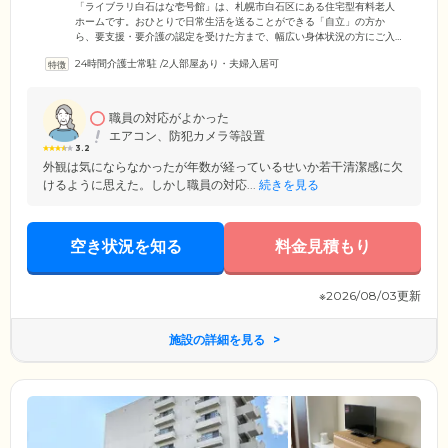
ームです
「ライブラリ白石はな壱号館」は、札幌市白石区にある住宅型有料老人
ホームです。おひとりで日常生活を送ることができる「自立」の方か
ら、要支援・要介護の認定を受けた方まで、幅広い身体状況の方にご入
居いただけます。ご入居者様のプライベート空間である居室は、収納を
24時間介護士常駐
/
2人部屋あり・夫婦入居可
完備した広い個室をご用意しました。ベッドや机などの家具を配置して
も十分な余裕がある明るいお部屋で、のびのびとお過ごしください。ま
た、経済的な負担を少しでも軽減できるよう、高額な入居金は不要とし
ています。月々の利用料金もリーズナブルに設定していますので、費用
職員の対応がよかった
面でお悩みの方もぜひ一度ご相談ください。
エアコン、防犯カメラ等設置
3.2
外観は気にならなかったが年数が経っているせいか若干清潔感に欠
けるように思えた。しかし職員の対応...
続きを見る
空き状況を知る
料金見積もり
※2026/08/03更新
施設の詳細を見る