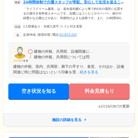
24時間体制で介護スタッフが常駐。安心して生活を送るこ
とができます
「ライフドリーム藤美」は、道央道札幌ICより車で約5分の場所に位置す
る介護付き有料老人ホームです。近隣にはコンビニやスーパー、銀行や
緑豊かな公園などがあり、利便性のよさも抜群です。また、24時間365日
体制で介護スタッフが常駐。介護の現場で経験を積んだ頼もしいスタッ
2人部屋あり・夫婦入居可
/
トイレ付き居室
フたちが、ご入居者様お一人おひとりのお気持ちに寄り添いながら日々
サポートしております。さらに協力医療機関とも連携が取れており、月2
定員98名
/
居室83室
/
電話
011-873-3131
回の訪問診療や健康相談などを実施。急な体調不良の際も、迅速にに対
応いたしますので、どうぞご安心ください。
建物の外観、共用部、設備関連に...
建物の外観、共用部については問...
3.0
建物の外観、室内、共用部、廊下の手すり、食堂、そのほか、設備
関連に特に問題はないという印象を受...
続きを見る
空き状況を知る
料金見積もり
※2026/08/09更新
施設の詳細を見る