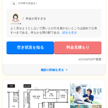
洗濯などの家事もサポート。看護師は日常の健康管理や服薬管理、医療
2019年10月設立
/
的ケアを担当いたします。また医療体制については、提携医療機関によ
る訪問診療や緊急対応を整備しています。経験豊富で信頼できるスタッ
フを揃え、ご入居者様のご要望にきめ細やかにお応えします。
料金が高すぎる
1.0
よく見せようとしないで悪いとか行き届かないところは認めて公表
すべきである。何もかも間の駅である...
続きを見る
空き状況を知る
料金見積もり
※2026/06/17更新
施設の詳細を見る