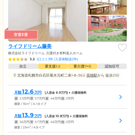
空室3室
ライフドリーム藤美
株式会社ライフドリーム
介護付き有料老人ホーム
3.2
(
口コミ3件
/
入居体験談2件
)
自立
要支援1•2
要介護1〜5
認知症可
北海道札幌市白石区菊水元町二条1-8-36
苗穂駅
から 徒歩21分
12.6
月額
万円
(入居金
6.9
万円) + 介護保険料
家
2.3
万円
管
5.7
万円
食
4.6
万円
他
0
万円
2
個室 / 15m
/ A-1タイプ
13.9
月額
万円
(入居金
10.8
万円) + 介護保険料
家
3.6
万円
管
5.7
万円
食
4.6
万円
他
0
万円
2
個室 / 23m
/ Aタイプ