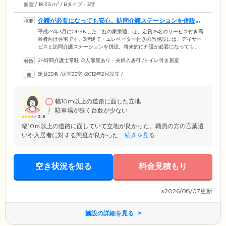
2
個室 / 18.315m
/ Bタイプ・3階
介護が必要になっても安心。訪問介護ステーションを併設し
ています
平成24年3月にOPENした「虹の家栄通」は、定員25名のサービス付き高
齢者向け住宅です。3階建て・エレベーター付きの当施設には、デイサー
ビスと訪問介護ステーションを併設。将来的に介護が必要になっても、
安心して暮らし続けられる環境です。介護スタッフは24時間365日、ご入
24時間介護士常駐
/
2人部屋あり・夫婦入居可
/
トイレ付き居室
居者様の安心・快適な暮らしをサポート。バリアフリー仕様の広々した
居室と、温かく健康的なお食事、安否確認や生活相談サービスをとおし
定員25名
/
居室25室
/
2012年2月設立
/
て、ご入居者様の安心・快適な暮らしをサポートします。1日の過ごし方
や外出など、厳しい制限はありませんので、これまでと同じようにのび
のび自由に暮らしていただけます。
幅10m以上の道路に面した立地
駐車場が狭く台数が少ない
2.6
幅10ｍ以上の道路に面していて立地が良かった。職員の方の言葉遣
いや入居者に対する態度が良かった...
続きを見る
空き状況を知る
料金見積もり
※2026/08/07更新
施設の詳細を見る