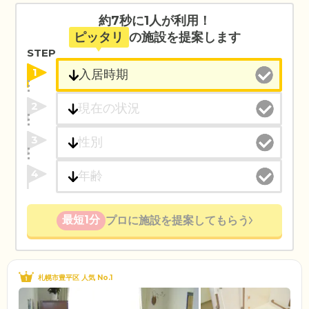
約7秒に1人が利用！
ピッタリ
の施設を提案します
STEP
1
2
3
4
最短1分
プロに施設を提案してもらう
札幌市豊平区 人気 No.1