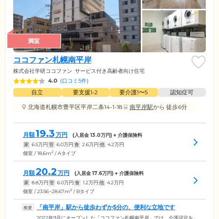
満室
ココファン札幌南平岸
株式会社学研ココファン
サービス付き高齢者向け住宅
4.0
(
口コミ5件
)
自立
要支援1•2
要介護1〜5
認知症可
北海道札幌市豊平区平岸二条14-1-18
南平岸駅
から 徒歩6分
19.3
月額
万円
(入居金
13.0
万円) + 介護保険料
家
6.5
万円
管
6.0
万円
食
2.6
万円
他
4.2
万円
2
個室 / 18.6m
/ Aタイプ
20.2
月額
万円
(入居金
17.6
万円) + 介護保険料
家
8.8
万円
管
6.0
万円
食
1.2
万円
他
4.2
万円
2
個室 / 23.56~28.67m
/ Bタイプ
「南平岸」駅から徒歩わずか5分の、便利な立地です
2022年9月にオープンした「ココファン札幌南平岸」では、介護認定を