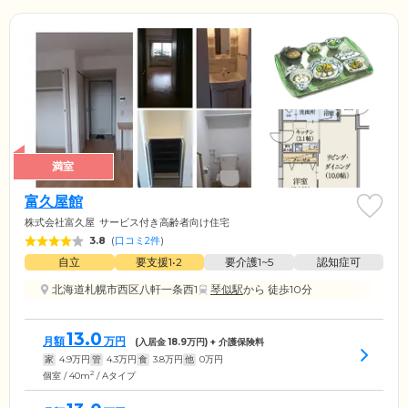
満室
富久屋館
株式会社富久屋
サービス付き高齢者向け住宅
3.8
(
口コミ2件
)
自立
要支援1•2
要介護1~5
認知症可
北海道札幌市西区八軒一条西1
琴似駅
から 徒歩10分
13.0
月額
万円
(入居金
18.9
万円) + 介護保険料
家
4.9
万円
管
4.3
万円
食
3.8
万円
他
0
万円
2
個室 / 40m
/ Aタイプ