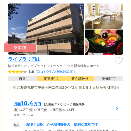
空室1室
ライブラリ円山
株式会社リビングプラットフォームケア
住宅型有料老人ホーム
3.6
(
口コミ9件
/
入居体験談1件
)
自立
要支援1•2
要介護1〜5
認知症可
北海道札幌市中央区南二条西20-1-12
西１８丁目駅
から 徒歩5分
10.4
月額
万円
(入居金
7.2
万円) + 介護保険料
家
3.6
万円
管
1.4
万円
食
4.5
万円
他
8,800
円
個室 / プランA
「西18丁目駅」から徒歩5分の、便利な立地です
「ライブラリ円山」は、札幌市中央区南2条西にある住宅型有料老人ホー