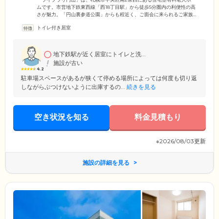
ムです。市営地下鉄東西線「西18丁目駅」から徒歩5分圏内の利便性の高
さが魅力。「円山裏参道公園」からも程近く、ご面会に来られるご家族
様やご友人様からも好評の立地です。敷地内に駐車場も完備しています
トイレ付き居室
ので、ぜひお気軽にお立ち寄りください。当ホームでは、 ご入居者様・
ご家族様の金銭的負担を最小限に抑えていただけるよう、一般的に施設
入居時にかかる入居金はいただいていません。便利な立地とバリアフリ
ー構造の快適な住まいで、新生活をお楽しみください。
地下鉄駅が近く居室にトイレと洗...
施設が古い
4.2
駐車場スペースがあるが狭くて停める場所によっては何度も切り返
しながらぶつけないように出庫するの...
続きを見る
空き状況を知る
料金見積もり
※2026/08/03更新
施設の詳細を見る